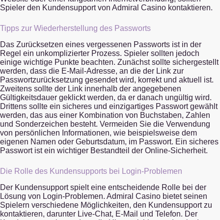
Spieler den Kundensupport von Admiral Casino kontaktieren.
Tipps zur Wiederherstellung des Passworts
Das Zurücksetzen eines vergessenen Passworts ist in der
Regel ein unkomplizierter Prozess. Spieler sollten jedoch
einige wichtige Punkte beachten. Zunächst sollte sichergestellt
werden, dass die E-Mail-Adresse, an die der Link zur
Passwortzurücksetzung gesendet wird, korrekt und aktuell ist.
Zweitens sollte der Link innerhalb der angegebenen
Gültigkeitsdauer geklickt werden, da er danach ungültig wird.
Drittens sollte ein sicheres und einzigartiges Passwort gewählt
werden, das aus einer Kombination von Buchstaben, Zahlen
und Sonderzeichen besteht. Vermeiden Sie die Verwendung
von persönlichen Informationen, wie beispielsweise dem
eigenen Namen oder Geburtsdatum, im Passwort. Ein sicheres
Passwort ist ein wichtiger Bestandteil der Online-Sicherheit.
Die Rolle des Kundensupports bei Login-Problemen
Der Kundensupport spielt eine entscheidende Rolle bei der
Lösung von Login-Problemen. Admiral Casino bietet seinen
Spielern verschiedene Möglichkeiten, den Kundensupport zu
kontaktieren, darunter Live-Chat, E-Mail und Telefon. Der