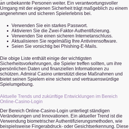
an unbekannte Personen weiter. Ein verantwortungsvoller
Umgang mit der eigenen Sicherheit trägt maßgeblich zu einem
angenehmen und sicheren Spielerlebnis bei.
Verwenden Sie ein starkes Passwort.
Aktivieren Sie die Zwei-Faktor-Authentifizierung.
Verwenden Sie einen sicheren Internetanschluss.
Aktualisieren Sie regelmäßig Ihre Antivirensoftware.
Seien Sie vorsichtig bei Phishing-E-Mails.
Die obige Liste enthält einige der wichtigsten
Sicherheitsvorkehrungen, die Spieler treffen sollten, um ihre
persönlichen Daten und finanziellen Informationen zu
schützen. Admiral Casino unterstützt diese Maßnahmen und
bietet seinen Spielern eine sichere und vertrauenswürdige
Spielumgebung.
Aktuelle Trends und zukünftige Entwicklungen im Bereich
Online-Casino-Login
Der Bereich Online-Casino-Login unterliegt ständigen
Veränderungen und Innovationen. Ein aktueller Trend ist die
Verwendung biometrischer Authentifizierungsmethoden, wie
beispielsweise Fingerabdruck- oder Gesichtserkennung. Diese