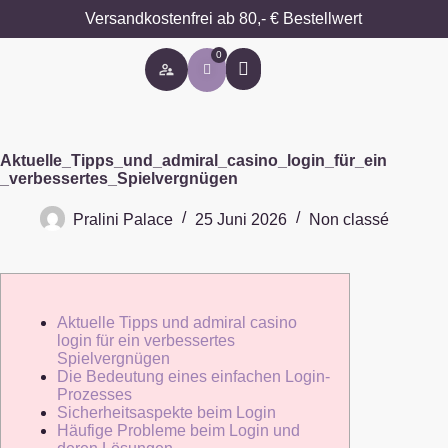
Versandkostenfrei ab 80,- € Bestellwert
0
Besondere Anlässe
Aktuelle_Tipps_und_admiral_casino_login_für_ein
_verbessertes_Spielvergnügen
Pralini Palace
25 Juni 2026
Non classé
Aktuelle Tipps und admiral casino
login für ein verbessertes
Spielvergnügen
Die Bedeutung eines einfachen Login-
Prozesses
Sicherheitsaspekte beim Login
Häufige Probleme beim Login und