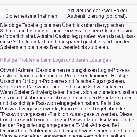
4.
Aktivierung der Zwei-Faktor-
Sicherheitsmaßnahmen
Authentifizierung (optional).
Die obige Tabelle gibt einen Überblick über die typischen
Schritte, die bei einem Login-Prozess in einem Online-Casino
erforderlich sind. Admiral Casino legt großen Wert darauf, dass
diese Schritte einfach und transparent gestaltet sind, um den
Spielern ein optimales Benutzererlebnis zu bieten.
Häufige Probleme beim Login und deren Lösungen
Obwohl Admiral Casino einen reibungslosen Login-Prozess
anstrebt, kann es dennoch zu Problemen kommen. Häufige
Ursachen für Login-Probleme sind falsche Zugangsdaten,
vergessene Passwörter oder technische Schwierigkeiten.
Wenn Spieler Schwierigkeiten haben, sich anzumelden, sollten
sie zunächst überprüfen, ob sie den richtigen Benutzernamen
und das richtige Passwort eingegeben haben. Falls das
Passwort vergessen wurde, kann es in der Regel über die
"Passwort vergessen"-Funktion zurückgesetzt werden. Diese
Funktion sendet einen Link zur Passwortzurücksetzung an die
bei der Registrierung angegebene E-Mail-Adresse. Bei
technischen Problemen, wie beispielsweise einer fehlerhaften
Website oder einer langsamen Internetverbindung, sollten