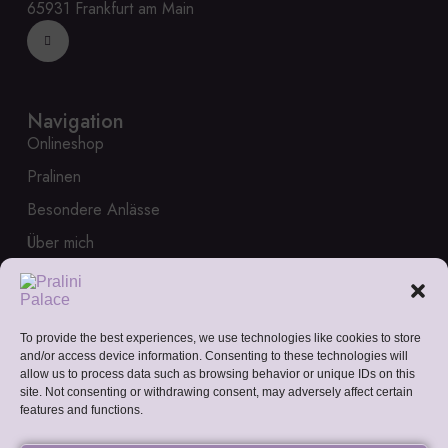
65931 Frankfurt am Main
Navigation
Onlineshop
Pralinen
Besondere Anlässe
Über mich
Service
Versand
To provide the best experiences, we use technologies like cookies to store
and/or access device information. Consenting to these technologies will
Zahlungen
allow us to process data such as browsing behavior or unique IDs on this
site. Not consenting or withdrawing consent, may adversely affect certain
features and functions.
Rechtliches