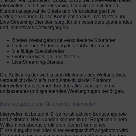
Vielzahl von Sportarten. Zusätzlich zu den Live-Wetten bietet
interwetten auch Live-Streaming-Dienste an, mit denen
Kunden ausgewählte Spiele und Veranstaltungen live
verfolgen können. Diese Kombination aus Live-Wetten und
Live-Streaming-Diensten sorgt für ein besonders spannendes
und immersives Wettvergnügen.
Breites Wettangebot für verschiedene Sportarten
Umfassende Abdeckung des Fußballbereichs
Vielfältige Spezialwetten
Große Auswahl an Live-Wetten
Live-Streaming-Dienste
Die Auflistung der wichtigsten Merkmale des Wettangebots
verdeutlicht die Vielfalt und Attraktivität der Plattform.
Interwetten bietet seinen Kunden alles, was sie für ein
umfassendes und spannendes Wettvergnügen benötigen.
Bonusangebote und Aktionen bei interwetten
Interwetten ist bekannt für seine attraktiven Bonusangebote
und Aktionen. Neu-Kunden können in der Regel von einem
Willkommensbonus profitieren, der in Form eines
Einzahlungsbonus oder einer Wettgutschrift angeboten wird.
Darüber hinaus bietet interwetten regelmäßig verschiedene