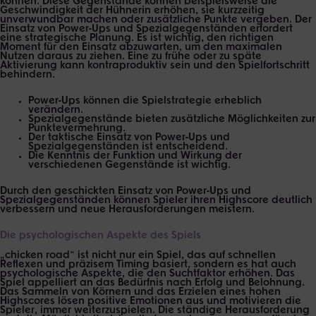
können. Diese Gegenstände können beispielsweise die
Geschwindigkeit der Hühnerin erhöhen, sie kurzzeitig
unverwundbar machen oder zusätzliche Punkte vergeben. Der
Einsatz von Power-Ups und Spezialgegenständen erfordert
eine strategische Planung. Es ist wichtig, den richtigen
Moment für den Einsatz abzuwarten, um den maximalen
Nutzen daraus zu ziehen. Eine zu frühe oder zu späte
Aktivierung kann kontraproduktiv sein und den Spielfortschritt
behindern.
Power-Ups können die Spielstrategie erheblich
verändern.
Spezialgegenstände bieten zusätzliche Möglichkeiten zur
Punktevermehrung.
Der taktische Einsatz von Power-Ups und
Spezialgegenständen ist entscheidend.
Die Kenntnis der Funktion und Wirkung der
verschiedenen Gegenstände ist wichtig.
Durch den geschickten Einsatz von Power-Ups und
Spezialgegenständen können Spieler ihren Highscore deutlich
verbessern und neue Herausforderungen meistern.
Die psychologischen Aspekte des Spiels
„chicken road“ ist nicht nur ein Spiel, das auf schnellen
Reflexen und präzisem Timing basiert, sondern es hat auch
psychologische Aspekte, die den Suchtfaktor erhöhen. Das
Spiel appelliert an das Bedürfnis nach Erfolg und Belohnung.
Das Sammeln von Körnern und das Erzielen eines hohen
Highscores lösen positive Emotionen aus und motivieren die
Spieler, immer weiterzuspielen. Die ständige Herausforderung