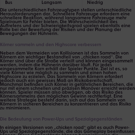
Bus
Langsam
Niedrig
Die unterschiedlichen Fahrzeugtypen stellen unterschiedliche
Herausforderungen dar. Schnellere Fahrzeuge erfordern eine
schnellere Reaktion, während langsamere Fahrzeuge mehr
Spielraum für Fehler bieten. Die Wahrscheinlichkeit des
Auftretens und der Schwierigkeitsgrad spielen ebenfalls eine
Rolle bei der Bewertung der Risiken und der Planung der
Bewegungen der Hühnerin.
Körner sammeln und den Highscore verbessern
Neben dem Vermeiden von Kollisionen ist das Sammeln von
Körnern ein wichtiger Bestandteil von „chicken road“. Die
Körner sind über die Straße verteilt und können eingesammelt
werden, indem die Hühnerin darüber läuft. Für jedes
eingesammelte Korn erhält der Spieler Punkte. Ziel ist es, so
viele Körner wie möglich zu sammeln und einen hohen
Highscore zu erzielen. Das Sammeln von Körnern erfordert
jedoch auch ein gewisses Maß an Risikobereitschaft.
Manchmal befinden sich Körner in gefährlichen Bereichen, die
nur mit einem schnellen und präzisen Manöver erreicht werden
können. Spieler müssen also abwägen, ob das Risiko des
Körnersammelns den möglichen Gewinn rechtfertigt. Eine
weitere Strategie besteht darin, sich auf das Sammeln von
Körnern in sicheren Bereichen zu konzentrieren und das Risiko
zu minimieren.
Die Bedeutung von Power-Ups und Spezialgegenständen
In einigen Versionen von „chicken road“ gibt es auch Power-
Ups und Spezialgegenstände, die das Gameplay beeinflussen