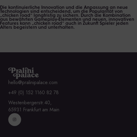
Die kontinuierliche Innovation und die Anpassung an neue
Technologien sind entscheidend, um die Popularität von
„chicken road“ langfristig zu sichern. Durch die Kombination
aus bewährten Gameplay-Elementen und neuen, innovativen
Features kann „chicken road“ auch in Zukunft Spieler jeden
Alters begeistern und unterhalten.
hello@pralinipalace.com
+49 (0) 152 1160 82 78
Westenbergerstr.40,
65931 Frankfurt am Main