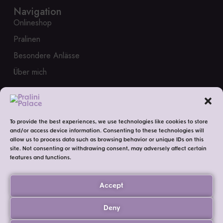
Navigation
Onlineshop
Pralinen
Besondere Anlässe
Über mich
Service
Versand
To provide the best experiences, we use technologies like cookies to store
and/or access device information. Consenting to these technologies will
Zahlungen
allow us to process data such as browsing behavior or unique IDs on this
site. Not consenting or withdrawing consent, may adversely affect certain
features and functions.
Rechtliches
Impressum
Accept
Datenschutz
Deny
AGB