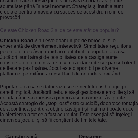
obstacol care oprește jocul și încasează doar câștigurile
acumulate până în acel moment. Strategia și intuiția sunt
cruciale pentru a naviga cu succes pe acest drum plin de
provocări.
Ce este Chicken Road 2 și de ce este atât de popular?
Chicken Road 2
nu este doar un joc de noroc, ci și o
experiență de divertisment interactivă. Simplitatea regulilor și
potențialul de câștig rapid au contribuit la popularitatea sa.
Jucătorii sunt atrași de posibilitatea de a câștiga sume
considerabile cu o miză relativ mică, dar și de suspansul oferit
de fiecare pas înainte. Jocul este disponibil pe diverse
platforme, permițând accesul facil de oriunde și oricând.
Popularitatea sa se datorează și elementului psihologic pe
care îl implică. Jucătorii trebuie să-și gestioneze emoțiile și să
decidă când să oprească pentru a-și maximiza câștigurile.
Această strategie de „stop-loss“ este crucială, deoarece tentația
de a continua pentru a obține câștiguri și mai mari poate duce
la pierderea a tot ce a fost acumulat. Este esențial să înțelegi
dinamica jocului și să fii conștient de limitele tale.
Caracteristică
Descriere