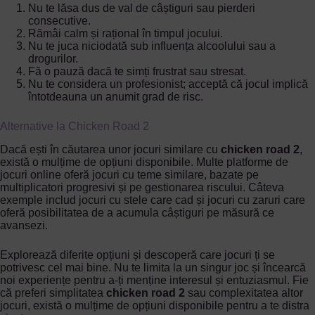
Nu te lăsa dus de val de câștiguri sau pierderi
consecutive.
Rămâi calm și rațional în timpul jocului.
Nu te juca niciodată sub influența alcoolului sau a
drogurilor.
Fă o pauză dacă te simți frustrat sau stresat.
Nu te considera un profesionist; acceptă că jocul implică
întotdeauna un anumit grad de risc.
Alternative la Chicken Road 2
Dacă ești în căutarea unor jocuri similare cu
chicken road 2
,
există o mulțime de opțiuni disponibile. Multe platforme de
jocuri online oferă jocuri cu teme similare, bazate pe
multiplicatori progresivi și pe gestionarea riscului. Câteva
exemple includ jocuri cu stele care cad și jocuri cu zaruri care
oferă posibilitatea de a acumula câștiguri pe măsură ce
avansezi.
Explorează diferite opțiuni și descoperă care jocuri ți se
potrivesc cel mai bine. Nu te limita la un singur joc și încearcă
noi experiențe pentru a-ți menține interesul și entuziasmul. Fie
că preferi simplitatea
chicken road 2
sau complexitatea altor
jocuri, există o mulțime de opțiuni disponibile pentru a te distra