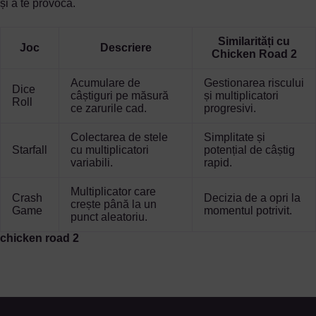
și a te provoca.
Similarități cu
Joc
Descriere
Chicken Road 2
Acumulare de
Gestionarea riscului
Dice
câștiguri pe măsură
și multiplicatori
Roll
ce zarurile cad.
progresivi.
Colectarea de stele
Simplitate și
Starfall
cu multiplicatori
potențial de câștig
variabili.
rapid.
Multiplicator care
Crash
Decizia de a opri la
crește până la un
Game
momentul potrivit.
punct aleatoriu.
chicken road 2