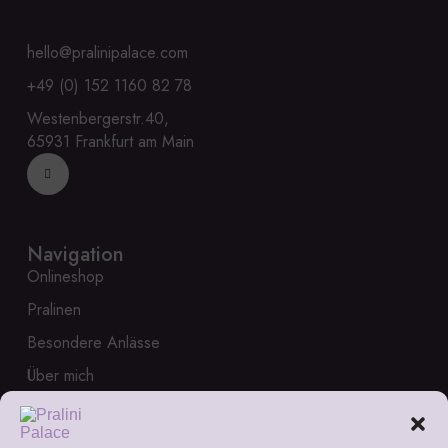
hello@pralinipalace.com
+49 (0) 152 1160 82 78
Westenbergerstr.40,
65931 Frankfurt am Main
Navigation
Onlineshop
Pralinen
Besondere Anlässe
Über mich
Service