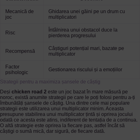
Mecanică de
Ghidarea unei găini pe un drum cu
joc
multiplicatori
Întâlnirea unui obstacol duce la
Risc
pierderea progresului
Câștiguri potențial mari, bazate pe
Recompensă
multiplicator
Factor
Gestionarea riscului și a emoțiilor
psihologic
Strategii pentru a maximiza șansele de câștig
Deși
chicken road 2
este un joc bazat în mare măsură pe
noroc, există anumite strategii pe care le poți folosi pentru a-ți
îmbunătăți șansele de câștig. Una dintre cele mai populare
strategii este utilizarea unui multiplicator minim. Aceasta
presupune stabilirea unui multiplicator țintă și oprirea jocului
odată ce acesta este atins, indiferent de tentația de a continua.
O altă strategie este oprirea la fiecare pas, astfel încât să
câștigi o sumă mică, dar sigură, de fiecare dată.