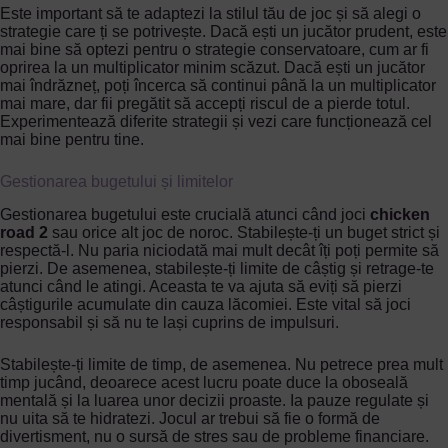
Este important să te adaptezi la stilul tău de joc și să alegi o
strategie care ți se potrivește. Dacă ești un jucător prudent, este
mai bine să optezi pentru o strategie conservatoare, cum ar fi
oprirea la un multiplicator minim scăzut. Dacă ești un jucător
mai îndrăzneț, poți încerca să continui până la un multiplicator
mai mare, dar fii pregătit să accepți riscul de a pierde totul.
Experimentează diferite strategii și vezi care funcționează cel
mai bine pentru tine.
Gestionarea bugetului și limitelor
Gestionarea bugetului este crucială atunci când joci
chicken
road 2
sau orice alt joc de noroc. Stabilește-ți un buget strict și
respectă-l. Nu paria niciodată mai mult decât îți poți permite să
pierzi. De asemenea, stabilește-ți limite de câștig și retrage-te
atunci când le atingi. Aceasta te va ajuta să eviți să pierzi
câștigurile acumulate din cauza lăcomiei. Este vital să joci
responsabil și să nu te lași cuprins de impulsuri.
Stabilește-ți limite de timp, de asemenea. Nu petrece prea mult
timp jucând, deoarece acest lucru poate duce la oboseală
mentală și la luarea unor decizii proaste. Ia pauze regulate și
nu uita să te hidratezi. Jocul ar trebui să fie o formă de
divertisment, nu o sursă de stres sau de probleme financiare.