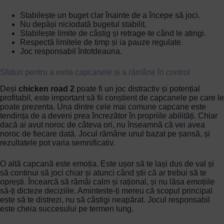
Stabilește un buget clar înainte de a începe să joci.
Nu depăși niciodată bugetul stabilit.
Stabilește limite de câștig și retrage-te când le atingi.
Respectă limitele de timp și ia pauze regulate.
Joc responsabil întotdeauna.
Sfaturi pentru a evita capcanele și a rămâne în control
Deși
chicken road 2
poate fi un joc distractiv și potențial
profitabil, este important să fii conștient de capcanele pe care le
poate prezenta. Una dintre cele mai comune capcane este
tendința de a deveni prea încrezător în propriile abilități. Chiar
dacă ai avut noroc de câteva ori, nu înseamnă că vei avea
noroc de fiecare dată. Jocul rămâne unul bazat pe șansă, și
rezultatele pot varia semnificativ.
O altă capcană este emoția. Este ușor să te lași dus de val și
să continui să joci chiar și atunci când știi că ar trebui să te
oprești. Încearcă să rămâi calm și rațional, și nu lăsa emoțiile
să-ți dicteze deciziile. Aminteste-ți mereu că scopul principal
este să te distrezi, nu să câștigi neapărat. Jocul responsabil
este cheia succesului pe termen lung.