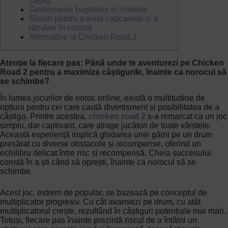
câștig
Gestionarea bugetului și limitelor
Sfaturi pentru a evita capcanele și a
rămâne în control
Alternative la Chicken Road 2
Atenție la fiecare pas: Până unde te aventurezi pe Chicken
Road 2 pentru a maximiza câștigurile, înainte ca norocul să
se schimbe?
În lumea jocurilor de noroc online, există o multitudine de
opțiuni pentru cei care caută divertisment și posibilitatea de a
câștiga. Printre acestea,
chicken road 2
s-a remarcat ca un joc
simplu, dar captivant, care atrage jucători de toate vârstele.
Această experiență implică ghidarea unei găini pe un drum
presărat cu diverse obstacole și recompense, oferind un
echilibru delicat între risc și recompensă. Cheia succesului
constă în a ști când să oprești, înainte ca norocul să se
schimbe.
Acest joc, extrem de popular, se bazează pe conceptul de
multiplicator progresiv. Cu cât avansezi pe drum, cu atât
multiplicatorul crește, rezultând în câștiguri potențiale mai mari.
Totuși, fiecare pas înainte prezintă riscul de a întâlni un