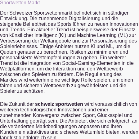
Sportwetten Markt
Der Schweizer Sportwettenmarkt befindet sich in ständiger
Entwicklung. Die zunehmende Digitalisierung und die
steigende Beliebtheit des Sports führen zu neuen Innovationen
und Trends. Ein aktueller Trend ist beispielsweise der Einsatz
von künstlicher Intelligenz (KI) und Machine Learning (ML) zur
Verbesserung der Wettangebote und zur Personalisierung des
Spielerlebnisses. Einige Anbieter nutzen KI und ML, um die
Quoten genauer zu berechnen, Risiken zu minimieren und
personalisierte Wettempfehlungen zu geben. Ein weiterer
Trend ist die Integration von Social-Gaming-Elementen in die
Wettplattformen, um die Interaktion und den Wettbewerb
zwischen den Spielern zu fördern. Die Regulierung des
Marktes wird weiterhin eine wichtige Rolle spielen, um einen
fairen und sicheren Wettbewerb zu gewährleisten und die
Spieler zu schützen.
Die Zukunft der
schweiz sportwetten
wird voraussichtlich von
weiteren technologischen Innovationen und einer
zunehmenden Konvergenz zwischen Sport, Glücksspiel und
Unterhaltung geprägt sein. Die Anbieter, die sich erfolgreich an
die veränderten Marktbedingungen anpassen und ihren
Kunden ein attraktives und sicheres Wettumfeld bieten, werden
langfristig erfolgreich sein.