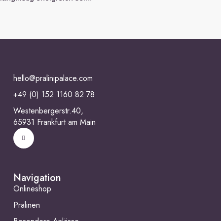
hello@pralinipalace.com
+49 (0) 152 1160 82 78
Westenbergerstr.40,
65931 Frankfurt am Main
Navigation
Onlineshop
Pralinen