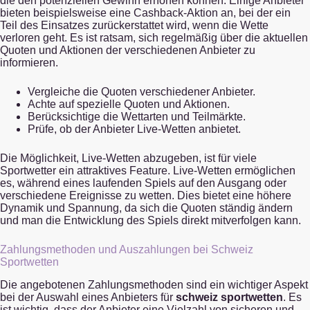
die den potenziellen Gewinn erhöhen können. Einige Anbieter
bieten beispielsweise eine Cashback-Aktion an, bei der ein
Teil des Einsatzes zurückerstattet wird, wenn die Wette
verloren geht. Es ist ratsam, sich regelmäßig über die aktuellen
Quoten und Aktionen der verschiedenen Anbieter zu
informieren.
Vergleiche die Quoten verschiedener Anbieter.
Achte auf spezielle Quoten und Aktionen.
Berücksichtige die Wettarten und Teilmärkte.
Prüfe, ob der Anbieter Live-Wetten anbietet.
Die Möglichkeit, Live-Wetten abzugeben, ist für viele
Sportwetter ein attraktives Feature. Live-Wetten ermöglichen
es, während eines laufenden Spiels auf den Ausgang oder
verschiedene Ereignisse zu wetten. Dies bietet eine höhere
Dynamik und Spannung, da sich die Quoten ständig ändern
und man die Entwicklung des Spiels direkt mitverfolgen kann.
Zahlungsmethoden und Auszahlungen bei Schweiz
Sportwetten
Die angebotenen Zahlungsmethoden sind ein wichtiger Aspekt
bei der Auswahl eines Anbieters für
schweiz sportwetten
. Es
ist wichtig, dass der Anbieter eine Vielzahl von sicheren und