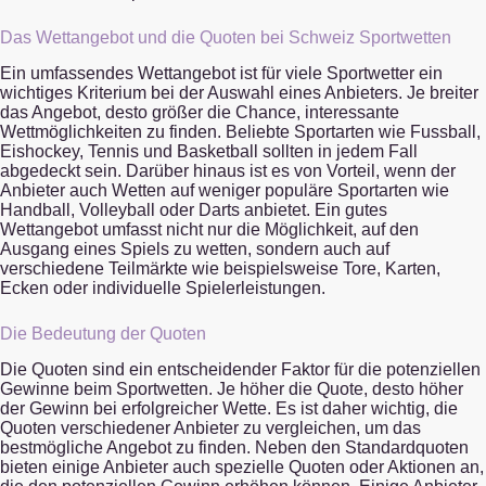
Das Wettangebot und die Quoten bei Schweiz Sportwetten
Ein umfassendes Wettangebot ist für viele Sportwetter ein
wichtiges Kriterium bei der Auswahl eines Anbieters. Je breiter
das Angebot, desto größer die Chance, interessante
Wettmöglichkeiten zu finden. Beliebte Sportarten wie Fussball,
Eishockey, Tennis und Basketball sollten in jedem Fall
abgedeckt sein. Darüber hinaus ist es von Vorteil, wenn der
Anbieter auch Wetten auf weniger populäre Sportarten wie
Handball, Volleyball oder Darts anbietet. Ein gutes
Wettangebot umfasst nicht nur die Möglichkeit, auf den
Ausgang eines Spiels zu wetten, sondern auch auf
verschiedene Teilmärkte wie beispielsweise Tore, Karten,
Ecken oder individuelle Spielerleistungen.
Die Bedeutung der Quoten
Die Quoten sind ein entscheidender Faktor für die potenziellen
Gewinne beim Sportwetten. Je höher die Quote, desto höher
der Gewinn bei erfolgreicher Wette. Es ist daher wichtig, die
Quoten verschiedener Anbieter zu vergleichen, um das
bestmögliche Angebot zu finden. Neben den Standardquoten
bieten einige Anbieter auch spezielle Quoten oder Aktionen an,