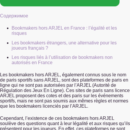
Содержимое
Bookmakers hors ARJEL en France : l’égalité et les
risques
Les bookmakers étrangers, une alternative pour les
joueurs français ?
Les risques liés à l’utilisation de bookmakers non
autorisés en France
Les bookmakers hors ARJEL, également connus sous le nom
de paris sportifs sans ARJEL, sont des plateformes de paris en
ligne qui ne sont pas autorisées par l’ARJEL (Autorité de
Régulation des Jeux En Ligne). Ces sites de paris sans licence
ARJEL proposent des cotes et des paris sur les événements
sportifs, mais ne sont pas soumis aux mêmes règles et normes
que les bookmakers licenciés par l’ARJEL.
Cependant, l’existence de ces bookmakers hors ARJEL
soulève des questions quant à leur légalité et aux risques qu’ils
présentent pour les joueurs. En effet, ces plateformes ne sont