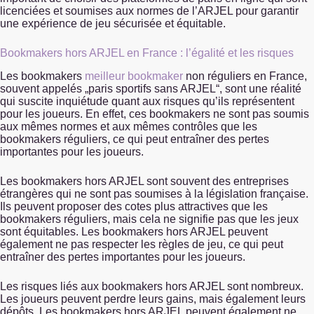
licenciées et soumises aux normes de l’ARJEL pour garantir
une expérience de jeu sécurisée et équitable.
Bookmakers hors ARJEL en France : l’égalité et les risques
Les bookmakers
meilleur bookmaker
non réguliers en France,
souvent appelés „paris sportifs sans ARJEL“, sont une réalité
qui suscite inquiétude quant aux risques qu’ils représentent
pour les joueurs. En effet, ces bookmakers ne sont pas soumis
aux mêmes normes et aux mêmes contrôles que les
bookmakers réguliers, ce qui peut entraîner des pertes
importantes pour les joueurs.
Les bookmakers hors ARJEL sont souvent des entreprises
étrangères qui ne sont pas soumises à la législation française.
Ils peuvent proposer des cotes plus attractives que les
bookmakers réguliers, mais cela ne signifie pas que les jeux
sont équitables. Les bookmakers hors ARJEL peuvent
également ne pas respecter les règles de jeu, ce qui peut
entraîner des pertes importantes pour les joueurs.
Les risques liés aux bookmakers hors ARJEL sont nombreux.
Les joueurs peuvent perdre leurs gains, mais également leurs
dépôts. Les bookmakers hors ARJEL peuvent également ne