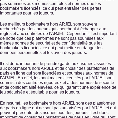
pas soumises aux mêmes contrôles et normes que les
bookmakers licenciés, ce qui peut entraîner des pertes
importantes pour les joueurs.
Les meilleurs bookmakers hors ARJEL sont souvent
recherchés par les joueurs qui cherchent à échapper aux
règles et aux contrôles de l’ARJEL. Cependant, il est important
de noter que ces plateformes ne sont pas soumises aux
mêmes normes de sécurité et de confidentialité que les
bookmakers licenciés, ce qui peut mettre en danger les
données personnelles et les avoir des joueurs.
Il est donc important de prendre garde aux risques associés
aux bookmakers hors ARJEL et de choisir des plateformes de
paris en ligne qui sont licenciées et soumises aux normes de
l’ARJEL. En effet, les bookmakers licenciés par l’ARJEL sont
soumis à des contrôles rigoureux et à des normes de sécurité
et de confidentialité élevées, ce qui garantit une expérience de
jeu sécurisée et équitable pour les joueurs.
En résumé, les bookmakers hors ARJEL sont des plateformes
de paris en ligne qui ne sont pas autorisées par l’ARJEL et qui
peuvent présenter des risques pour les joueurs. Il est donc
important de choisir des plateformes de paris en ligne qui sont