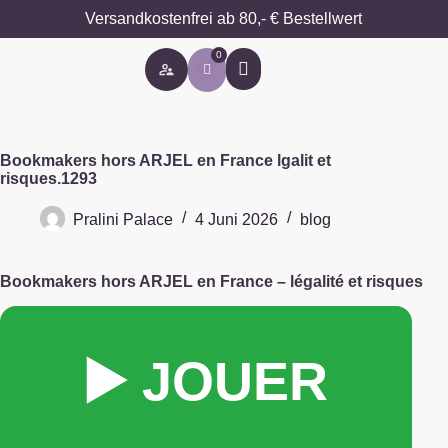
Versandkostenfrei ab 80,- € Bestellwert
0
Besondere Anlässe
Bookmakers hors ARJEL en France lgalit et
risques.1293
Pralini Palace
4 Juni 2026
blog
Bookmakers hors ARJEL en France – légalité et risques
▶️ JOUER