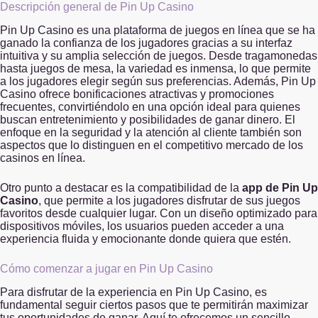
Descripción general de Pin Up Casino
Pin Up Casino es una plataforma de juegos en línea que se ha
ganado la confianza de los jugadores gracias a su interfaz
intuitiva y su amplia selección de juegos. Desde tragamonedas
hasta juegos de mesa, la variedad es inmensa, lo que permite
a los jugadores elegir según sus preferencias. Además, Pin Up
Casino ofrece bonificaciones atractivas y promociones
frecuentes, convirtiéndolo en una opción ideal para quienes
buscan entretenimiento y posibilidades de ganar dinero. El
enfoque en la seguridad y la atención al cliente también son
aspectos que lo distinguen en el competitivo mercado de los
casinos en línea.
Otro punto a destacar es la compatibilidad de la
app de Pin Up
Casino
, que permite a los jugadores disfrutar de sus juegos
favoritos desde cualquier lugar. Con un diseño optimizado para
dispositivos móviles, los usuarios pueden acceder a una
experiencia fluida y emocionante donde quiera que estén.
Cómo comenzar a jugar en Pin Up Casino
Para disfrutar de la experiencia en Pin Up Casino, es
fundamental seguir ciertos pasos que te permitirán maximizar
tus oportunidades de ganar. Aquí te ofrecemos un sencillo