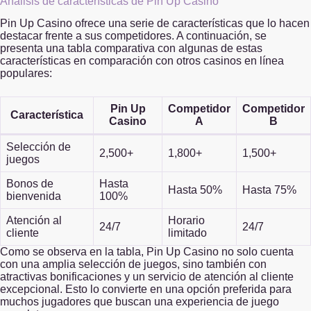
Análisis de características de Pin Up Casino
Pin Up Casino ofrece una serie de características que lo hacen
destacar frente a sus competidores. A continuación, se
presenta una tabla comparativa con algunas de estas
características en comparación con otros casinos en línea
populares:
Pin Up
Competidor
Competidor
Característica
Casino
A
B
Selección de
2,500+
1,800+
1,500+
juegos
Bonos de
Hasta
Hasta 50%
Hasta 75%
bienvenida
100%
Atención al
Horario
24/7
24/7
cliente
limitado
Como se observa en la tabla, Pin Up Casino no solo cuenta
con una amplia selección de juegos, sino también con
atractivas bonificaciones y un servicio de atención al cliente
excepcional. Esto lo convierte en una opción preferida para
muchos jugadores que buscan una experiencia de juego