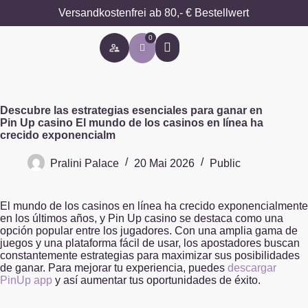
Versandkostenfrei ab 80,- € Bestellwert
0
Besondere Anlässe
Descubre las estrategias esenciales para ganar en
Pin Up casino El mundo de los casinos en línea ha
crecido exponencialm
Pralini Palace
20 Mai 2026
Public
El mundo de los casinos en línea ha crecido exponencialmente
en los últimos años, y Pin Up casino se destaca como una
opción popular entre los jugadores. Con una amplia gama de
juegos y una plataforma fácil de usar, los apostadores buscan
constantemente estrategias para maximizar sus posibilidades
de ganar. Para mejorar tu experiencia, puedes
descargar
PinUp app
y así aumentar tus oportunidades de éxito.