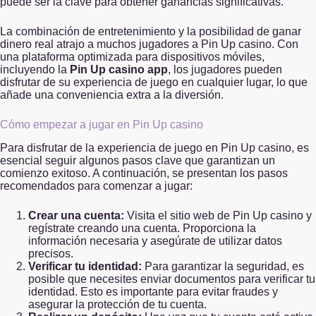
puede ser la clave para obtener ganancias significativas.
La combinación de entretenimiento y la posibilidad de ganar
dinero real atrajo a muchos jugadores a Pin Up casino. Con
una plataforma optimizada para dispositivos móviles,
incluyendo la
Pin Up casino app
, los jugadores pueden
disfrutar de su experiencia de juego en cualquier lugar, lo que
añade una conveniencia extra a la diversión.
Cómo empezar a jugar en Pin Up casino
Para disfrutar de la experiencia de juego en Pin Up casino, es
esencial seguir algunos pasos clave que garantizan un
comienzo exitoso. A continuación, se presentan los pasos
recomendados para comenzar a jugar:
Crear una cuenta:
Visita el sitio web de Pin Up casino y
regístrate creando una cuenta. Proporciona la
información necesaria y asegúrate de utilizar datos
precisos.
Verificar tu identidad:
Para garantizar la seguridad, es
posible que necesites enviar documentos para verificar tu
identidad. Esto es importante para evitar fraudes y
asegurar la protección de tu cuenta.