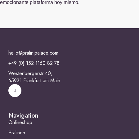
emocionante plataforma hoy mismo.
hello@pralinipalace.com
+49 (0) 152 1160 82 78
Westenbergerstr.40,
65931 Frankfurt am Main
Navigation
Onlineshop
Pralinen