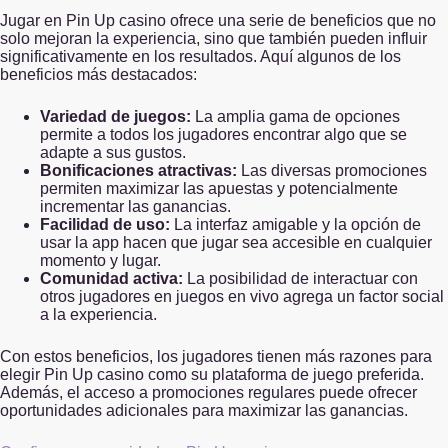
Jugar en Pin Up casino ofrece una serie de beneficios que no
solo mejoran la experiencia, sino que también pueden influir
significativamente en los resultados. Aquí algunos de los
beneficios más destacados:
Variedad de juegos:
La amplia gama de opciones
permite a todos los jugadores encontrar algo que se
adapte a sus gustos.
Bonificaciones atractivas:
Las diversas promociones
permiten maximizar las apuestas y potencialmente
incrementar las ganancias.
Facilidad de uso:
La interfaz amigable y la opción de
usar la app hacen que jugar sea accesible en cualquier
momento y lugar.
Comunidad activa:
La posibilidad de interactuar con
otros jugadores en juegos en vivo agrega un factor social
a la experiencia.
Con estos beneficios, los jugadores tienen más razones para
elegir Pin Up casino como su plataforma de juego preferida.
Además, el acceso a promociones regulares puede ofrecer
oportunidades adicionales para maximizar las ganancias.