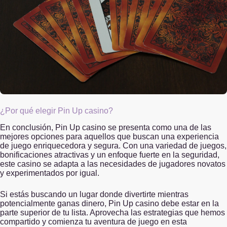
¿Por qué elegir Pin Up casino?
En conclusión, Pin Up casino se presenta como una de las
mejores opciones para aquellos que buscan una experiencia
de juego enriquecedora y segura. Con una variedad de juegos,
bonificaciones atractivas y un enfoque fuerte en la seguridad,
este casino se adapta a las necesidades de jugadores novatos
y experimentados por igual.
Si estás buscando un lugar donde divertirte mientras
potencialmente ganas dinero, Pin Up casino debe estar en la
parte superior de tu lista. Aprovecha las estrategias que hemos
compartido y comienza tu aventura de juego en esta