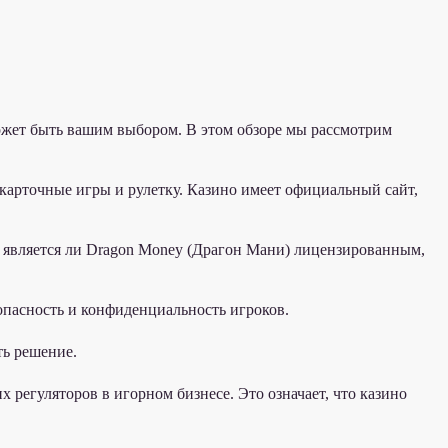
ожет быть вашим выбором. В этом обзоре мы рассмотрим
 карточные игры и рулетку. Казино имеет официальный сайт,
, является ли Dragon Money (Драгон Мани) лицензированным,
опасность и конфиденциальность игроков.
ть решение.
 регуляторов в игорном бизнесе. Это означает, что казино