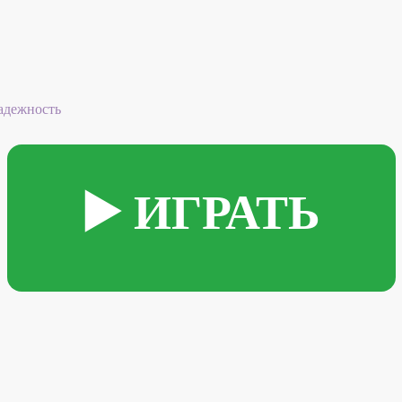
адежность
▶️ ИГРАТЬ