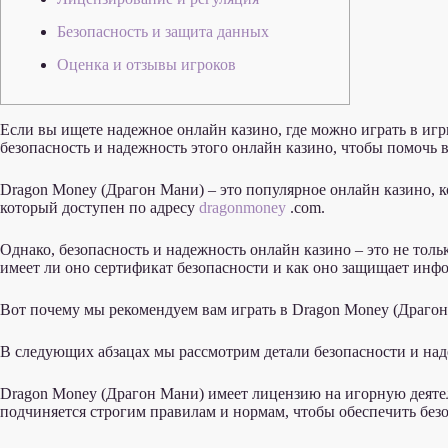
Безопасность и защита данных
Оценка и отзывы игроков
Если вы ищете надежное онлайн казино, где можно играть в и
безопасность и надежность этого онлайн казино, чтобы помочь 
Dragon Money (Драгон Мани) – это популярное онлайн казино, к
который доступен по адресу
dragonmoney
.com.
Однако, безопасность и надежность онлайн казино – это не тол
имеет ли оно сертификат безопасности и как оно защищает инф
Вот почему мы рекомендуем вам играть в Dragon Money (Драгон 
В следующих абзацах мы рассмотрим детали безопасности и на
Dragon Money (Драгон Мани) имеет лицензию на игорную деятельн
подчиняется строгим правилам и нормам, чтобы обеспечить безо