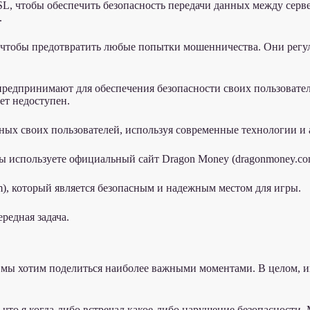
, чтобы обеспечить безопасность передачи данных между сервер
.
, чтобы предотвратить любые попытки мошенничества. Они регу
редпринимают для обеспечения безопасности своих пользователе
ет недоступен.
ных своих пользователей, используя современные технологии и а
вы используете официальный сайт Dragon Money (dragonmoney.co
), который является безопасным и надежным местом для игры.
редная задача.
 мы хотим поделиться наиболее важными моментами. В целом, и
ь, что я когда-либо встречал какое-либо нарушение безопасност