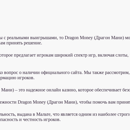
гры с реальными выигрышами, то Dragon Money (Драгон Мани) м
вам принять решение.
оторое предлагает игрокам широкий спектр игр, включая слоты,
ько вопрос о наличии официального сайта. Мы также рассмотрим
ормацию игроков.
Мани) – это надежное онлайн казино, которое обеспечивает без
дежности Dragon Money (Драгон Мани), чтобы помочь вам приня
ость, выдана в Мальте, что является одним из наиболее строгих
пасность и честность игроков.