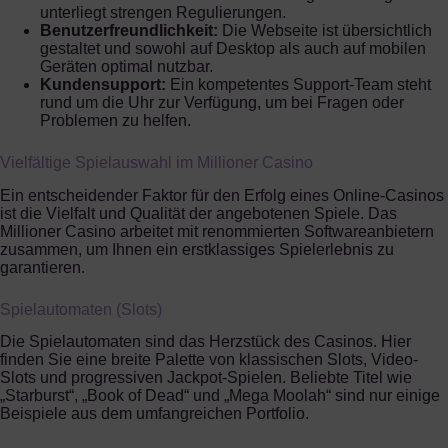
unterliegt strengen Regulierungen.
Benutzerfreundlichkeit:
Die Webseite ist übersichtlich
gestaltet und sowohl auf Desktop als auch auf mobilen
Geräten optimal nutzbar.
Kundensupport:
Ein kompetentes Support-Team steht
rund um die Uhr zur Verfügung, um bei Fragen oder
Problemen zu helfen.
Vielfältige Spielauswahl im Millioner Casino
Ein entscheidender Faktor für den Erfolg eines Online-Casinos
ist die Vielfalt und Qualität der angebotenen Spiele. Das
Millioner Casino arbeitet mit renommierten Softwareanbietern
zusammen, um Ihnen ein erstklassiges Spielerlebnis zu
garantieren.
Spielautomaten (Slots)
Die Spielautomaten sind das Herzstück des Casinos. Hier
finden Sie eine breite Palette von klassischen Slots, Video-
Slots und progressiven Jackpot-Spielen. Beliebte Titel wie
„Starburst“, „Book of Dead“ und „Mega Moolah“ sind nur einige
Beispiele aus dem umfangreichen Portfolio.