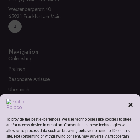
Westenbergerstr.40,
65931 Frankfurt am Main
Navigation
Onlineshop
Pralinen
Besondere Anlässe
Über mich
Service
Versand
To provide the best experiences, we use technologies like cookies to store
and/or access device information. Consenting to these technologies will
Zahlungen
allow us to process data such as browsing behavior or unique IDs on this
site. Not consenting or withdrawing consent, may adversely affect certain