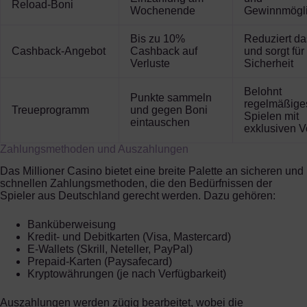
Reload-Boni
Wochenende
Gewinnmögli
Bis zu 10%
Reduziert da
Cashback-Angebot
Cashback auf
und sorgt fü
Verluste
Sicherheit
Belohnt
Punkte sammeln
regelmäßige
Treueprogramm
und gegen Boni
Spielen mit
eintauschen
exklusiven V
Zahlungsmethoden und Auszahlungen
Das Millioner Casino bietet eine breite Palette an sicheren und
schnellen Zahlungsmethoden, die den Bedürfnissen der
Spieler aus Deutschland gerecht werden. Dazu gehören:
Banküberweisung
Kredit- und Debitkarten (Visa, Mastercard)
E-Wallets (Skrill, Neteller, PayPal)
Prepaid-Karten (Paysafecard)
Kryptowährungen (je nach Verfügbarkeit)
Auszahlungen werden zügig bearbeitet, wobei die