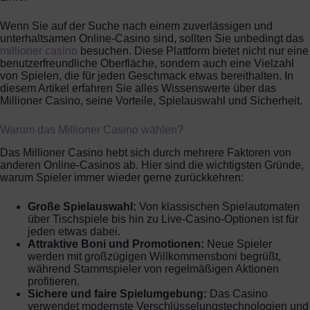
Wenn Sie auf der Suche nach einem zuverlässigen und
unterhaltsamen Online-Casino sind, sollten Sie unbedingt das
millioner casino
besuchen. Diese Plattform bietet nicht nur eine
benutzerfreundliche Oberfläche, sondern auch eine Vielzahl
von Spielen, die für jeden Geschmack etwas bereithalten. In
diesem Artikel erfahren Sie alles Wissenswerte über das
Millioner Casino, seine Vorteile, Spielauswahl und Sicherheit.
Warum das Millioner Casino wählen?
Das Millioner Casino hebt sich durch mehrere Faktoren von
anderen Online-Casinos ab. Hier sind die wichtigsten Gründe,
warum Spieler immer wieder gerne zurückkehren:
Große Spielauswahl:
Von klassischen Spielautomaten
über Tischspiele bis hin zu Live-Casino-Optionen ist für
jeden etwas dabei.
Attraktive Boni und Promotionen:
Neue Spieler
werden mit großzügigen Willkommensboni begrüßt,
während Stammspieler von regelmäßigen Aktionen
profitieren.
Sichere und faire Spielumgebung:
Das Casino
verwendet modernste Verschlüsselungstechnologien und