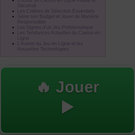
Choisir un Casino en Ligne Fiable et
Sécurisé
Les Critères de Sélection Essentiels
Gérer son Budget et Jouer de Manière
Responsable
Les Signes d'un Jeu Problematique
Les Tendances Actuelles du Casino en
Ligne
L'Avenir du Jeu en Ligne et les
Nouvelles Technologies
🔥 Jouer
▶️