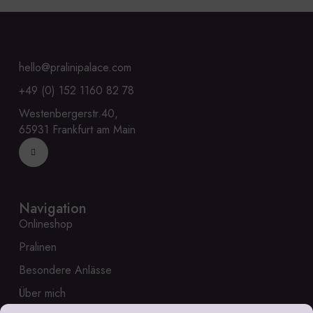
hello@pralinipalace.com
+49 (0) 152 1160 82 78
Westenbergerstr.40,
65931 Frankfurt am Main
Navigation
Onlineshop
Pralinen
Besondere Anlässe
Über mich