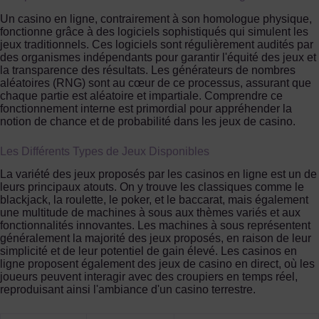
Un casino en ligne, contrairement à son homologue physique,
fonctionne grâce à des logiciels sophistiqués qui simulent les
jeux traditionnels. Ces logiciels sont régulièrement audités par
des organismes indépendants pour garantir l'équité des jeux et
la transparence des résultats. Les générateurs de nombres
aléatoires (RNG) sont au cœur de ce processus, assurant que
chaque partie est aléatoire et impartiale. Comprendre ce
fonctionnement interne est primordial pour appréhender la
notion de chance et de probabilité dans les jeux de casino.
Les Différents Types de Jeux Disponibles
La variété des jeux proposés par les casinos en ligne est un de
leurs principaux atouts. On y trouve les classiques comme le
blackjack, la roulette, le poker, et le baccarat, mais également
une multitude de machines à sous aux thèmes variés et aux
fonctionnalités innovantes. Les machines à sous représentent
généralement la majorité des jeux proposés, en raison de leur
simplicité et de leur potentiel de gain élevé. Les casinos en
ligne proposent également des jeux de casino en direct, où les
joueurs peuvent interagir avec des croupiers en temps réel,
reproduisant ainsi l'ambiance d'un casino terrestre.