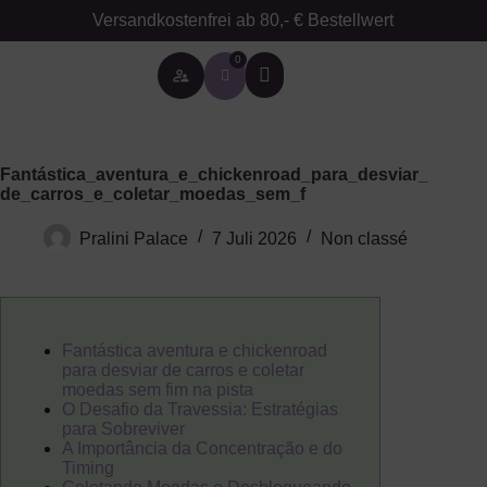
Versandkostenfrei ab 80,- € Bestellwert
0
Besondere Anlässe
Fantástica_aventura_e_chickenroad_para_desviar_
de_carros_e_coletar_moedas_sem_f
Pralini Palace
7 Juli 2026
Non classé
Fantástica aventura e chickenroad
para desviar de carros e coletar
moedas sem fim na pista
O Desafio da Travessia: Estratégias
para Sobreviver
A Importância da Concentração e do
Timing