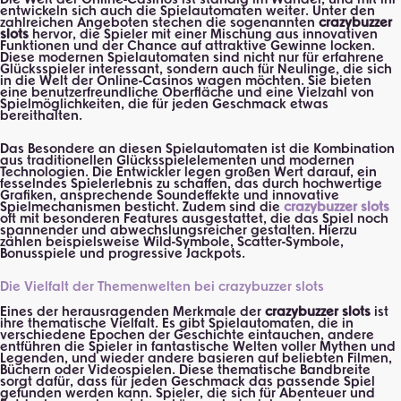
Die Welt der Online-Casinos ist ständig im Wandel, und mit ihr
entwickeln sich auch die Spielautomaten weiter. Unter den
zahlreichen Angeboten stechen die sogenannten
crazybuzzer
slots
hervor, die Spieler mit einer Mischung aus innovativen
Funktionen und der Chance auf attraktive Gewinne locken.
Diese modernen Spielautomaten sind nicht nur für erfahrene
Glücksspieler interessant, sondern auch für Neulinge, die sich
in die Welt der Online-Casinos wagen möchten. Sie bieten
eine benutzerfreundliche Oberfläche und eine Vielzahl von
Spielmöglichkeiten, die für jeden Geschmack etwas
bereithalten.
Das Besondere an diesen Spielautomaten ist die Kombination
aus traditionellen Glücksspielelementen und modernen
Technologien. Die Entwickler legen großen Wert darauf, ein
fesselndes Spielerlebnis zu schaffen, das durch hochwertige
Grafiken, ansprechende Soundeffekte und innovative
Spielmechanismen besticht. Zudem sind die
crazybuzzer slots
oft mit besonderen Features ausgestattet, die das Spiel noch
spannender und abwechslungsreicher gestalten. Hierzu
zählen beispielsweise Wild-Symbole, Scatter-Symbole,
Bonusspiele und progressive Jackpots.
Die Vielfalt der Themenwelten bei crazybuzzer slots
Eines der herausragenden Merkmale der
crazybuzzer slots
ist
ihre thematische Vielfalt. Es gibt Spielautomaten, die in
verschiedene Epochen der Geschichte eintauchen, andere
entführen die Spieler in fantastische Welten voller Mythen und
Legenden, und wieder andere basieren auf beliebten Filmen,
Büchern oder Videospielen. Diese thematische Bandbreite
sorgt dafür, dass für jeden Geschmack das passende Spiel
gefunden werden kann. Spieler, die sich für Abenteuer und