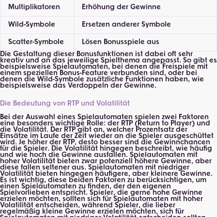
Multiplikatoren
Erhöhung der Gewinne
Wild-Symbole
Ersetzen anderer Symbole
Scatter-Symbole
Lösen Bonusspiele aus
Die Gestaltung dieser Bonusfunktionen ist dabei oft sehr
kreativ und an das jeweilige Spielthema angepasst. So gibt es
beispielsweise Spielautomaten, bei denen die Freispiele mit
einem speziellen Bonus-Feature verbunden sind, oder bei
denen die Wild-Symbole zusätzliche Funktionen haben, wie
beispielsweise das Verdoppeln der Gewinne.
Die Bedeutung von RTP und Volatilität
Bei der Auswahl eines Spielautomaten spielen zwei Faktoren
eine besonders wichtige Rolle: der RTP (Return to Player) und
die Volatilität. Der RTP gibt an, welcher Prozentsatz der
Einsätze im Laufe der Zeit wieder an die Spieler ausgeschüttet
wird. Je höher der RTP, desto besser sind die Gewinnchancen
für die Spieler. Die Volatilität hingegen beschreibt, wie häufig
und wie hoch die Gewinne ausfallen. Spielautomaten mit
hoher Volatilität bieten zwar potenziell höhere Gewinne, aber
diese fallen seltener aus. Spielautomaten mit niedriger
Volatilität bieten hingegen häufigere, aber kleinere Gewinne.
Es ist wichtig, diese beiden Faktoren zu berücksichtigen, um
einen Spielautomaten zu finden, der den eigenen
Spielvorlieben entspricht. Spieler, die gerne hohe Gewinne
erzielen möchten, sollten sich für Spielautomaten mit hoher
Volatilität entscheiden, während Spieler, die lieber
regelmäßig kleine Gewinne erzielen möchten, sich für