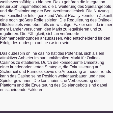
wettbewerbsfähig zu bleiben. Dazu gehören die Integration
neuer Zahlungsmethoden, die Erweiterung des Spielangebots
und die Optimierung der Benutzerfreundlichkeit. Die Nutzung
von künstlicher Intelligenz und Virtual Reality könnte in Zukunft
eine noch größere Rolle spielen. Die Regulierung des Online-
Glücksspiels wird ebenfalls ein wichtiger Faktor sein, da immer
mehr Länder versuchen, den Markt zu legalisieren und zu
regulieren. Die Fähigkeit, sich an veränderte
Rahmenbedingungen anzupassen, wird entscheidend für den
Erfolg des dudespin online casino sein.
Das dudespin online casino hat das Potenzial, sich als ein
attraktiver Anbieter im hart umkämpften Markt für Online-
Casinos zu etablieren. Durch die konsequente Umsetzung
einer kundenorientierten Strategie, die Fokussierung auf
Sicherheit und Fairness sowie die Anpassung an neue Trends
kann das Casino seine Position weiter ausbauen und neue
Spieler gewinnen. Die kontinuierliche Verbesserung der
Plattform und die Erweiterung des Spielangebots sind dabei
entscheidende Faktoren.