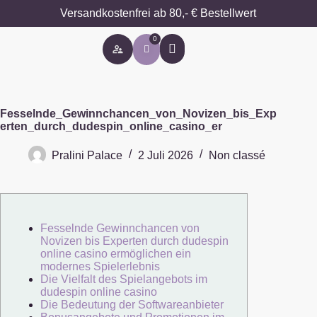
Versandkostenfrei ab 80,- € Bestellwert
0
Besondere Anlässe
Fesselnde_Gewinnchancen_von_Novizen_bis_Exp
erten_durch_dudespin_online_casino_er
Pralini Palace
2 Juli 2026
Non classé
Fesselnde Gewinnchancen von
Novizen bis Experten durch dudespin
online casino ermöglichen ein
modernes Spielerlebnis
Die Vielfalt des Spielangebots im
dudespin online casino
Die Bedeutung der Softwareanbieter