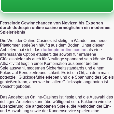
Fesselnde Gewinnchancen von Novizen bis Experten
durch dudespin online casino ermöglichen ein modernes
Spielerlebnis
Die Welt der Online-Casinos ist stetig im Wandel, und neue
Plattformen sprießen häufig aus dem Boden. Unter diesen
Anbietern hat sich das
dudespin online casino
als eine
interessante Option etabliert, die sowohl für erfahrene
Glücksspieler als auch für Neulinge spannend sein könnte. Die
Attraktivität liegt in einer Kombination aus einer breiten
Spielauswahl, modernen Sicherheitsstandards und einem
Fokus auf Benutzerfreundlichkeit. Es ist ein Ort, an dem man
potenziell Glücksgefühle erleben und die Spannung des Spiels
genießen kann, aber wie bei allen Glücksspielangeboten ist
Vorsicht geboten.
Das Angebot an Online-Casinos ist riesig und die Auswahl des
richtigen Anbieters kann überwältigend sein. Faktoren wie die
Lizenzierung, die angebotenen Spiele, die Methoden der Ein-
und Auszahlung sowie der Kundenservice spielen eine