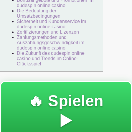
Bonusangebote und Promotionen im
dudespin online casino
Die Bedeutung der
Umsatzbedingungen
Sicherheit und Kundenservice im
dudespin online casino
Zertifizierungen und Lizenzen
Zahlungsmethoden und
Auszahlungsgeschwindigkeit im
dudespin online casino
Die Zukunft des dudespin online
casino und Trends im Online-
Glücksspiel
🔥 Spielen
▶️