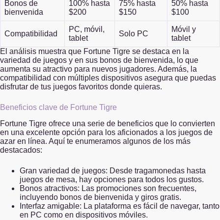
Bonos de
100% hasta
75% hasta
50% hasta
bienvenida
$200
$150
$100
PC, móvil,
Móvil y
Compatibilidad
Solo PC
tablet
tablet
El análisis muestra que Fortune Tigre se destaca en la
variedad de juegos y en sus bonos de bienvenida, lo que
aumenta su atractivo para nuevos jugadores. Además, la
compatibilidad con múltiples dispositivos asegura que puedas
disfrutar de tus juegos favoritos donde quieras.
Beneficios clave de Fortune Tigre
Fortune Tigre ofrece una serie de beneficios que lo convierten
en una excelente opción para los aficionados a los juegos de
azar en línea. Aquí te enumeramos algunos de los más
destacados:
Gran variedad de juegos: Desde tragamonedas hasta
juegos de mesa, hay opciones para todos los gustos.
Bonos atractivos: Las promociones son frecuentes,
incluyendo bonos de bienvenida y giros gratis.
Interfaz amigable: La plataforma es fácil de navegar, tanto
en PC como en dispositivos móviles.