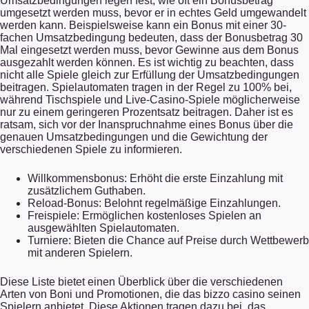
Umsatzbedingungen legen fest, wie oft ein Bonusbetrag
umgesetzt werden muss, bevor er in echtes Geld umgewandelt
werden kann. Beispielsweise kann ein Bonus mit einer 30-
fachen Umsatzbedingung bedeuten, dass der Bonusbetrag 30
Mal eingesetzt werden muss, bevor Gewinne aus dem Bonus
ausgezahlt werden können. Es ist wichtig zu beachten, dass
nicht alle Spiele gleich zur Erfüllung der Umsatzbedingungen
beitragen. Spielautomaten tragen in der Regel zu 100% bei,
während Tischspiele und Live-Casino-Spiele möglicherweise
nur zu einem geringeren Prozentsatz beitragen. Daher ist es
ratsam, sich vor der Inanspruchnahme eines Bonus über die
genauen Umsatzbedingungen und die Gewichtung der
verschiedenen Spiele zu informieren.
Willkommensbonus: Erhöht die erste Einzahlung mit
zusätzlichem Guthaben.
Reload-Bonus: Belohnt regelmäßige Einzahlungen.
Freispiele: Ermöglichen kostenloses Spielen an
ausgewählten Spielautomaten.
Turniere: Bieten die Chance auf Preise durch Wettbewerb
mit anderen Spielern.
Diese Liste bietet einen Überblick über die verschiedenen
Arten von Boni und Promotionen, die das bizzo casino seinen
Spielern anbietet. Diese Aktionen tragen dazu bei, das