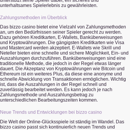
unterstützt seine Spieler dabei, ein sicheres und
unterhaltsames Spielerlebnis zu gewährleisten.
Zahlungsmethoden im Überblick
Das bizzo casino bietet eine Vielzahl von Zahlungsmethoden
an, um den Bedürfnissen seiner Spieler gerecht zu werden.
Dazu gehören Kreditkarten, E-Wallets, Banküberweisungen
und Kryptowährungen. Die gängigsten Kreditkarten wie Visa
und Mastercard werden akzeptiert. E-Wallets wie Skrill und
Neteller bieten eine schnelle und sichere Möglichkeit, Ein- und
Auszahlungen durchzuführen. Banküberweisungen sind eine
traditionelle Methode, die jedoch in der Regel etwas länger
dauert. Die Akzeptanz von Kryptowährungen wie Bitcoin und
Ethereum ist ein weiteres Plus, da diese eine anonyme und
schnelle Abwicklung von Transaktionen ermöglichen. Wichtig
ist, dass die Auszahlungen in der Regel schnell und
zuverlässig bearbeitet werden. Es kann jedoch je nach
Zahlungsmethode und Auszahlungsbetrag zu
unterschiedlichen Bearbeitungszeiten kommen.
Neue Trends und Entwicklungen bei bizzo casino
Die Welt der Online-Glücksspiele ist ständig im Wandel. Das
bizzo casino passt sich kontinuierlich neuen Trends und