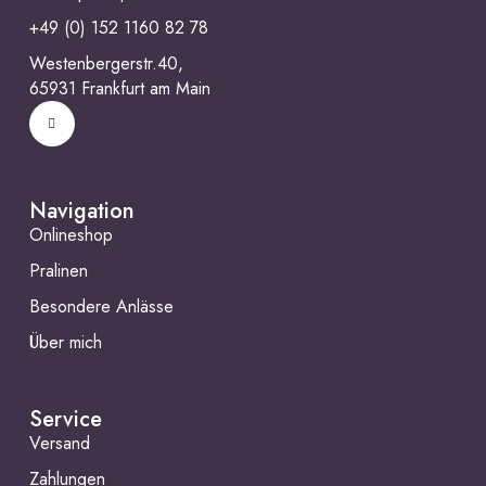
+49 (0) 152 1160 82 78
Westenbergerstr.40,
65931 Frankfurt am Main
Navigation
Onlineshop
Pralinen
Besondere Anlässe
Über mich
Service
Versand
Zahlungen