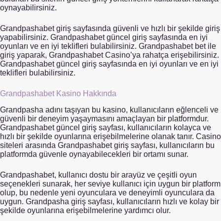
oynayabilirsiniz.
Grandpashabet giriş sayfasında güvenli ve hızlı bir şekilde giriş
yapabilirsiniz. Grandpashabet güncel giriş sayfasında en iyi
oyunları ve en iyi teklifleri bulabilirsiniz. Grandpashabet bet ile
giriş yaparak, Grandpashabet Casino’ya rahatça erişebilirsiniz.
Grandpashabet güncel giriş sayfasında en iyi oyunları ve en iyi
teklifleri bulabilirsiniz.
Grandpashabet Kasino Hakkında
Grandpasha adını taşıyan bu kasino, kullanıcıların eğlenceli ve
güvenli bir deneyim yaşaymasını amaçlayan bir platformdur.
Grandpashabet güncel giriş sayfası, kullanıcıların kolayca ve
hızlı bir şekilde oyunlarına erişebilmelerine olanak tanır. Casino
siteleri arasında Grandpashabet giriş sayfası, kullanıcıların bu
platformda güvenle oynayabilecekleri bir ortamı sunar.
Grandpashabet, kullanıcı dostu bir arayüz ve çeşitli oyun
seçenekleri sunarak, her seviye kullanıcı için uygun bir platform
olup, bu nedenle yeni oyunculara ve deneyimli oyunculara da
uygun. Grandpasha giriş sayfası, kullanıcıların hızlı ve kolay bir
şekilde oyunlarına erişebilmelerine yardımcı olur.