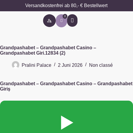
Versandkostenfrei ab 80,- € Bestellwert
0
Besondere Anlässe
Grandpashabet – Grandpashabet Casino –
Grandpashabet Giri.12834 (2)
Pralini Palace
2 Juni 2026
Non classé
Grandpashabet – Grandpashabet Casino – Grandpashabet
Giriş
▶️