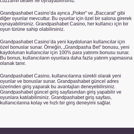
cüzzamlı dealer ile oynayabilirsiniz.
Grandpashabet Casino’da ayrıca „Poker“ ve „Baccarat“ gibi
diğer oyunlar mevcuttur. Bu oyunlar için özel bir salona girerek
oynayabilirsiniz. Grandpashabet Casino, her kullanıcı için bir
oyun türüne sahip olabilirsiniz.
Grandpashabet Casino’da yeni kaydolunan kullanıcılar için
özel bonuslar sunar. Örneğin, „Grandpasha Bet“ bonusu, yeni
kaydolunan kullanıcılar için 100% para yatırımı bonusu sunar.
Bu bonus, kullanıcıların oyunlara daha fazla yatırım yapmasına
olanak tanır.
Grandpashabet Casino, kullanıcılarına sürekli olarak yeni
oyunlar ve bonuslar sunar. Grandpashabet güncel adres
üzerinden giriş yaparak bu avantajları deneyebilirsiniz.
Grandpashabet güncel giriş sayfasından giriş yapabilir ve
oyunlara katılabilirsiniz. Grandpashabet giriş sayfası,
kullanıcılarına kolay ve hızlı bir giriş deneyimi sağlar.