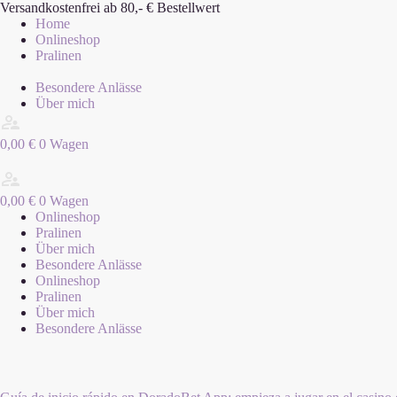
Zum
Versandkostenfrei ab 80,- € Bestellwert
Inhalt
Home
springen
Onlineshop
Pralinen
Besondere Anlässe
Über mich
0,00
€
0
Wagen
0,00
€
0
Wagen
Onlineshop
Pralinen
Über mich
Besondere Anlässe
Onlineshop
Pralinen
Über mich
Besondere Anlässe