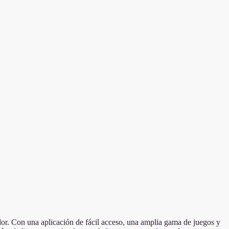
dor. Con una aplicación de fácil acceso, una amplia gama de juegos y