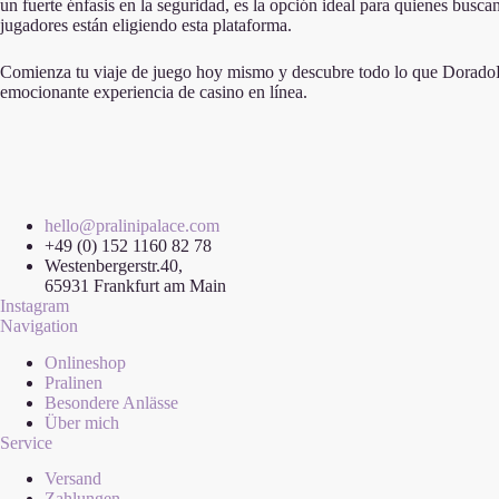
un fuerte énfasis en la seguridad, es la opción ideal para quienes busca
jugadores están eligiendo esta plataforma.
Comienza tu viaje de juego hoy mismo y descubre todo lo que DoradoBet
emocionante experiencia de casino en línea.
hello@pralinipalace.com
+49 (0) 152 1160 82 78
Westenbergerstr.40,
65931 Frankfurt am Main
Instagram
Navigation
Onlineshop
Pralinen
Besondere Anlässe
Über mich
Service
Versand
Zahlungen