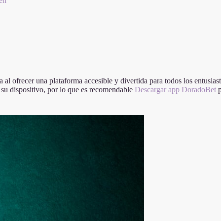
 en
al ofrecer una plataforma accesible y divertida para todos los entusias
 su dispositivo, por lo que es recomendable
Descargar app DoradoBet
p