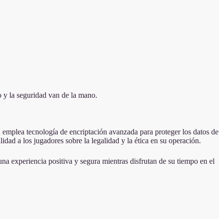
o y la seguridad van de la mano.
 emplea tecnología de encriptación avanzada para proteger los datos de
idad a los jugadores sobre la legalidad y la ética en su operación.
na experiencia positiva y segura mientras disfrutan de su tiempo en el