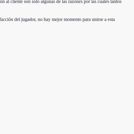
ón al cliente son solo algunas de las razones por las cuales tantos
facción del jugador, no hay mejor momento para unirse a esta