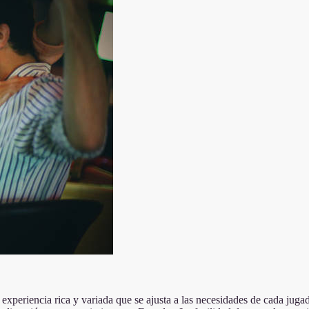
experiencia rica y variada que se ajusta a las necesidades de cada juga