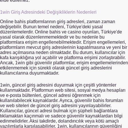
elde edilemez.
1win Giriş Adresindeki Değişikliklerin Nedenleri
Online bahis platformlarının giriş adresleri, zaman zaman
değişebilir. Bunun temel nedeni, Türkiye'deki yasal
düzenlemelerdir. Online bahis ve casino oyunları, Türkiye'de
yasal olarak düzenlenmemektedir ve bu nedenle bu
platformlara erişim engellenebilmektedir. Erişim engellemeleri,
platformların mevcut giriş adreslerinin kapatılmasına ve yeni bir
adres açılmasına neden olmaktadır. Bu durum, kullanıcılar için
kafa karışıklığına yol açabilir ve platforma erişimi zorlaştırabilir.
Ancak, 1win gibi güvenilir platformlar, erişim engellemelerinden
etkilenmemek için sürekli olarak güncel giriş adreslerini
kullanıcılarına duyurmaktadır.
1win, güncel giriş adresini duyurmak için çeşitli yöntemler
kullanmaktadır. Platformun web sitesi, sosyal medya hesapları
ve e-posta bültenleri, güncel adresi öğrenmek için
kullanılabilecek kaynaklardır. Ayrıca, güvenilir bahis forumları
ve web siteleri de güncel giriş adresini yayınlayabilirler.
Kullanıcılar, güncel adresi bulmak için şüpheli bağlantılara
tıklamaktan kaçınmalı ve sadece güvenilir kaynaklardan bilgi
edinmelidirler. Aksi takdirde, dolandırıcılık veya kötü amaçlı
yazılımlarla karşılaşabilirler. 1win, kullanıcılarının güvenliğini