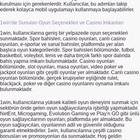
kurulması için gerekenlerdir. Kullanıcılar, bu adımları takip
ederek kolayca mobil uygulamayı kullanmaya başlayabilirler.
1win'de Sunulan Oyun Seçenekleri ve Casino İmkanları
1win, kullanıcılarına geniş bir yelpazede oyun seçenekleri
sunmaktadır. Spor bahisleri, casino oyunları, canlı casino
oyunları, e-sporlar ve sanal bahisler, platformda yer alan
başlıca oyun kategorileridir. Spor bahisleri bölümünde, futbol,
basketbol, voleybol, tenis ve daha birçok farklı spor dalında
bahis yapma imkanı bulunmaktadır. Casino oyunları
bölümünde, slot oyunları, masa oyunları, video poker ve
jackpot oyunları gibi çeşitli oyunlar yer almaktadır. Canlı casino
oyunları bölümünde, gerçek krupiyeler eşliğinde rulet,
blackjack, poker ve diğer casino oyunlarını oynama imkanı
bulunmaktadır.
1win, kullanıcılarına yüksek kaliteli oyun deneyimi sunmak için
sektörün önde gelen oyun sağlayıcılarıyla işbirliği yapmaktadır.
NetEnt, Microgaming, Evolution Gaming ve Play'n GO gibi ünlü
oyun sağlayıcılarının oyunları, platformda yer almaktadır. Bu
oyun sağlayıcıları, oyunlarının adil ve güvenilir olduğunu
garanti etmektedirler. 1win, kullanıcılarına çeşitli casino
bonusları ve promosyonları da sunmaktadır. Hoş geldin