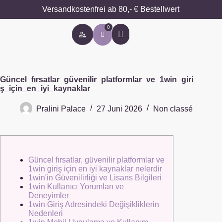
Versandkostenfrei ab 80,- € Bestellwert
0
Besondere Anlässe
Güncel_fırsatlar_güvenilir_platformlar_ve_1win_giri
ş_için_en_iyi_kaynaklar
Pralini Palace
27 Juni 2026
Non classé
Güncel fırsatlar, güvenilir platformlar ve
1win giriş için en iyi kaynaklar nelerdir
1win'in Güvenilirliği ve Lisans Bilgileri
1win Kullanıcı Yorumları ve
Deneyimler
1win Giriş Adresindeki Değişikliklerin
Nedenleri