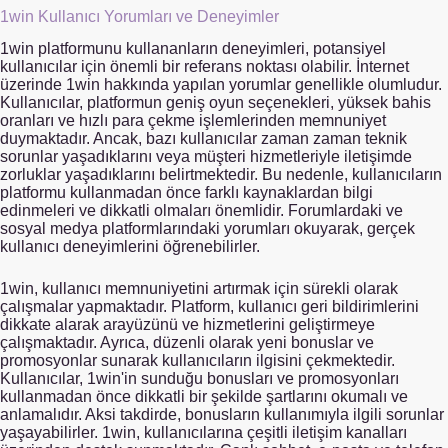
1win Kullanıcı Yorumları ve Deneyimler
1win platformunu kullananların deneyimleri, potansiyel
kullanıcılar için önemli bir referans noktası olabilir. İnternet
üzerinde 1win hakkında yapılan yorumlar genellikle olumludur.
Kullanıcılar, platformun geniş oyun seçenekleri, yüksek bahis
oranları ve hızlı para çekme işlemlerinden memnuniyet
duymaktadır. Ancak, bazı kullanıcılar zaman zaman teknik
sorunlar yaşadıklarını veya müşteri hizmetleriyle iletişimde
zorluklar yaşadıklarını belirtmektedir. Bu nedenle, kullanıcıların
platformu kullanmadan önce farklı kaynaklardan bilgi
edinmeleri ve dikkatli olmaları önemlidir. Forumlardaki ve
sosyal medya platformlarındaki yorumları okuyarak, gerçek
kullanıcı deneyimlerini öğrenebilirler.
1win, kullanıcı memnuniyetini artırmak için sürekli olarak
çalışmalar yapmaktadır. Platform, kullanıcı geri bildirimlerini
dikkate alarak arayüzünü ve hizmetlerini geliştirmeye
çalışmaktadır. Ayrıca, düzenli olarak yeni bonuslar ve
promosyonlar sunarak kullanıcıların ilgisini çekmektedir.
Kullanıcılar, 1win'in sunduğu bonusları ve promosyonları
kullanmadan önce dikkatli bir şekilde şartlarını okumalı ve
anlamalıdır. Aksi takdirde, bonusların kullanımıyla ilgili sorunlar
yaşayabilirler. 1win, kullanıcılarına çeşitli iletişim kanalları