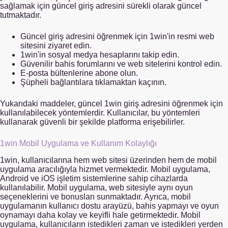
sağlamak için güncel giriş adresini sürekli olarak güncel
tutmaktadır.
Güncel giriş adresini öğrenmek için 1win'in resmi web
sitesini ziyaret edin.
1win'in sosyal medya hesaplarını takip edin.
Güvenilir bahis forumlarını ve web sitelerini kontrol edin.
E-posta bültenlerine abone olun.
Şüpheli bağlantılara tıklamaktan kaçının.
Yukarıdaki maddeler, güncel 1win giriş adresini öğrenmek için
kullanılabilecek yöntemlerdir. Kullanıcılar, bu yöntemleri
kullanarak güvenli bir şekilde platforma erişebilirler.
1win Mobil Uygulama ve Kullanım Kolaylığı
1win, kullanıcılarına hem web sitesi üzerinden hem de mobil
uygulama aracılığıyla hizmet vermektedir. Mobil uygulama,
Android ve iOS işletim sistemlerine sahip cihazlarda
kullanılabilir. Mobil uygulama, web sitesiyle aynı oyun
seçeneklerini ve bonusları sunmaktadır. Ayrıca, mobil
uygulamanın kullanıcı dostu arayüzü, bahis yapmayı ve oyun
oynamayı daha kolay ve keyifli hale getirmektedir. Mobil
uygulama, kullanıcıların istedikleri zaman ve istedikleri yerden