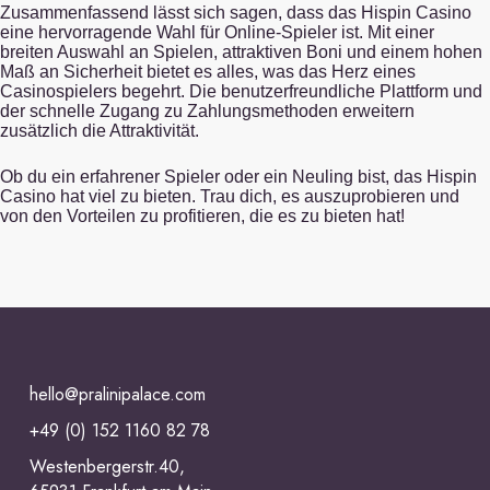
Zusammenfassend lässt sich sagen, dass das Hispin Casino
eine hervorragende Wahl für Online-Spieler ist. Mit einer
breiten Auswahl an Spielen, attraktiven Boni und einem hohen
Maß an Sicherheit bietet es alles, was das Herz eines
Casinospielers begehrt. Die benutzerfreundliche Plattform und
der schnelle Zugang zu Zahlungsmethoden erweitern
zusätzlich die Attraktivität.
Ob du ein erfahrener Spieler oder ein Neuling bist, das Hispin
Casino hat viel zu bieten. Trau dich, es auszuprobieren und
von den Vorteilen zu profitieren, die es zu bieten hat!
hello@pralinipalace.com
+49 (0) 152 1160 82 78
Westenbergerstr.40,