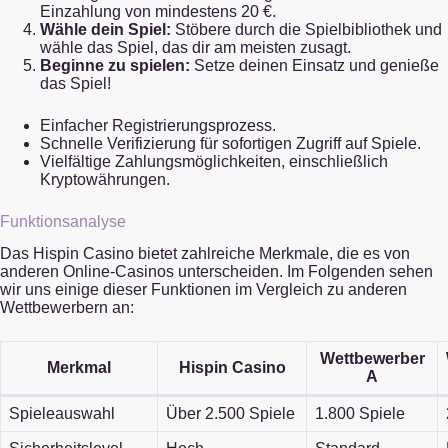
Einzahlung von mindestens 20 €.
Wähle dein Spiel:
Stöbere durch die Spielbibliothek und
wähle das Spiel, das dir am meisten zusagt.
Beginne zu spielen:
Setze deinen Einsatz und genieße
das Spiel!
Einfacher Registrierungsprozess.
Schnelle Verifizierung für sofortigen Zugriff auf Spiele.
Vielfältige Zahlungsmöglichkeiten, einschließlich
Kryptowährungen.
Funktionsanalyse
Das Hispin Casino bietet zahlreiche Merkmale, die es von
anderen Online-Casinos unterscheiden. Im Folgenden sehen
wir uns einige dieser Funktionen im Vergleich zu anderen
Wettbewerbern an:
Wettbewerber
Merkmal
Hispin Casino
A
Spieleauswahl
Über 2.500 Spiele
1.800 Spiele