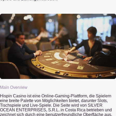
Main Overview
Hispin Casino ist eine Online-Gaming-Plattform, die Spielern
eine breite Palette von Möglichkeiten bietet, darunter Slots,
Tischspiele und Live-Spiele. Die Seite wird von SILVER
OCEAN ENTERPRISES, S.R.L. in Costa Rica betrieben und
zeichnet sich durch eine benutzerfreundliche Oberfläche aus.