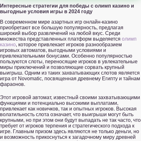
Интересные стратегии для победы с олимп казино и
выгодные условия игры в 2024 году
В современном мире азартных игр онлайн-казино
приобретают все большую популярность, предлагая
широкий выбор развлечений на любой вкус. Среди
множества представленных платформ выделяется
олимп
казино
, которое привлекает игроков разнообразием
игровых автоматов, выгодными условиями и
привлекательными бонусами. Особенно популярностью
пользуются слоты, переносящие игроков в увлекательные
миры приключений и позволяющие сорвать крупный
выигрыш. Одним из таких захватывающих слотов является
игра от Novomatic, посвященная древнему Египту и тайнам
фараонов.
Этот игровой автомат, известный своими захватывающими
функциями и потенциально высокими выплатами,
привлекает как новичков, так и опытных игроков. Высокая
волатильность слота означает, что выигрыши могут быть
крупными, но при этом они будут выпадать не так часто, что
требует от игроков терпения и стратегического подхода к
игре. Главным призом здесь являются не только деньги, но
и возможность прикоснуться к загадочному миру древней