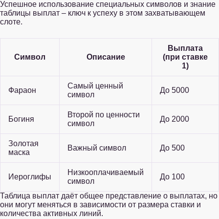
Успешное использование специальных символов и знание
таблицы выплат – ключ к успеху в этом захватывающем
слоте.
Выплата
Символ
Описание
(при ставке
1)
Самый ценный
Фараон
До 5000
символ
Второй по ценности
Богиня
До 2000
символ
Золотая
Важный символ
До 500
маска
Низкооплачиваемый
Иероглифы
До 100
символ
Таблица выплат даёт общее представление о выплатах, но
они могут меняться в зависимости от размера ставки и
количества активных линий.