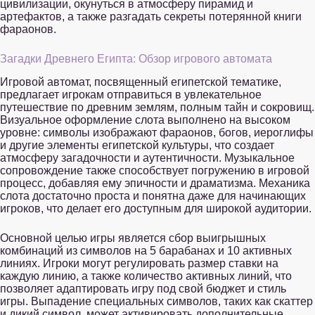
цивилизации, окунуться в атмосферу пирамид и
артефактов, а также разгадать секреты потерянной книги
фараонов.
Загадки Древнего Египта: Обзор игрового автомата
Игровой автомат, посвященный египетской тематике,
предлагает игрокам отправиться в увлекательное
путешествие по древним землям, полным тайн и сокровищ.
Визуальное оформление слота выполнено на высоком
уровне: символы изображают фараонов, богов, иероглифы
и другие элементы египетской культуры, что создает
атмосферу загадочности и аутентичности. Музыкальное
сопровождение также способствует погружению в игровой
процесс, добавляя ему эпичности и драматизма. Механика
слота достаточно проста и понятна даже для начинающих
игроков, что делает его доступным для широкой аудитории.
Основной целью игры является сбор выигрышных
комбинаций из символов на 5 барабанах и 10 активных
линиях. Игроки могут регулировать размер ставки на
каждую линию, а также количество активных линий, что
позволяет адаптировать игру под свой бюджет и стиль
игры. Выпадение специальных символов, таких как скаттер
и дикий символ, может активировать дополнительные