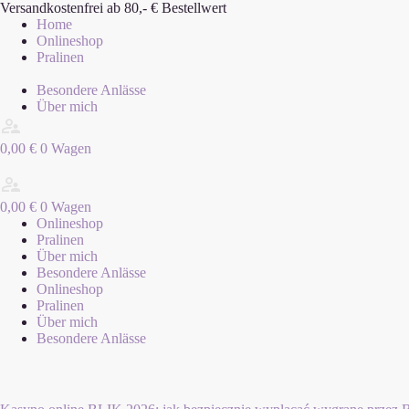
Zum
Versandkostenfrei ab 80,- € Bestellwert
Inhalt
Home
springen
Onlineshop
Pralinen
Besondere Anlässe
Über mich
0,00
€
0
Wagen
0,00
€
0
Wagen
Onlineshop
Pralinen
Über mich
Besondere Anlässe
Onlineshop
Pralinen
Über mich
Besondere Anlässe