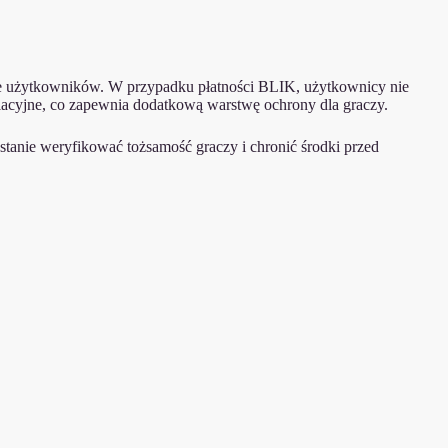
dane użytkowników. W przypadku płatności BLIK, użytkownicy nie
lacyjne, co zapewnia dodatkową warstwę ochrony dla graczy.
anie weryfikować tożsamość graczy i chronić środki przed