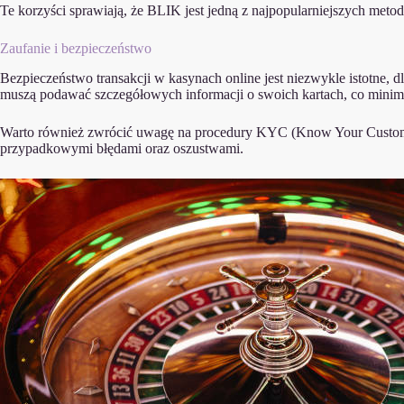
Te korzyści sprawiają, że BLIK jest jedną z najpopularniejszych metod
Zaufanie i bezpieczeństwo
Bezpieczeństwo transakcji w kasynach online jest niezwykle istotne,
muszą podawać szczegółowych informacji o swoich kartach, co minima
Warto również zwrócić uwagę na procedury KYC (Know Your Customer),
przypadkowymi błędami oraz oszustwami.