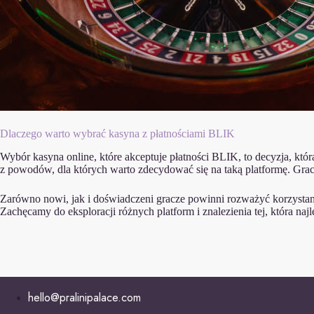
Dlaczego warto wybrać kasyna z płatnościami BLIK
Wybór kasyna online, które akceptuje płatności BLIK, to decyzja, któr
z powodów, dla których warto zdecydować się na taką platformę. Grac
Zarówno nowi, jak i doświadczeni gracze powinni rozważyć korzystani
Zachęcamy do eksploracji różnych platform i znalezienia tej, która n
hello@pralinipalace.com