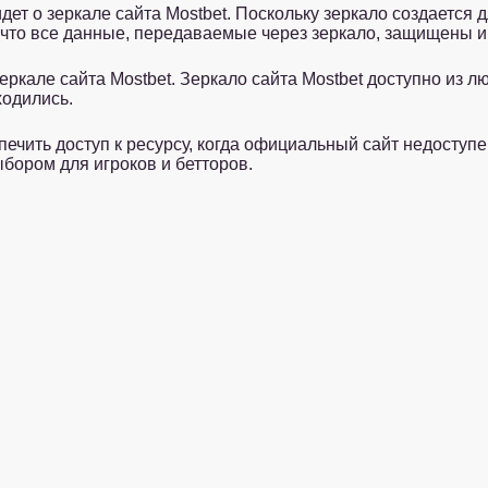
дет о зеркале сайта Mostbet. Поскольку зеркало создается д
, что все данные, передаваемые через зеркало, защищены и
еркале сайта Mostbet. Зеркало сайта Mostbet доступно из люб
ходились.
печить доступ к ресурсу, когда официальный сайт недоступе
бором для игроков и бетторов.