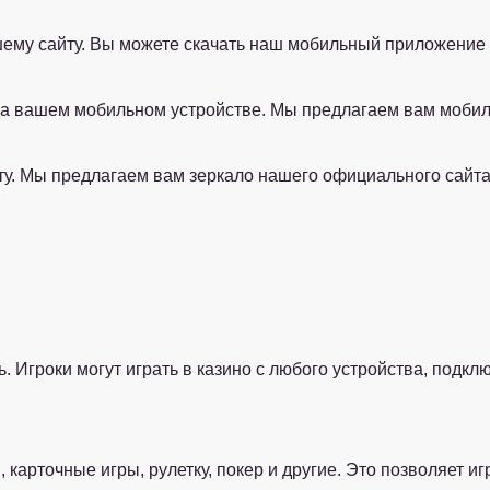
шему сайту. Вы можете скачать наш мобильный приложение и
и на вашем мобильном устройстве. Мы предлагаем вам моби
у. Мы предлагаем вам зеркало нашего официального сайта, 
. Игроки могут играть в казино с любого устройства, подкл
, карточные игры, рулетку, покер и другие. Это позволяет и