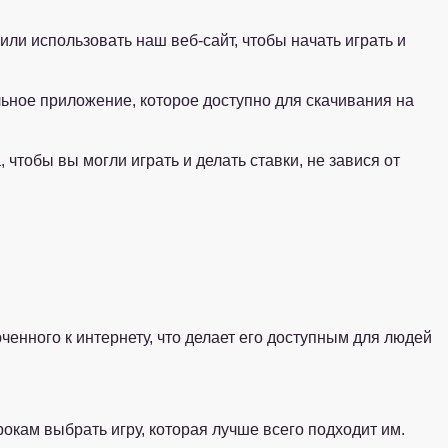
ли использовать наш веб-сайт, чтобы начать играть и
льное приложение, которое доступно для скачивания на
чтобы вы могли играть и делать ставки, не завися от
юченного к интернету, что делает его доступным для людей
грокам выбрать игру, которая лучше всего подходит им.