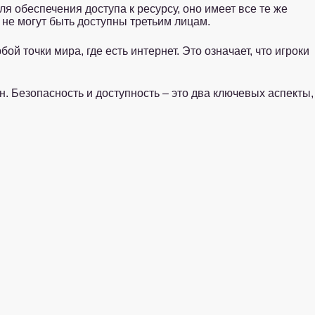
ля обеспечения доступа к ресурсу, оно имеет все те же
 не могут быть доступны третьим лицам.
ой точки мира, где есть интернет. Это означает, что игроки
н. Безопасность и доступность – это два ключевых аспекты,