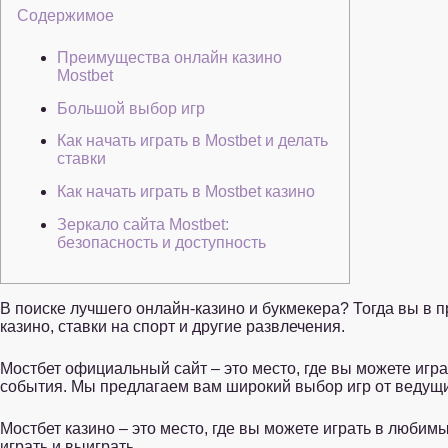
Содержимое
Преимущества онлайн казино
Mostbet
Большой выбор игр
Как начать играть в Mostbet и делать
ставки
Как начать играть в Mostbet казино
Зеркало сайта Mostbet:
безопасность и доступность
В поиске лучшего онлайн-казино и букмекера? Тогда вы в п
казино, ставки на спорт и другие развлечения.
Мостбет официальный сайт – это место, где вы можете играт
события. Мы предлагаем вам широкий выбор игр от ведущих
Мостбет казино – это место, где вы можете играть в люби
играть и выиграть.