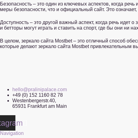
Безопасность – это один из ключевых аспектов, когда речь и
меры безопасности, что и официальный сайт. Это означает
Доступность – это другой важный аспект, когда речь идет о з
и бетторы могут играть и ставить на спорт, где бы они ни на
В целом, зеркало сайта Mostbet – это отличный способ обес
которые делают зеркало сайта Mostbet привлекательным вы
hello@pralinipalace.com
+49 (0) 152 1160 82 78
Westenbergerstr.40,
65931 Frankfurt am Main
tagram
Navigation