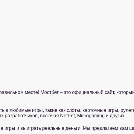
равильном месте! Мостбет – это официальный сайт, который
ь в любимые игры, такие как слоты, карточные игры, рулетку
 разработчиков, включая NetEnt, Microgaming и других.
мые игры и выиграть реальные деньги. Мы предлагаем вам ш