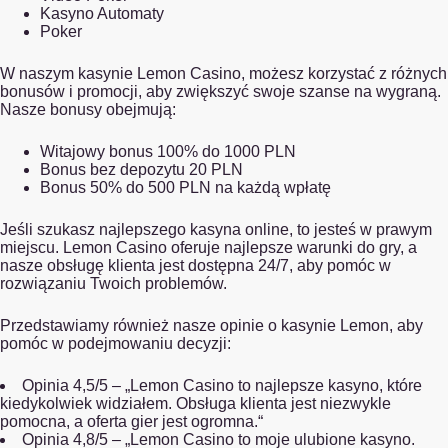
Kasyno Automaty
Poker
W naszym kasynie Lemon Casino, możesz korzystać z różnych
bonusów i promocji, aby zwiększyć swoje szanse na wygraną.
Nasze bonusy obejmują:
Witajowy bonus 100% do 1000 PLN
Bonus bez depozytu 20 PLN
Bonus 50% do 500 PLN na każdą wpłatę
Jeśli szukasz najlepszego kasyna online, to jesteś w prawym
miejscu. Lemon Casino oferuje najlepsze warunki do gry, a
nasze obsługę klienta jest dostępna 24/7, aby pomóc w
rozwiązaniu Twoich problemów.
Przedstawiamy również nasze opinie o kasynie Lemon, aby
pomóc w podejmowaniu decyzji:
Opinia 4,5/5 – „Lemon Casino to najlepsze kasyno, które
kiedykolwiek widziałem. Obsługa klienta jest niezwykle
pomocna, a oferta gier jest ogromna.“
Opinia 4,8/5 – „Lemon Casino to moje ulubione kasyno.