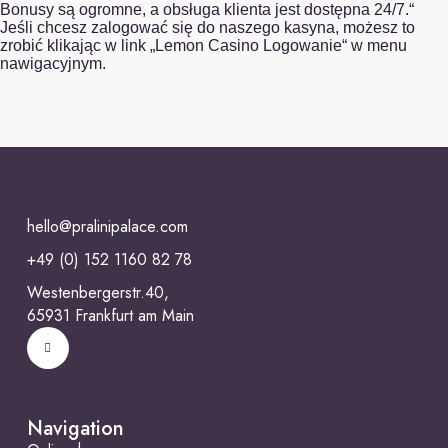
Bonusy są ogromne, a obsługa klienta jest dostępna 24/7.“
Jeśli chcesz zalogować się do naszego kasyna, możesz to
zrobić klikając w link „Lemon Casino Logowanie“ w menu
nawigacyjnym.
hello@pralinipalace.com
+49 (0) 152 1160 82 78
Westenbergerstr.40,
65931 Frankfurt am Main
Navigation