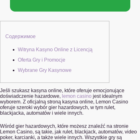
Содержимое
Witryna Kasyno Online z Licencją
Oferta Gry i Promocje
Wybrane Gry Kasynowe
Jeśli szukasz kasyna online, które oferuje emocjonujące
doświadczenie hazardowe,
lemon casino
jest idealnym
wyborem. Z oficjalną stroną kasyna online, Lemon Casino
oferuje szeroki wybór gier hazardowych, w tym rulet,
blackjacka, automatów i wiele innych.
Wśród gier hazardowych, które możesz znaleźć na stronie
Lemon Casino, są takie, jak rulet, blackjack, automatów, video
poker, karcianki, a także wiele innych. Wszystkie gry są