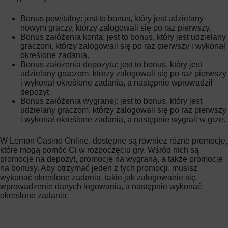
Bonus powitalny: jest to bonus, który jest udzielany
nowym graczy, którzy zalogowali się po raz pierwszy.
Bonus załóżenia konta: jest to bonus, który jest udzielany
graczom, którzy zalogowali się po raz pierwszy i wykonał
określone zadania.
Bonus załóżenia depozytu: jest to bonus, który jest
udzielany graczom, którzy zalogowali się po raz pierwszy
i wykonał określone zadania, a następnie wprowadził
depozyt.
Bonus załóżenia wygranej: jest to bonus, który jest
udzielany graczom, którzy zalogowali się po raz pierwszy
i wykonał określone zadania, a następnie wygrali w grze.
W Lemon Casino Online, dostępne są również różne promocje,
które mogą pomóc Ci w rozpoczęciu gry. Wśród nich są
promocje na depozyt, promocje na wygraną, a także promocje
na bonusy. Aby otrzymać jeden z tych promocji, musisz
wykonać określone zadania, takie jak zalogowanie się,
wprowadzenie danych logowania, a następnie wykonać
określone zadania.