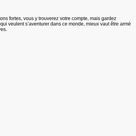
ations fortes, vous y trouverez votre compte, mais gardez
x qui veulent s’aventurer dans ce monde, mieux vaut être armé
ves.