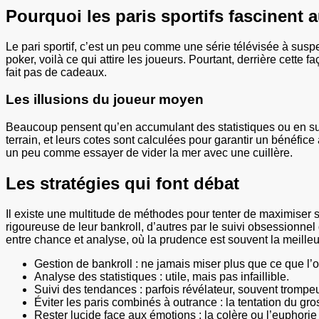
Pourquoi les paris sportifs fascinent 
Le pari sportif, c’est un peu comme une série télévisée à susp
poker, voilà ce qui attire les joueurs. Pourtant, derrière cette f
fait pas de cadeaux.
Les illusions du joueur moyen
Beaucoup pensent qu’en accumulant des statistiques ou en suiva
terrain, et leurs cotes sont calculées pour garantir un bénéfice
un peu comme essayer de vider la mer avec une cuillère.
Les stratégies qui font débat
Il existe une multitude de méthodes pour tenter de maximiser s
rigoureuse de leur bankroll, d’autres par le suivi obsessionnel
entre chance et analyse, où la prudence est souvent la meilleur
Gestion de bankroll : ne jamais miser plus que ce que l’
Analyse des statistiques : utile, mais pas infaillible.
Suivi des tendances : parfois révélateur, souvent trompeu
Éviter les paris combinés à outrance : la tentation du gro
Rester lucide face aux émotions : la colère ou l’euphori