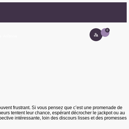
0
e Anlässe
h
souvent frustrant. Si vous pensez que c’est une promenade de
oueurs tentent leur chance, espérant décrocher le jackpot ou au
pective intéressante, loin des discours lisses et des promesses