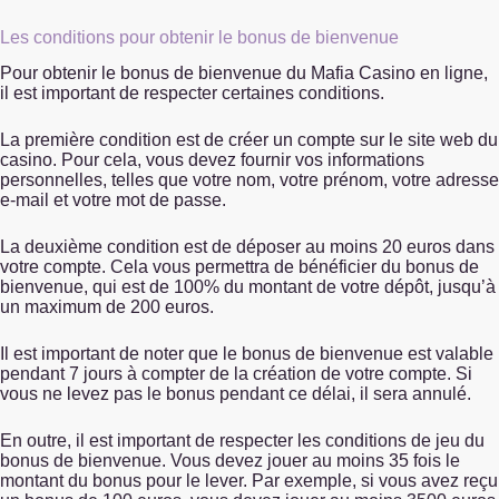
Les conditions pour obtenir le bonus de bienvenue
Pour obtenir le bonus de bienvenue du Mafia Casino en ligne,
il est important de respecter certaines conditions.
La première condition est de créer un compte sur le site web du
casino. Pour cela, vous devez fournir vos informations
personnelles, telles que votre nom, votre prénom, votre adresse
e-mail et votre mot de passe.
La deuxième condition est de déposer au moins 20 euros dans
votre compte. Cela vous permettra de bénéficier du bonus de
bienvenue, qui est de 100% du montant de votre dépôt, jusqu’à
un maximum de 200 euros.
Il est important de noter que le bonus de bienvenue est valable
pendant 7 jours à compter de la création de votre compte. Si
vous ne levez pas le bonus pendant ce délai, il sera annulé.
En outre, il est important de respecter les conditions de jeu du
bonus de bienvenue. Vous devez jouer au moins 35 fois le
montant du bonus pour le lever. Par exemple, si vous avez reçu