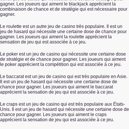
gagner. Les joueurs qui aiment le blackjack apprécient la
combinaison de chance et de stratégie qui est nécessaire pour
gagner.
Le roulette est un autre jeu de casino très populaire. Il est un
jeu de hasard qui nécessite une certaine dose de chance pour
gagner. Les joueurs qui aiment la roulette apprécient la
sensation de jeu qui est associée à ce jeu.
Le poker est un jeu de casino qui nécessite une certaine dose
de stratégie et de chance pour gagner. Les joueurs qui aiment
le poker apprécient la compétition qui est associée à ce jeu.
Le baccarat est un jeu de casino qui est très populaire en Asie.
Il est un jeu de hasard qui nécessite une certaine dose de
chance pour gagner. Les joueurs qui aiment le baccarat
apprécient la sensation de jeu qui est associée à ce jeu.
Le craps est un jeu de casino qui est très populaire aux États-
Unis. Il est un jeu de hasard qui nécessite une certaine dose de
chance pour gagner. Les joueurs qui aiment le craps
apprécient la sensation de jeu qui est associée à ce jeu.