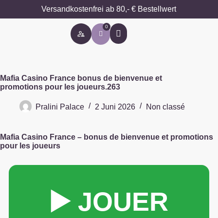
Versandkostenfrei ab 80,- € Bestellwert
0
Besondere Anlässe
Mafia Casino France bonus de bienvenue et
promotions pour les joueurs.263
Pralini Palace
2 Juni 2026
Non classé
Mafia Casino France – bonus de bienvenue et promotions
pour les joueurs
▶️ JOUER