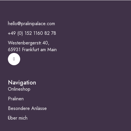
hello@pralinipalace.com
+49 (0) 152 1160 82 78
Westenbergerstr.40,
65931 Frankfurt am Main
Navigation
Onlineshop
Pralinen
Besondere Anlässe
Über mich