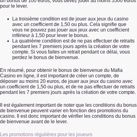
un bonus de 100 euros, vous devez jouer au moins 3500 euros
pour le lever.
La troisième condition est de jouer aux jeux du casino
avec un coefficient de 1,50 ou plus. Cela signifie que
vous ne pouvez pas jouer aux jeux avec un coefficient
inférieur à 1,50 pour lever le bonus.
La quatrième condition est de ne pas effectuer de retraits
pendant les 7 premiers jours après la création de votre
compte. Si vous faites un retrait pendant ce délai, vous
perdez le bonus de bienvenue.
En résumé, pour obtenir le bonus de bienvenue du Mafia
Casino en ligne, il est important de créer un compte, de
déposer au moins 20 euros, de jouer aux jeux du casino avec
un coefficient de 1,50 ou plus, et de ne pas effectuer de retraits
pendant les 7 premiers jours après la création de votre compte.
Il est également important de noter que les conditions du bonus
de bienvenue peuvent varier en fonction des promotions du
casino. Il est donc important de vérifier les conditions du bonus
de bienvenue avant de le lever.
Les promotions régulières pour les joueurs