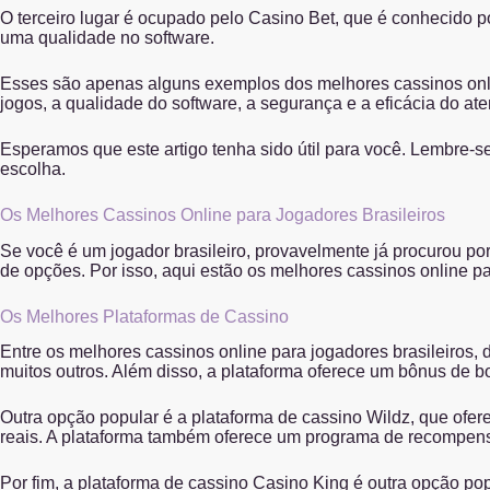
O terceiro lugar é ocupado pelo Casino Bet, que é conhecido p
uma qualidade no software.
Esses são apenas alguns exemplos dos melhores cassinos onlin
jogos, a qualidade do software, a segurança e a eficácia do ate
Esperamos que este artigo tenha sido útil para você. Lembre-s
escolha.
Os Melhores Cassinos Online para Jogadores Brasileiros
Se você é um jogador brasileiro, provavelmente já procurou por
de opções. Por isso, aqui estão os melhores cassinos online pa
Os Melhores Plataformas de Cassino
Entre os melhores cassinos online para jogadores brasileiros, d
muitos outros. Além disso, a plataforma oferece um bônus de 
Outra opção popular é a plataforma de cassino Wildz, que ofer
reais. A plataforma também oferece um programa de recompens
Por fim, a plataforma de cassino Casino King é outra opção popu