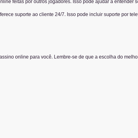
online feitas por outros jogadores. Isso pode ajudar a entender 
ferece suporte ao cliente 24/7. Isso pode incluir suporte por tele
assino online para você. Lembre-se de que a escolha do melhor