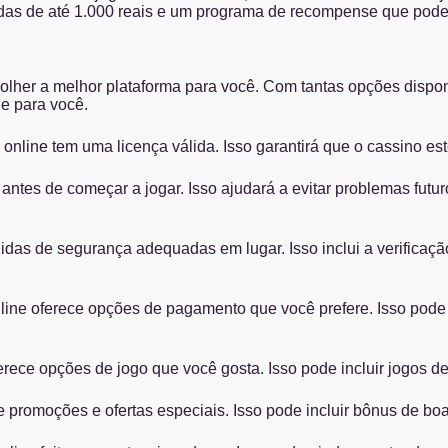
ndas de até 1.000 reais e um programa de recompense que pode 
lher a melhor plataforma para você. Com tantas opções disponív
ne para você.
sino online tem uma licença válida. Isso garantirá que o cassino
 antes de começar a jogar. Isso ajudará a evitar problemas futu
didas de segurança adequadas em lugar. Isso inclui a verificaç
line oferece opções de pagamento que você prefere. Isso pode i
erece opções de jogo que você gosta. Isso pode incluir jogos de 
ce promoções e ofertas especiais. Isso pode incluir bônus de bo