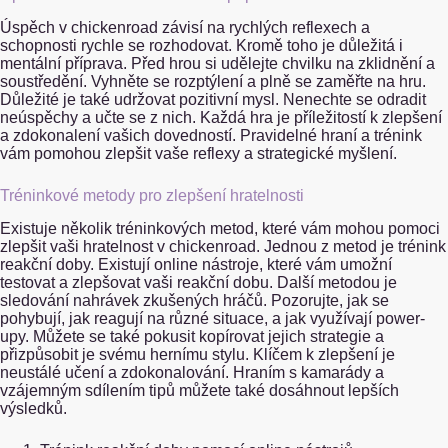
Úspěch v chickenroad závisí na rychlých reflexech a
schopnosti rychle se rozhodovat. Kromě toho je důležitá i
mentální příprava. Před hrou si udělejte chvilku na zklidnění a
soustředění. Vyhněte se rozptýlení a plně se zaměřte na hru.
Důležité je také udržovat pozitivní mysl. Nenechte se odradit
neúspěchy a učte se z nich. Každá hra je příležitostí k zlepšení
a zdokonalení vašich dovedností. Pravidelné hraní a trénink
vám pomohou zlepšit vaše reflexy a strategické myšlení.
Tréninkové metody pro zlepšení hratelnosti
Existuje několik tréninkových metod, které vám mohou pomoci
zlepšit vaši hratelnost v chickenroad. Jednou z metod je trénink
reakční doby. Existují online nástroje, které vám umožní
testovat a zlepšovat vaši reakční dobu. Další metodou je
sledování nahrávek zkušených hráčů. Pozorujte, jak se
pohybují, jak reagují na různé situace, a jak využívají power-
upy. Můžete se také pokusit kopírovat jejich strategie a
přizpůsobit je svému hernímu stylu. Klíčem k zlepšení je
neustálé učení a zdokonalování. Hraním s kamarády a
vzájemným sdílením tipů můžete také dosáhnout lepších
výsledků.