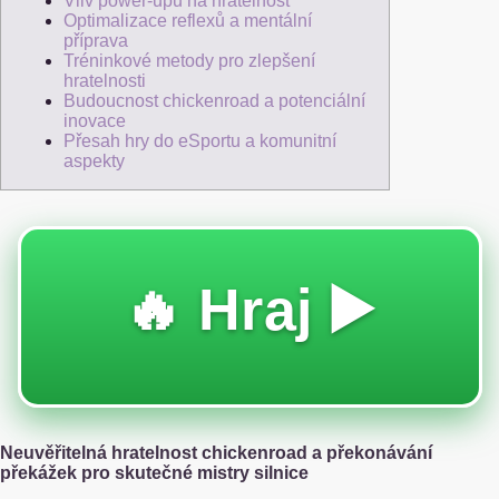
Vliv power-upů na hratelnost
Optimalizace reflexů a mentální
příprava
Tréninkové metody pro zlepšení
hratelnosti
Budoucnost chickenroad a potenciální
inovace
Přesah hry do eSportu a komunitní
aspekty
🔥 Hraj ▶️
Neuvěřitelná hratelnost chickenroad a překonávání
překážek pro skutečné mistry silnice