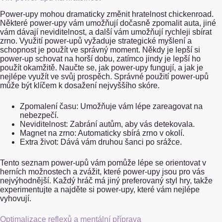
Power-upy mohou dramaticky změnit hratelnost chickenroad.
Některé power-upy vám umožňují dočasně zpomalit auta, jiné
vám dávají neviditelnost, a další vám umožňují rychleji sbírat
zrno. Využití power-upů vyžaduje strategické myšlení a
schopnost je použít ve správný moment. Někdy je lepší si
power-up schovat na horší dobu, zatímco jindy je lepší ho
použít okamžitě. Naučte se, jak power-upy fungují, a jak je
nejlépe využít ve svůj prospěch. Správné použití power-upů
může být klíčem k dosažení nejvyššího skóre.
Zpomalení času: Umožňuje vám lépe zareagovat na
nebezpečí.
Neviditelnost: Zabrání autům, aby vás detekovala.
Magnet na zrno: Automaticky sbírá zrno v okolí.
Extra život: Dává vám druhou šanci po srážce.
Tento seznam power-upů vám pomůže lépe se orientovat v
herních možnostech a zvážit, které power-upy jsou pro vás
nejvýhodnější. Každý hráč má jiný preferovaný styl hry, takže
experimentujte a najděte si power-upy, které vám nejlépe
vyhovují.
Optimalizace reflexů a mentální příprava