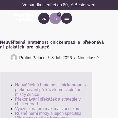
Versandkostenfrei ab 80,- € Bestellwert
0
Besondere Anlässe
Neuvěřitelná_hratelnost_chickenroad_a_překonává
ní_překážek_pro_skuteč
Pralini Palace
8 Juli 2026
Non classé
Neuvěřitelná hratelnost chickenroad a
překonávání překážek pro skutečné
mistry silnice
Překonávání překážek a strategie v
chickenroad
Využití zrna pro maximalizaci skóre
Různé herní módy a jejich specifika