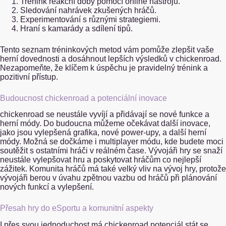
Trénink reakční doby pomocí online nástrojů.
Sledování nahrávek zkušených hráčů.
Experimentování s různými strategiemi.
Hraní s kamarády a sdílení tipů.
Tento seznam tréninkových metod vám pomůže zlepšit vaše
herní dovednosti a dosáhnout lepších výsledků v chickenroad.
Nezapomeňte, že klíčem k úspěchu je pravidelný trénink a
pozitivní přístup.
Budoucnost chickenroad a potenciální inovace
chickenroad se neustále vyvíjí a přidávají se nové funkce a
herní módy. Do budoucna můžeme očekávat další inovace,
jako jsou vylepšená grafika, nové power-upy, a další herní
módy. Možná se dočkáme i multiplayer módu, kde budete moci
soutěžit s ostatními hráči v reálném čase. Vývojáři hry se snaží
neustále vylepšovat hru a poskytovat hráčům co nejlepší
zážitek. Komunita hráčů má také velký vliv na vývoj hry, protože
vývojáři berou v úvahu zpětnou vazbu od hráčů při plánování
nových funkcí a vylepšení.
Přesah hry do eSportu a komunitní aspekty
I přes svou jednoduchost má chickenroad potenciál stát se