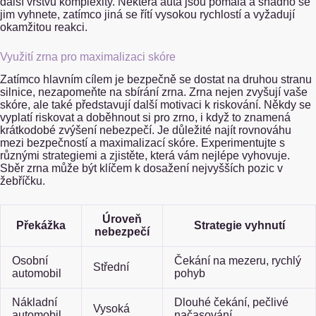
další vrstvu komplexity. Některá auta jsou pomalá a snadno se
jim vyhnete, zatímco jiná se řítí vysokou rychlostí a vyžadují
okamžitou reakci.
Využití zrna pro maximalizaci skóre
Zatímco hlavním cílem je bezpečně se dostat na druhou stranu
silnice, nezapomeňte na sbírání zrna. Zrna nejen zvyšují vaše
skóre, ale také představují další motivaci k riskování. Někdy se
vyplatí riskovat a doběhnout si pro zrno, i když to znamená
krátkodobé zvýšení nebezpečí. Je důležité najít rovnováhu
mezi bezpečností a maximalizací skóre. Experimentujte s
různými strategiemi a zjistěte, která vám nejlépe vyhovuje.
Sběr zrna může být klíčem k dosažení nejvyšších pozic v
žebříčku.
Úroveň
Překážka
Strategie vyhnutí
nebezpečí
Osobní
Čekání na mezeru, rychlý
Střední
automobil
pohyb
Nákladní
Dlouhé čekání, pečlivé
Vysoká
automobil
načasování