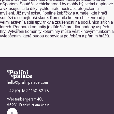
eSportem. Soutěže v chickenroad by mohly být velmi napínavé
a vzrušující, a to díky rychlé hratelnosti a strategickému
myšlení. Již nyní existují online žebříčky a turnaje, kde hráči
soutěží o co nejlepší skóre. Komunita kolem chickenroad je
velmi aktivní a sdílí tipy, triky a zkušenosti na sociálních sítích a
fórech. Podpora komunity je důležitá pro dlouhodobý úspěch
hry. Vytváření komunity kolem hry může vést k novým funkcím a
vylepšením, které budou odpovídat potřebám a přáním hráčů.
hello@pralinipalace.com
+49 (0) 152 1160 82 78
Westenbergerstr.40,
65931 Frankfurt am Main