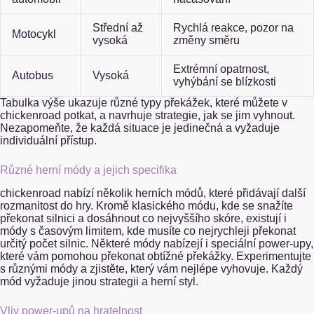
Střední až
Rychlá reakce, pozor na
Motocykl
vysoká
změny směru
Extrémní opatrnost,
Autobus
Vysoká
vyhýbání se blízkosti
Tabulka výše ukazuje různé typy překážek, které můžete v
chickenroad potkat, a navrhuje strategie, jak se jim vyhnout.
Nezapomeňte, že každá situace je jedinečná a vyžaduje
individuální přístup.
Různé herní módy a jejich specifika
chickenroad nabízí několik herních módů, které přidávají další
rozmanitost do hry. Kromě klasického módu, kde se snažíte
překonat silnici a dosáhnout co nejvyššího skóre, existují i
módy s časovým limitem, kde musíte co nejrychleji překonat
určitý počet silnic. Některé módy nabízejí i speciální power-upy,
které vám pomohou překonat obtížné překážky. Experimentujte
s různými módy a zjistěte, který vám nejlépe vyhovuje. Každý
mód vyžaduje jinou strategii a herní styl.
Vliv power-upů na hratelnost