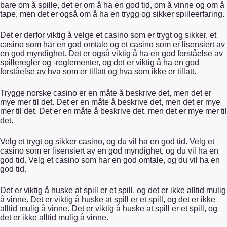
bare om å spille, det er om å ha en god tid, om å vinne og om å
tape, men det er også om å ha en trygg og sikker spilleerfaring.
Det er derfor viktig å velge et casino som er trygt og sikker, et
casino som har en god omtale og et casino som er lisensiert av
en god myndighet. Det er også viktig å ha en god forståelse av
spilleregler og -reglementer, og det er viktig å ha en god
forståelse av hva som er tillatt og hva som ikke er tillatt.
Trygge norske casino er en måte å beskrive det, men det er
mye mer til det. Det er en måte å beskrive det, men det er mye
mer til det. Det er en måte å beskrive det, men det er mye mer til
det.
Velg et trygt og sikker casino, og du vil ha en god tid. Velg et
casino som er lisensiert av en god myndighet, og du vil ha en
god tid. Velg et casino som har en god omtale, og du vil ha en
god tid.
Det er viktig å huske at spill er et spill, og det er ikke alltid mulig
å vinne. Det er viktig å huske at spill er et spill, og det er ikke
alltid mulig å vinne. Det er viktig å huske at spill er et spill, og
det er ikke alltid mulig å vinne.