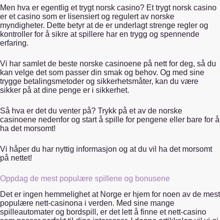
Men hva er egentlig et trygt norsk casino? Et trygt norsk casino
er et casino som er lisensiert og regulert av norske
myndigheter. Dette betyr at de er underlagt strenge regler og
kontroller for å sikre at spillere har en trygg og spennende
erfaring.
Vi har samlet de beste norske casinoene på nett for deg, så du
kan velge det som passer din smak og behov. Og med sine
trygge betalingsmetoder og sikkerhetsmåter, kan du være
sikker på at dine penge er i sikkerhet.
Så hva er det du venter på? Trykk på et av de norske
casinoene nedenfor og start å spille for pengene eller bare for å
ha det morsomt!
Vi håper du har nyttig informasjon og at du vil ha det morsomt
på nettet!
Oppdag de mest populære spillene og bonusene
Det er ingen hemmelighet at Norge er hjem for noen av de mest
populære nett-casinona i verden. Med sine mange
spilleautomater og bordspill, er det lett å finne et nett-casino