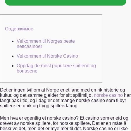
Содержимое
Velkommen til Norges beste
nettcasinoer
Velkommen til Norske Casino
Oppdag de mest populære spillene og
bonusene
Det er ingen tvil om at Norge er et land med en rik historie og
kultur, og det samme gjelder for sitt spillmiljø.
norske casino
har
langt bak i tid, og i dag er det mange norske casino som tilbyr
spillere en unik og trygg spilleerfaring.
Men hva er egentlig et norske casino? Et casino som er eid og
drevet av norske spillere, for norske spillere. Det er en måte å
beskrive det, men det er mye mer til det. Norske casino er ikke