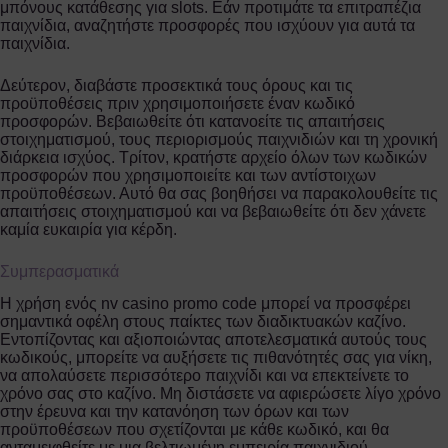
μπόνους κατάθεσης για slots. Εάν προτιμάτε τα επιτραπέζια
παιχνίδια, αναζητήστε προσφορές που ισχύουν για αυτά τα
παιχνίδια.
Δεύτερον, διαβάστε προσεκτικά τους όρους και τις
προϋποθέσεις πριν χρησιμοποιήσετε έναν κωδικό
προσφορών. Βεβαιωθείτε ότι κατανοείτε τις απαιτήσεις
στοιχηματισμού, τους περιορισμούς παιχνιδιών και τη χρονική
διάρκεια ισχύος. Τρίτον, κρατήστε αρχείο όλων των κωδικών
προσφορών που χρησιμοποιείτε και των αντίστοιχων
προϋποθέσεων. Αυτό θα σας βοηθήσει να παρακολουθείτε τις
απαιτήσεις στοιχηματισμού και να βεβαιωθείτε ότι δεν χάνετε
καμία ευκαιρία για κέρδη.
Συμπερασματικά
Η χρήση ενός nv casino promo code μπορεί να προσφέρει
σημαντικά οφέλη στους παίκτες των διαδικτυακών καζίνο.
Εντοπίζοντας και αξιοποιώντας αποτελεσματικά αυτούς τους
κωδικούς, μπορείτε να αυξήσετε τις πιθανότητές σας για νίκη,
να απολαύσετε περισσότερο παιχνίδι και να επεκτείνετε το
χρόνο σας στο καζίνο. Μη διστάσετε να αφιερώσετε λίγο χρόνο
στην έρευνα και την κατανόηση των όρων και των
προϋποθέσεων που σχετίζονται με κάθε κωδικό, και θα
ανταμειφθείτε με μια βελτιωμένη εμπειρία παιχνιδιού.