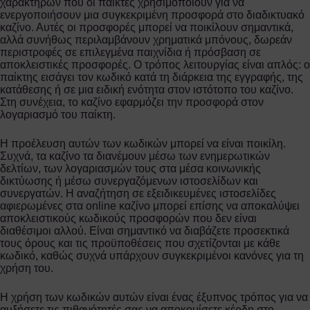
χαρακτήρων που οι παίκτες χρησιμοποιούν για να
ενεργοποιήσουν μια συγκεκριμένη προσφορά στο διαδικτυακό
καζίνο. Αυτές οι προσφορές μπορεί να ποικίλουν σημαντικά,
αλλά συνήθως περιλαμβάνουν χρηματικά μπόνους, δωρεάν
περιστροφές σε επιλεγμένα παιχνίδια ή πρόσβαση σε
αποκλειστικές προσφορές. Ο τρόπος λειτουργίας είναι απλός: ο
παίκτης εισάγει τον κωδικό κατά τη διάρκεια της εγγραφής, της
κατάθεσης ή σε μια ειδική ενότητα στον ιστότοπο του καζίνο.
Στη συνέχεια, το καζίνο εφαρμόζει την προσφορά στον
λογαριασμό του παίκτη.
Η προέλευση αυτών των κωδικών μπορεί να είναι ποικίλη.
Συχνά, τα καζίνο τα διανέμουν μέσω των ενημερωτικών
δελτίων, των λογαριασμών τους στα μέσα κοινωνικής
δικτύωσης ή μέσω συνεργαζόμενων ιστοσελίδων και
συνεργατών. Η αναζήτηση σε εξειδικευμένες ιστοσελίδες
αφιερωμένες στα online καζίνο μπορεί επίσης να αποκαλύψει
αποκλειστικούς κωδικούς προσφορών που δεν είναι
διαθέσιμοι αλλού. Είναι σημαντικό να διαβάζετε προσεκτικά
τους όρους και τις προϋποθέσεις που σχετίζονται με κάθε
κωδικό, καθώς συχνά υπάρχουν συγκεκριμένοι κανόνες για τη
χρήση του.
Η χρήση των κωδικών αυτών είναι ένας έξυπνος τρόπος για να
αυξήσετε τις πιθανότητές σας να αποκομίσετε κέρδη στο