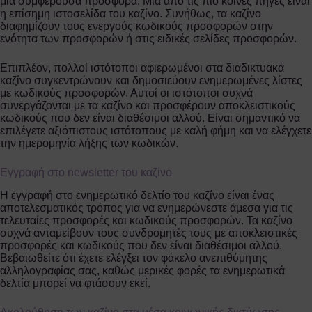
μια συμφέρουσα προσφορά. Μια από τις πιο κοινές πηγές είναι
η επίσημη ιστοσελίδα του καζίνο. Συνήθως, τα καζίνο
διαφημίζουν τους ενεργούς κωδικούς προσφορών στην
ενότητα των προσφορών ή στις ειδικές σελίδες προσφορών.
Επιπλέον, πολλοί ιστότοποι αφιερωμένοι στα διαδικτυακά
καζίνο συγκεντρώνουν και δημοσιεύουν ενημερωμένες λίστες
με κωδικούς προσφορών. Αυτοί οι ιστότοποι συχνά
συνεργάζονται με τα καζίνο και προσφέρουν αποκλειστικούς
κωδικούς που δεν είναι διαθέσιμοι αλλού. Είναι σημαντικό να
επιλέγετε αξιόπιστους ιστότοπους με καλή φήμη και να ελέγχετε
την ημερομηνία λήξης των κωδικών.
Εγγραφή στο newsletter του καζίνο
Η εγγραφή στο ενημερωτικό δελτίο του καζίνο είναι ένας
αποτελεσματικός τρόπος για να ενημερώνεστε άμεσα για τις
τελευταίες προσφορές και κωδικούς προσφορών. Τα καζίνο
συχνά ανταμείβουν τους συνδρομητές τους με αποκλειστικές
προσφορές και κωδικούς που δεν είναι διαθέσιμοι αλλού.
Βεβαιωθείτε ότι έχετε ελέγξει τον φάκελο ανεπιθύμητης
αλληλογραφίας σας, καθώς μερικές φορές τα ενημερωτικά
δελτία μπορεί να φτάσουν εκεί.