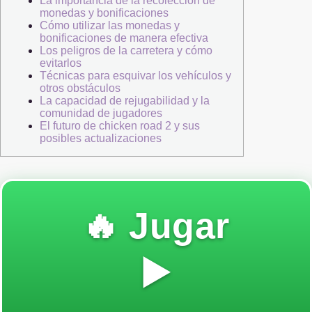
La importancia de la recolección de
monedas y bonificaciones
Cómo utilizar las monedas y
bonificaciones de manera efectiva
Los peligros de la carretera y cómo
evitarlos
Técnicas para esquivar los vehículos y
otros obstáculos
La capacidad de rejugabilidad y la
comunidad de jugadores
El futuro de chicken road 2 y sus
posibles actualizaciones
🔥 Jugar
▶️