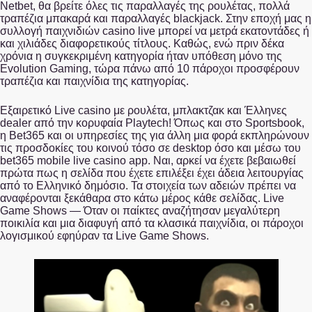
Netbet, θα βρείτε όλες τις παραλλαγές της ρουλέτας, πολλά
τραπέζια μπακαρά και παραλλαγές blackjack. Στην εποχή μας η
συλλογή παιχνιδιών casino live μπορεί να μετρά εκατοντάδες ή
και χιλιάδες διαφορετικούς τίτλους. Καθώς, ενώ πριν δέκα
χρόνια η συγκεκριμένη κατηγορία ήταν υπόθεση μόνο της
Evolution Gaming, τώρα πάνω από 10 πάροχοι προσφέρουν
τραπέζια και παιχνίδια της κατηγορίας.
Εξαιρετικό Live casino με ρουλέτα, μπλακτζακ και Έλληνες
dealer από την κορυφαία Playtech! Όπως και στο Sportsbook,
η Bet365 και οι υπηρεσίες της για άλλη μια φορά εκπληρώνουν
τις προσδοκίες του κοινού τόσο σε desktop όσο και μέσω του
bet365 mobile live casino app. Ναι, αρκεί να έχετε βεβαιωθεί
πρώτα πως η σελίδα που έχετε επιλέξει έχει άδεια λειτουργίας
από το Ελληνικό δημόσιο. Τα στοιχεία των αδειών πρέπει να
αναφέρονται ξεκάθαρα στο κάτω μέρος κάθε σελίδας. Live
Game Shows — Όταν οι παίκτες αναζήτησαν μεγαλύτερη
ποικιλία και μια διαφυγή από τα κλασικά παιχνίδια, οι πάροχοι
λογισμικού εφηύραν τα Live Game Shows.