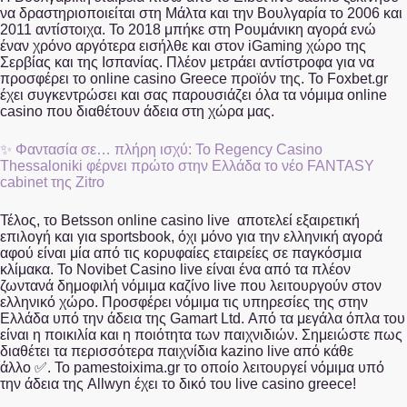
να δραστηριοποιείται στη Μάλτα και την Βουλγαρία το 2006 και
2011 αντίστοιχα. Το 2018 μπήκε στη Ρουμάνικη αγορά ενώ
έναν χρόνο αργότερα εισήλθε και στον iGaming χώρο της
Σερβίας και της Ισπανίας. Πλέον μετράει αντίστροφα για να
προσφέρει το online casino Greece προϊόν της. Το Foxbet.gr
έχει συγκεντρώσει και σας παρουσιάζει όλα τα νόμιμα online
casino που διαθέτουν άδεια στη χώρα μας.
✨ Φαντασία σε… πλήρη ισχύ: Το Regency Casino
Thessaloniki φέρνει πρώτο στην Ελλάδα το νέο FANTASY
cabinet της Zitro
Τέλος, το Betsson online casino live αποτελεί εξαιρετική
επιλογή και για sportsbook, όχι μόνο για την ελληνική αγορά
αφού είναι μία από τις κορυφαίες εταιρείες σε παγκόσμια
κλίμακα. Το Novibet Casino live είναι ένα από τα πλέον
ζωντανά δημοφιλή νόμιμα καζίνο live που λειτουργούν στον
ελληνικό χώρο. Προσφέρει νόμιμα τις υπηρεσίες της στην
Ελλάδα υπό την άδεια της Gamart Ltd. Από τα μεγάλα όπλα του
είναι η ποικιλία και η ποιότητα των παιχνιδιών. Σημειώστε πως
διαθέτει τα περισσότερα παιχνίδια kazino live από κάθε
άλλο ✅. Το pamestoixima.gr το οποίο λειτουργεί νόμιμα υπό
την άδεια της Allwyn έχει το δικό του live casino greece!