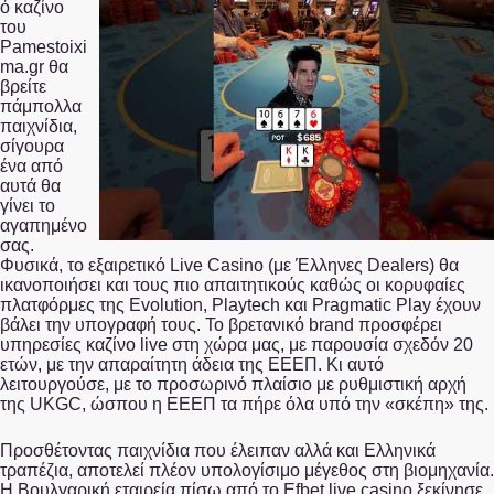
ό καζίνο
του
Pamestoixi
ma.gr θα
βρείτε
πάμπολλα
παιχνίδια,
σίγουρα
ένα από
αυτά θα
γίνει το
αγαπημένο
σας.
Φυσικά, το εξαιρετικό Live Casino (με Έλληνες Dealers) θα
ικανοποιήσει και τους πιο απαιτητικούς καθώς οι κορυφαίες
πλατφόρμες της Evolution, Playtech και Pragmatic Play έχουν
βάλει την υπογραφή τους. To βρετανικό brand προσφέρει
υπηρεσίες καζίνο live στη χώρα μας, με παρουσία σχεδόν 20
ετών, με την απαραίτητη άδεια της ΕΕΕΠ. Κι αυτό
λειτουργούσε, με το προσωρινό πλαίσιο με ρυθμιστική αρχή
της UKGC, ώσπου η ΕΕΕΠ τα πήρε όλα υπό την «σκέπη» της.
Προσθέτοντας παιχνίδια που έλειπαν αλλά και Ελληνικά
τραπέζια, αποτελεί πλέον υπολογίσιμο μέγεθος στη βιομηχανία.
Η Βουλγαρική εταιρεία πίσω από το Efbet live casino ξεκίνησε