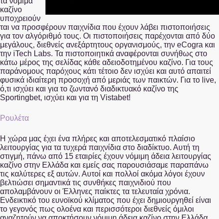
τα νόμιμα
καζίνο
υποχρειούν
ται να προσφέρουν παιχνίδια που έχουν λάβει πιστοποιήσεις
για τον αλγόριθμό τους. Οι πιστοποιήσεις παρέχονται από δύο
μεγάλους, διεθνείς ανεξάρτητους οργανισμούς, την eCogra και
την iTech Labs. Τα πιστοποιητικά αναφέρονται συνήθως στο
κάτω μέρος της σελίδας κάθε αδειοδοτημένου καζίνο. Για τους
παράνομους παρόχους κάτι τέτοιο δεν ισχύει και αυτό απαιτεί
φυσικά ιδιαίτερη προσοχή από μεριάς των παικτών. Για το live,
ό,τι ισχύει και για το ζωντανό διαδικτυακό καζίνο της
Sportingbet, ισχύει και για τη Vistabet!
Ρουλέτα
Η χώρα μας έχει ένα πλήρες και αποτελεσματικό πλαίσιο
λειτουργίας για τα τυχερά παιχνίδια στο διαδίκτυο. Αυτή τη
στιγμή, πάνω από 15 εταιρίες έχουν νόμιμη άδεια λειτουργίας
καζίνο στην Ελλάδα και εμείς σας παρουσιάσαμε παραπάνω
τις καλύτερες εξ αυτών. Αυτοί και πολλοί ακόμα λόγοι έχουν
βελτιώσει σημαντικά τις συνθήκες παιχνιδιού που
απολαμβάνουν οι Έλληνες παίκτες τα τελευταία χρόνια.
Ενδεικτικό του ευνοϊκού κλίματος που έχει δημιουργηθεί είναι
το γεγονός πως ολοένα και περισσότεροι διεθνείς όμιλοι
αναζητούν να αποκτήσουν νόμιμη άδεια καζίνο στην Ελλάδα.