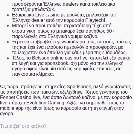
προσφέρονται Έλληνες dealers και αποκλειστικά
τραπέζια μπλάκτζακ.
Εξαιρετικό Live casino με ρουλέτα, μπλακτζακ και
Έλληνες dealer από την κορυφαία Playtech!
Μπορεί να προϋποθέτει περισσότερη τύχη από
στρατηγική, όμως το μπακαρά έχει συνήθως 50+
παραλλαγές στα Ελληνικά νόμιμα καζίνο.
Ξέρει να επιβραβεύει γενναιόδωρα τους πιστούς παίκτες
της και έχει ένα πλούσιο ημερολόγιο προσφορών, με
τουλάχιστον ένα έπαθλο για κάθε μέρα της εβδομάδας.
Τέλος, το Betsson online casino live αποτελεί εξαιρετική
επιλογή και για sportsbook, όχι μόνο για την ελληνική
αγορά αφού είναι μία από τις κορυφαίες εταιρείες σε
παγκόσμια κλίμακα.
Ως τώρα, πρόσφερε υπηρεσίες Sportsbook, αλλά γνωρίζοντας
τις απαιτήσεις των παικτών, εξελίχθηκε. Τόπος γέννησης του
Fonbet Casino live, ένα άρτιο ζωντανό καζίνο, με τον κορυφαίο
live πάροχο Evolution Gaming. Αξίζει να σημειωθεί πως το
mobile app της είναι ίσως το κορυφαίο αυτή τη στιγμή στην
αγορά.
Τι „παίζει“ στο καζίνο?