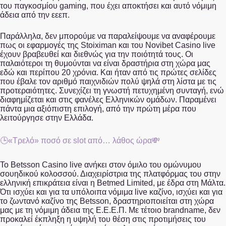
του παγκοσμίου gaming, που έχει αποκτήσει και αυτό νόμιμη
άδεια από την εεεπ.
Παράλληλα, δεν μπορούμε να παραλείψουμε να αναφέρουμε
πως οι εφαρμογές της Stoiximan και του Novibet Casino live
έχουν βραβευθεί και διεθνώς για την ποιότητά τους. Οι
παλαιότεροι τη θυμούνται να είναι δραστήρια στη χώρα μας
εδώ και περίπου 20 χρόνια. Και ήταν από τις πρώτες σελίδες
που έβαλε τον αριθμό παιχνιδιών πολύ ψηλά στη λίστα με τις
προτεραιότητες. Συνεχίζει τη γνωστή πετυχημένη συνταγή, ενώ
διαφημίζεται και στις φανέλες Ελληνικών ομάδων. Παραμένει
πάντα μια αξιόπιστη επιλογή, από την πρώτη μέρα που
λειτούργησε στην Ελλάδα.
🕒«Τρελό» ποσό σε slot από… λάθος ώρα💸
Το Betsson Casino live ανήκει στον όμιλο του ομώνυμου
σουηδικού κολοσσού. Διαχειρίστρια της πλατφόρμας του στην
ελληνική επικράτεια είναι η Betmed Limited, με έδρα στη Μάλτα.
Ότι ισχύει και για τα υπόλοιπα νόμιμα live καζίνο, ισχύει και για
το ζωντανό καζίνο της Betsson, δραστηριοποιείται στη χώρα
μας με τη νόμιμη άδεια της Ε.Ε.Ε.Π. Με τέτοιο brandname, δεν
προκαλεί έκπληξη η υψηλή του θέση στις προτιμήσεις του