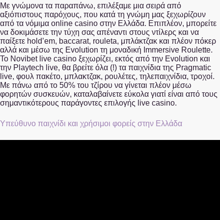
Με γνώμονα τα παραπάνω, επιλέξαμε μια σειρά από
αξιόπιστους παρόχους, που κατά τη γνώμη μας ξεχωρίζουν
από τα νόμιμα online casino στην Ελλάδα. Επιπλέον, μπορείτε
να δοκιμάσετε την τύχη σας απέναντι στους ντίλερς και να
παίξετε hold’em, baccarat, rouleta, μπλάκτζακ και πλέον πόκερ
αλλά και μέσω της Evolution τη μοναδική Immersive Roulette.
Το Novibet live casino ξεχωρίζει, εκτός από την Evolution και
την Playtech live, θα βρείτε όλα (!) τα παιχνίδια της Pragmatic
live, φουλ πακέτο, μπλακτζακ, ρουλέτες, τηλεπαιχνίδια, τροχοί.
Με πάνω από το 50% του τζίρου να γίνεται πλέον μέσω
φορητών συσκευών, καταλαβαίνετε εύκολα γιατί είναι από τους
σημαντικότερους παράγοντες επιλογής live casino.
Υπεύθυνο παιχνίδι και χρήσιμοι φορείς στην Ελλάδα