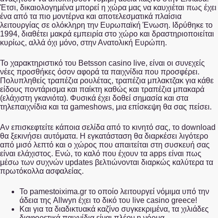
Έτσι, δικαιολογημένα μπορεί η χώρα μας να καυχιέται πως έχει
ένα από τα πιο μοντέρνα και αποτελεσματικά πλαίσια
λειτουργίας σε ολόκληρη την Ευρωπαϊκή Ένωση. Ιδρύθηκε το
1994, διαθέτει μακρά εμπειρία στο χώρο και δραστηριοποιείται
κυρίως, αλλά όχι μόνο, στην Ανατολική Ευρώπη.
Το χαρακτηριστικό του Betsson casino live, είναι οι συνεχείς
νέες προσθήκες όσον αφορά τα παιχνίδια που προσφέρει.
Πολυπληθείς τραπέζια ρουλέτας, τραπέζια μπλακτζακ για κάθε
είδους ποντάρισμα και παίκτη καθώς και τραπέζια μπακαρά
(ελάχιστη γκανιότα). Φυσικά έχει δοθεί σημασία και στα
τηλεπαιχνίδια και τα gameshows, μια επίσκεψη θα σας πείσει.
Αν επισκεφτείτε κάποια σελίδα από το κινητό σας, το download
θα ξεκινήσει αυτόματα. Η εγκατάσταση θα διαρκέσει λιγότερο
από μισό λεπτό και ο χώρος που απαιτείται στη συσκευή σας
είναι ελάχιστος. Ενώ, το καλό που έχουν τα apps είναι πως
μέσω των συχνών updates βελτιώνονται διαρκώς καλύτερα τα
πρωτόκολλα ασφαλείας.
Το pamestoixima.gr το οποίο λειτουργεί νόμιμα υπό την
άδεια της Allwyn έχει το δικό του live casino greece!
Και για τα διαδικτυακά καζίνο συγκεκριμένα, τα χιλιάδες
διαφορετικά παιχνίδια είναι πλέον η νόρμα.