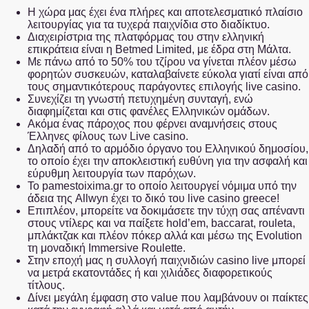
Η χώρα μας έχει ένα πλήρες και αποτελεσματικό πλαίσιο
λειτουργίας για τα τυχερά παιχνίδια στο διαδίκτυο.
Διαχειρίστρια της πλατφόρμας του στην ελληνική
επικράτεια είναι η Betmed Limited, με έδρα στη Μάλτα.
Με πάνω από το 50% του τζίρου να γίνεται πλέον μέσω
φορητών συσκευών, καταλαβαίνετε εύκολα γιατί είναι από
τους σημαντικότερους παράγοντες επιλογής live casino.
Συνεχίζει τη γνωστή πετυχημένη συνταγή, ενώ
διαφημίζεται και στις φανέλες Ελληνικών ομάδων.
Ακόμα ένας πάροχος που φέρνει αναμνήσεις στους
Έλληνες φίλους των Live casino.
Δηλαδή από το αρμόδιο όργανο του Ελληνικού δημοσίου,
το οποίο έχει την αποκλειστική ευθύνη για την ασφαλή και
εύρυθμη λειτουργία των παρόχων.
Το pamestoixima.gr το οποίο λειτουργεί νόμιμα υπό την
άδεια της Allwyn έχει το δικό του live casino greece!
Επιπλέον, μπορείτε να δοκιμάσετε την τύχη σας απέναντι
στους ντίλερς και να παίξετε hold’em, baccarat, rouleta,
μπλάκτζακ και πλέον πόκερ αλλά και μέσω της Evolution
τη μοναδική Immersive Roulette.
Στην εποχή μας η συλλογή παιχνιδιών casino live μπορεί
να μετρά εκατοντάδες ή και χιλιάδες διαφορετικούς
τίτλους.
Δίνει μεγάλη έμφαση στο value που λαμβάνουν οι παίκτες