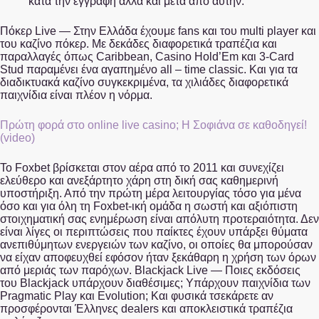
κατά την εγγραφή αλλά και μετά από αυτήν.
Πόκερ Live — Στην Ελλάδα έχουμε fans και του multi player και
του καζίνο πόκερ. Με δεκάδες διαφορετικά τραπέζια και
παραλλαγές όπως Caribbean, Casino Hold’Em και 3-Card
Stud παραμένει ένα αγαπημένο all – time classic. Και για τα
διαδικτυακά καζίνο συγκεκριμένα, τα χιλιάδες διαφορετικά
παιχνίδια είναι πλέον η νόρμα.
Πρώτη φορά στο online live casino; Η Σοφιάνα σε καθοδηγεί!
(video)
To Foxbet βρίσκεται στον αέρα από το 2011 και συνεχίζει
ελεύθερο και ανεξάρτητο χάρη στη δική σας καθημερινή
υποστήριξη. Από την πρώτη μέρα λειτουργίας τόσο για μένα
όσο και για όλη τη Foxbet-ική ομάδα η σωστή και αξιόπιστη
στοιχηματική σας ενημέρωση είναι απόλυτη προτεραιότητα. Δεν
είναι λίγες οι περιπτώσεις που παίκτες έχουν υπάρξει θύματα
ανεπιθύμητων ενεργειών των καζίνο, οι οποίες θα μπορούσαν
να είχαν αποφευχθεί εφόσον ήταν ξεκάθαρη η χρήση των όρων
από μεριάς των παρόχων. Blackjack Live — Ποιες εκδόσεις
του Blackjack υπάρχουν διαθέσιμες; Υπάρχουν παιχνίδια των
Pragmatic Play και Evolution; Και φυσικά τσεκάρετε αν
προσφέρονται Έλληνες dealers και αποκλειστικά τραπέζια