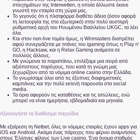
στοιχημάτων της Interwetten, η οποία άλλωστε έκανε
γνωστή την εταιρία στη χώρα μας.
Το γεγονός ότι η πλατφόρμα διαθέτει άδεια (όσον αφορά
τη λειτουργία της στο εξωτερικό) στην πολύ αυστηρή
ρυθμιστική αρχή του Ηνωμένου Βασιλείου UKGC, τα λέει
όλα.
Και στον non-live τομέα όμως, η Winmasters διαπρέπει
αφού συνεργάζεται με τιτάνες του igaming όπως η Play n‘
GO, η Hacksaw, και η Relax Gaming ανάμεσα σε
πολλούς άλλους.
Με γνώμονα τα παραπάνω, επιλέξαμε μια σειρά από
αξιόπιστους παρόχους, που κατά τη γνώμη μας
ξεχωρίζουν από τα νόμιμα online casino στην Ελλάδα.
Το γνωρίσαμε όλοι από τις έξυπνες διαφημιστικές
καμπάνιες και την πολύ εκτενή παρουσία στα social
media.
Τα όρια αφορούν τις καταθέσεις και τις απώλειες, ενώ
μπορεί να είναι ημερήσια, εβδομαδιαία και μηνιαία.
Αξιολογήστε τα διαθέσιμα παιχνίδια
Με εξαίρεση τη Netbet, όλες οι νόμιμες εταιρίες έχουν apps για
iOS και Android. Ακόμα ένας πάροχος που φέρνει αναμνήσεις
στους Έλληνες φίλους των Live casino. Ένα όνομα σταθμός