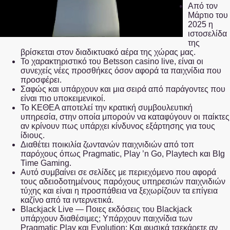
Από τον
Μάρτιο του
2025 η
ιστοσελίδα
της
βρίσκεται στον διαδικτυακό αέρα της χώρας μας.
Το χαρακτηριστικό του Betsson casino live, είναι οι
συνεχείς νέες προσθήκες όσον αφορά τα παιχνίδια που
προσφέρει.
Σαφώς και υπάρχουν και μια σειρά από παράγοντες που
είναι πιο υποκειμενικοί.
Το ΚΕΘΕΑ αποτελεί την κρατική συμβουλευτική
υπηρεσία, στην οποία μπορούν να καταφύγουν οι παίκτες
αν κρίνουν πως υπάρχει κίνδυνος εξάρτησης για τους
ίδιους.
Διαθέτει ποικιλία ζωντανών παιχνιδιών από τοπ
παρόχους όπως Pragmatic, Play ’n Go, Playtech και BIg
Time Gaming.
Αυτό συμβαίνει σε σελίδες με περιεχόμενο που αφορά
τους αδειοδοτημένους παρόχους υπηρεσιών παιχνιδιών
τύχης και είναι η προσπάθεια να ξεχωρίζουν τα επίγεια
καζίνο από τα ιντερνετικά.
Blackjack Live — Ποιες εκδόσεις του Blackjack
υπάρχουν διαθέσιμες; Υπάρχουν παιχνίδια των
Pragmatic Play και Evolution; Και φυσικά τσεκάρετε αν