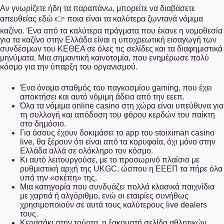
Αν γνωρίζετε ήδη τα παραπάνω, μπορείτε να διαβάσετε
απευθείας εδώ 👉 ποια είναι τα καλύτερα ζωντανά νόμιμα
καζίνο. Ένα από τα καλύτερα πράγματα που έκανε η νομοθεσία
για τα καζίνο στην Ελλάδα είναι η υποχρεωτική εισαγωγή των
συνδέσμων του ΚΕΘΕΑ σε όλες τις σελίδες και τα διαφημιστικά
μηνύματα. Μια σημαντική καινοτομία, που ενημέρωσε πολύ
κόσμο για την ύπαρξη του οργανισμού.
Ένα όνομα σταθμός του παγκοσμίου gaming, που έχει
αποκτήσει και αυτό νόμιμη άδεια από την εεεπ.
Όλα τα νόμιμα online casino στη χώρα είναι υπεύθυνα για
τη συλλογή και απόδοση του φόρου κερδών του παίκτη
στο δημόσιο.
Για όσους έχουν δοκιμάσει το app του stoiximan casino
live, θα ξέρουν ότι είναι από τα κορυφαία, όχι μόνο στην
Ελλάδα αλλά σε ολόκληρο τον κόσμο.
Κι αυτό λειτουργούσε, με το προσωρινό πλαίσιο με
ρυθμιστική αρχή της UKGC, ώσπου η ΕΕΕΠ τα πήρε όλα
υπό την «σκέπη» της.
Μια κατηγορία που συνδυάζει πολλά κλασικά παιχνίδια
με χαρτιά ή αλγόριθμο, ενώ οι εταιρίες συνήθως
χρησιμοποιούν σε αυτά τους καλύτερους live dealers
τους.
Κερασάκι στην τούρτα, η ξακουστή σελίδα αθλητικών