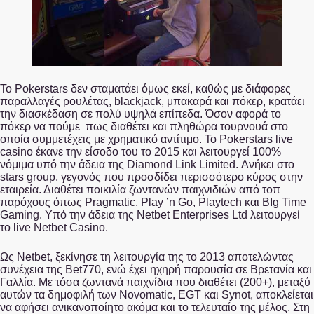
Το Pokerstars δεν σταματάει όμως εκεί, καθώς με διάφορες
παραλλαγές ρουλέτας, blackjack, μπακαρά και πόκερ, κρατάει
την διασκέδαση σε πολύ υψηλά επίπεδα. Όσον αφορά το
πόκερ να πούμε πως διαθέτει και πληθώρα τουρνουά στο
οποία συμμετέχεις με χρηματικό αντίτιμο. Το Pokerstars live
casino έκανε την είσοδο του το 2015 και λειτουργεί 100%
νόμιμα υπό την άδεια της Diamond Link Limited. Ανήκει στο
stars group, γεγονός που προσδίδει περισσότερο κύρος στην
εταιρεία. Διαθέτει ποικιλία ζωντανών παιχνιδιών από τοπ
παρόχους όπως Pragmatic, Play ’n Go, Playtech και BIg Time
Gaming. Yπό την άδεια της Netbet Enterprises Ltd λειτουργεί
το live Netbet Casino.
Ως Netbet, ξεκίνησε τη λειτουργία της το 2013 αποτελώντας
συνέχεια της Bet770, ενώ έχει ηχηρή παρουσία σε Βρετανία και
Γαλλία. Mε τόσα ζωντανά παιχνίδια που διαθέτει (200+), μεταξύ
αυτών τα δημοφιλή των Novomatic, EGT και Synot, αποκλείεται
να αφήσει ανικανοποίητο ακόμα και το τελευταίο της μέλος. Στη