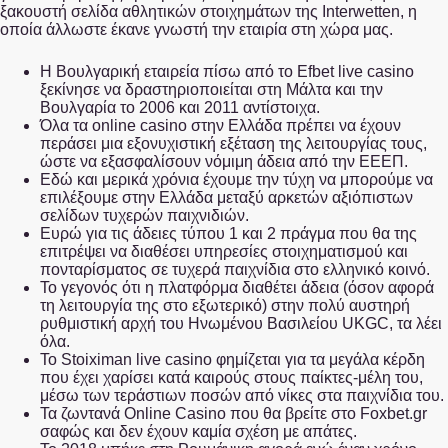
ξακουστή σελίδα αθλητικών στοιχημάτων της Interwetten, η
οποία άλλωστε έκανε γνωστή την εταιρία στη χώρα μας.
Η Βουλγαρική εταιρεία πίσω από το Efbet live casino
ξεκίνησε να δραστηριοποιείται στη Μάλτα και την
Βουλγαρία το 2006 και 2011 αντίστοιχα.
Όλα τα online casino στην Ελλάδα πρέπει να έχουν
περάσει μια εξονυχιστική εξέταση της λειτουργίας τους,
ώστε να εξασφαλίσουν νόμιμη άδεια από την ΕΕΕΠ.
Εδώ και μερικά χρόνια έχουμε την τύχη να μπορούμε να
επιλέξουμε στην Ελλάδα μεταξύ αρκετών αξιόπιστων
σελίδων τυχερών παιχνιδιών.
Ευρώ για τις άδειες τύπου 1 και 2 πράγμα που θα της
επιτρέψει να διαθέσει υπηρεσίες στοιχηματισμού και
πονταρίσματος σε τυχερά παιχνίδια στο ελληνικό κοινό.
Το γεγονός ότι η πλατφόρμα διαθέτει άδεια (όσον αφορά
τη λειτουργία της στο εξωτερικό) στην πολύ αυστηρή
ρυθμιστική αρχή του Ηνωμένου Βασιλείου UKGC, τα λέει
όλα.
To Stoiximan live casino φημίζεται για τα μεγάλα κέρδη
που έχει χαρίσει κατά καιρούς στους παίκτες-μέλη του,
μέσω των τεράστιων ποσών από νίκες στα παιχνίδια του.
Τα ζωντανά Online Casino που θα βρείτε στο Foxbet.gr
σαφώς και δεν έχουν καμία σχέση με απάτες.