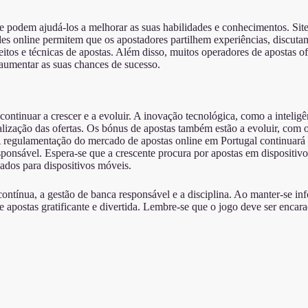
 podem ajudá-los a melhorar as suas habilidades e conhecimentos. Sites 
s online permitem que os apostadores partilhem experiências, discutam 
s e técnicas de apostas. Além disso, muitos operadores de apostas ofer
 aumentar as suas chances de sucesso.
ntinuar a crescer e a evoluir. A inovação tecnológica, como a inteligên
alização das ofertas. Os bónus de apostas também estão a evoluir, com 
. A regulamentação do mercado de apostas online em Portugal continuar
sponsável. Espera-se que a crescente procura por apostas em dispositi
zados para dispositivos móveis.
ontínua, a gestão de banca responsável e a disciplina. Ao manter-se inf
e apostas gratificante e divertida. Lembre-se que o jogo deve ser enc