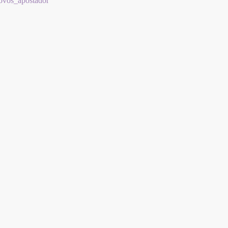
ovos_apostador