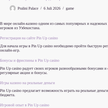
Pralini Palace
6 Juli 2026
game
В мире онлайн-казино одним из самых популярных и надежных з
игроков из Узбекистана.
Регистрация на сайте Pin Up casino
Для начала игры в Pin Up casino необходимо пройти быструю ре
онлайн-игр.
Бонусы и фриспины в Pin Up casino
Pin Up casino радует своих игроков разнообразными бонусами 
регулярные акции и бонусы.
Игры казино на реальные деньги
Pin Up casino предлагает возможность играть на реальные день
бюджета.
Игровой опыт в Pin Up casino