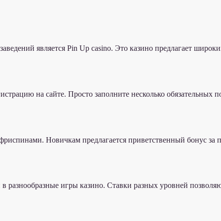
аведений является Pin Up casino. Это казино предлагает широк
гистрацию на сайте. Просто заполните несколько обязательных п
и фриспинами. Новичкам предлагается приветственный бонус за 
ги в разнообразные игры казино. Ставки разных уровней позвол