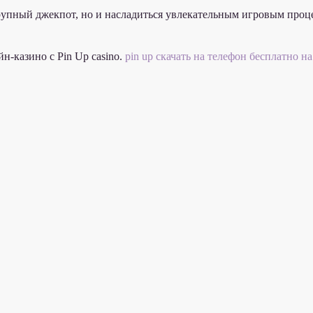
 крупный джекпот, но и насладиться увлекательным игровым про
-казино с Pin Up casino.
pin up скачать на телефон бесплатно н