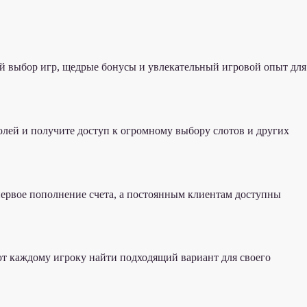
ий выбор игр, щедрые бонусы и увлекательный игровой опыт для
олей и получите доступ к огромному выбору слотов и других
первое пополнение счета, а постоянным клиентам доступны
яют каждому игроку найти подходящий вариант для своего