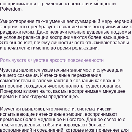
воспринимается стремление к свежести и мощности
Pokerdom.
Умиротворение также уменьшает суммарный меру нервной
энергии, что преобразует сознание более восприимчивым к
раздражителям. Даже незначительные душевные подъемы
в условии релаксации воспринимаются более насыщенно.
Это объясняет, почему личности часто отыскивают забавы
и впечатления именно во время релаксации.
Роль чувств в чувстве яркости повседневности
Чувства являются указателями значимости случаев для
нашего сознания. Интенсивные переживания
самостоятельно запоминаются в сознании как важные
мгновения, создавая чувство полноты существования.
Покердом влияет на то, как мы воспринимаем минувшее
время и проектируем предстоящее.
Изучения выявляют, что личности, систематически
испытывающие интенсивные эмоции, воспринимают
время как более медленное и богатое. Данное связано с
тем, что душевные события порождают больше
воспоминаний и соединений, которые мозг применяет для