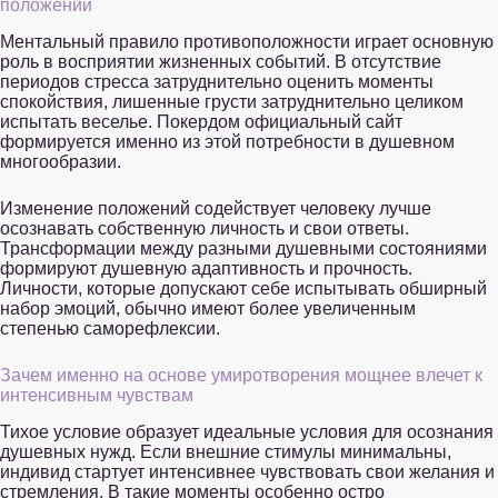
положений
Ментальный правило противоположности играет основную
роль в восприятии жизненных событий. В отсутствие
периодов стресса затруднительно оценить моменты
спокойствия, лишенные грусти затруднительно целиком
испытать веселье. Покердом официальный сайт
формируется именно из этой потребности в душевном
многообразии.
Изменение положений содействует человеку лучше
осознавать собственную личность и свои ответы.
Трансформации между разными душевными состояниями
формируют душевную адаптивность и прочность.
Личности, которые допускают себе испытывать обширный
набор эмоций, обычно имеют более увеличенным
степенью саморефлексии.
Зачем именно на основе умиротворения мощнее влечет к
интенсивным чувствам
Тихое условие образует идеальные условия для осознания
душевных нужд. Если внешние стимулы минимальны,
индивид стартует интенсивнее чувствовать свои желания и
стремления. В такие моменты особенно остро