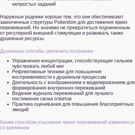
непростых заданий
Наружные родники хороши тем, что они обеспечивают
законченные структуры Pokerdom для достижения ярких
переживаний. Но значимо не превратиться подчиненным
от регулярной внешней стимуляции и развивать также
душевные ресурсы.
Душевные способы увеличить осознание
Упражнения концентрации, способствующие сильнее
чувствовать любой миг
Рефлективные техники для повышения
восприимчивости к душевным процессам
Деятельность с воображением и моделированием для
формирования внутренних переживаний
Ведение журнала переживаний для лучшего
постижения своих ответов
Практика оценивания для повышения благоприятных
эмоций
Каким способом отыскание ярких переживаний изменяется
со временем