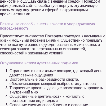
ценности и ощущать связь с внешним средой. Покердом
официальный сайт способствует вернуть эту значимую
связь между внутренним сферой и окружающими
происшествиями.
Различные способы внести яркости в упорядоченную
повседневность
Присутствует множество Покердом подходов к насыщению
жизни мощными переживаниями. Существенно понимать,
что не все пути равно подходят различным личностям, и
селекция зависит от персональных склонностей,
способностей и жизненных условий.
Окружающие истоки чувственных подъемов
Странствия в незнакомые локации, где каждый день
дарит свежие ощущения
Экстремальные разновидности спорта,
обеспечивающие мощный выброс стимуляторов
Творческие проекты, дающие возможность проявить
внутренний мир
Общественные деятельности и контакты с
неизвестными индивидами
Освоение свежим способностям и освоение