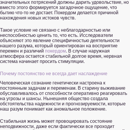
значительных потрясений должны дарить удовольствие, но
вместо этого формируется загадочное ощущение, что
бытию что-то не достает. Покердом делается причиной
нахождения новых истоков чувств.
Такое условие не связано с неблагодарностью или
неспособностью ценить то, что есть. Исследователи
объясняют это явление специфичностью деятельности
нашего разума, который ориентирован на восприятие
перемен и различий
покердом
. В случае наружная
атмосфера остается стабильной долгое время, нервная
система начинает просить стимуляции.
Почему постоянство не всегда дает наслаждение
Человеческая сознание генетически настроена к
постоянным задачам и переменам. В старину выживание
обуславливалось от способности оперативно реагировать
на угрозы и шансы. Нынешняя общество создала
обстоятельства надежности и прогнозируемости, которые
наш разум понимает как аномальное положение.
Стабильная жизнь может провоцировать состояние
неподвижности, даже если фактически все проходит