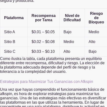
segura y productiva.
Riesgo
Recompensa
Nivel de
Plataforma
de
por Tarea
Dificultad
Bloqueo
Sitio A
$0.01 – $0.05
Bajo
Medio
Sitio B
$0.02 – $0.08
Medio
Alto
Sitio C
$0.03 – $0.10
Alto
Bajo
Como ilustra la tabla, cada plataforma presenta un equilibrio
diferente entre recompensa, dificultad y riesgo. La elección de
la plataforma adecuada depende del perfil de riesgo y la
tolerancia a la complejidad del usuario.
Estrategias para Maximizar Tus Ganancias con Afkspin
Una vez que hayas comprendido el funcionamiento básico de
afkspin, es hora de explorar estrategias para maximizar tus
ganancias. Una de las estrategias más efectivas es diversificar
las plataformas en las que utilizas la herramienta. En lugar de
concentrarte en una sola plataforma, distribuye tu actividad en