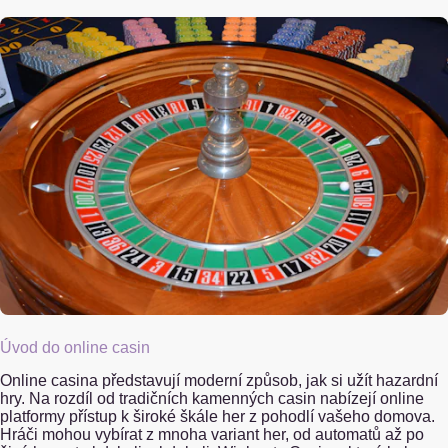
Úvod do online casin
Online casina představují moderní způsob, jak si užít hazardní
hry. Na rozdíl od tradičních kamenných casin nabízejí online
platformy přístup k široké škále her z pohodlí vašeho domova.
Hráči mohou vybírat z mnoha variant her, od automatů až po