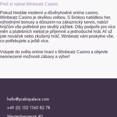
Proč si vybrat Winbeatz Casino
Pokud hledáte moderní a důvěryhodné online casino,
Winbeatz Casino je skvělou volbou. S širokou nabídkou her,
výhodnými bonusy a důrazem na zákaznický servis, nabízí
hráčům vše potřebné pro skvělý zážitek. Díky podpoře pro více
měn a platebních metod je příjemné a jednoduché hrát. Ať už
jste nováček nebo zkušený hráč, Winbeatz vám poskytne vše,
co potřebujete a ještě více.
Vstupte do světa online hraní s Winbeatz Casino a objevte
neomezené možnosti zábavy a výher!
hello@pralinipalace.com
+49 (0) 152 1160 82 78
Westenbergerstr.40,