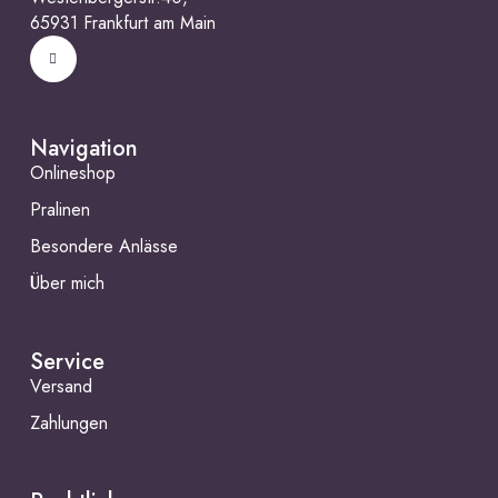
65931 Frankfurt am Main
Navigation
Onlineshop
Pralinen
Besondere Anlässe
Über mich
Service
Versand
Zahlungen