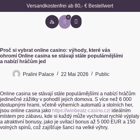
Versandkostenfrei ab 80,- € Bestellwert
0
Besondere Anlässe
Proč si vybrat online casino: výhody, které vás
ohromí Online casina se stávají stále populárnějšími
a nabízí hráčům jed
Pralini Palace
22 Mai 2026
Public
Online casina se stávají stále populárnějšími a nabízí hráčům
jedinečné zážitky v pohodlí jejich domova. S více než 6 000
dostupnými hrami, včetně výherních automatů a stolních her,
jsou online casina jako
https://winbeatz-casino.cz/
ideálním
místem pro zábavu, kde si každý může vychutnat rychlé výplaty
a atraktivní bonusy, jako je uvítací bonus až 5 000 EUR a 150
volných spinů, což zajišťuje šanci na velké výhry.