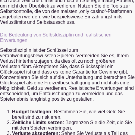
sich auch zeitliche Limits und machen Sie regelmäßig Pausen,
um nicht den Überblick zu verlieren. Nutzen Sie die Tools zur
Selbstkontrolle, die von den meisten „only casino“-Plattformen
angeboten werden, wie beispielsweise Einzahlungslimits,
Verlustlimits und Selbstausschluss.
Die Bedeutung von Selbstdisziplin und realistischen
Erwartungen
Selbstdisziplin ist der Schlüssel zum
verantwortungsbewussten Spielen. Vermeiden Sie es, Ihrem
Verlust hinterherzujagen, da dies oft zu noch größeren
Verlusten führt. Akzeptieren Sie, dass Glücksspiel ein
Glücksspiel ist und dass es keine Garantie für Gewinne gibt.
Konzentrieren Sie sich auf die Unterhaltung und betrachten Sie
Glücksspiel als eine Freizeitbeschäftigung und nicht als eine
Möglichkeit, Geld zu verdienen. Realistische Erwartungen sind
entscheidend, um Enttäuschungen zu vermeiden und das
Spielerlebnis langfristig positiv zu gestalten.
Budget festlegen:
Bestimmen Sie, wie viel Geld Sie
bereit sind zu riskieren.
Zeitliche Limits setzen:
Begrenzen Sie die Zeit, die Sie
mit dem Spielen verbringen.
Verluste akzeptieren:
Sehen Sie Verluste als Teil des