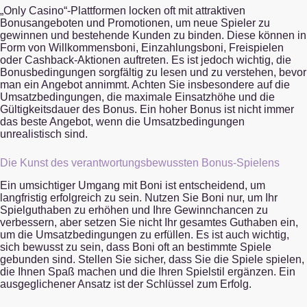
„Only Casino“-Plattformen locken oft mit attraktiven
Bonusangeboten und Promotionen, um neue Spieler zu
gewinnen und bestehende Kunden zu binden. Diese können in
Form von Willkommensboni, Einzahlungsboni, Freispielen
oder Cashback-Aktionen auftreten. Es ist jedoch wichtig, die
Bonusbedingungen sorgfältig zu lesen und zu verstehen, bevor
man ein Angebot annimmt. Achten Sie insbesondere auf die
Umsatzbedingungen, die maximale Einsatzhöhe und die
Gültigkeitsdauer des Bonus. Ein hoher Bonus ist nicht immer
das beste Angebot, wenn die Umsatzbedingungen
unrealistisch sind.
Die Kunst des verantwortungsbewussten Bonus-Spielens
Ein umsichtiger Umgang mit Boni ist entscheidend, um
langfristig erfolgreich zu sein. Nutzen Sie Boni nur, um Ihr
Spielguthaben zu erhöhen und Ihre Gewinnchancen zu
verbessern, aber setzen Sie nicht Ihr gesamtes Guthaben ein,
um die Umsatzbedingungen zu erfüllen. Es ist auch wichtig,
sich bewusst zu sein, dass Boni oft an bestimmte Spiele
gebunden sind. Stellen Sie sicher, dass Sie die Spiele spielen,
die Ihnen Spaß machen und die Ihren Spielstil ergänzen. Ein
ausgeglichener Ansatz ist der Schlüssel zum Erfolg.