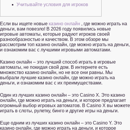
Учитывайте условия для игроков
Если вы ищете новые
казино онлайн
, где можно играть на
деньги, вам повезло! В 2026 году появились новые
игровые автоматы, которые радуют игроков своей
разнообразностью и качеством. В этом обзоре мы
рассмотрим топ казино онлайн, где можно играть на деньги,
и ознакомим вас с лучшими игровыми автоматами.
Казино онлайн – это лучший способ играть в игровые
автоматы, не покидая свой дом. В интернете есть
множество казино онлайн, но не все они равны. Мы
выбрали лучшие казино онлайн, где можно играть на
деньги, и ознакомим вас с их преимуществами.
Один из лучших казино онлайн – это Casino X. Это казино
онлайн, где можно играть на деньги, и которое предлагает
огромный выбор игровых автоматов. В Casino X вы можете
играть в слоты, рулетку, бинго и другие игры на деньги.
Еще одним из лучших казино онлайн – это Casino Y. Это
казино онлайн, где можно играть на деньги, и которое