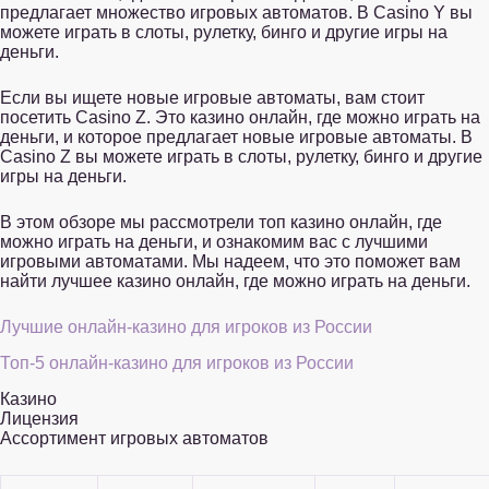
предлагает множество игровых автоматов. В Casino Y вы
можете играть в слоты, рулетку, бинго и другие игры на
деньги.
Если вы ищете новые игровые автоматы, вам стоит
посетить Casino Z. Это казино онлайн, где можно играть на
деньги, и которое предлагает новые игровые автоматы. В
Casino Z вы можете играть в слоты, рулетку, бинго и другие
игры на деньги.
В этом обзоре мы рассмотрели топ казино онлайн, где
можно играть на деньги, и ознакомим вас с лучшими
игровыми автоматами. Мы надеем, что это поможет вам
найти лучшее казино онлайн, где можно играть на деньги.
Лучшие онлайн-казино для игроков из России
Топ-5 онлайн-казино для игроков из России
Казино
Лицензия
Ассортимент игровых автоматов