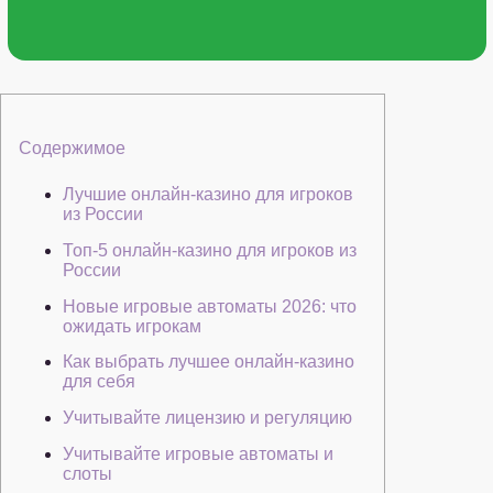
Содержимое
Лучшие онлайн-казино для игроков
из России
Топ-5 онлайн-казино для игроков из
России
Новые игровые автоматы 2026: что
ожидать игрокам
Как выбрать лучшее онлайн-казино
для себя
Учитывайте лицензию и регуляцию
Учитывайте игровые автоматы и
слоты