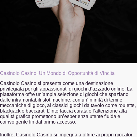
Casinolo Casino: Un Mondo di Opportunità di Vincita
Casinolo Casino si presenta come una destinazione
privilegiata per gli appassionati di giochi d’azzardo online. La
piattaforma offre un’ampia selezione di giochi che spaziano
dalle intramontabili slot machine, con un’infinità di temi e
meccaniche di gioco, ai classici giochi da tavolo come roulette,
blackjack e baccarat. L’interfaccia curata e l’attenzione alla
qualità grafica promettono un’esperienza utente fluida e
coinvolgente fin dal primo accesso.
Inoltre, Casinolo Casino si impegna a offrire ai propri giocatori