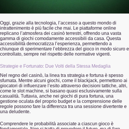
Oggi, grazie alla tecnologia, l’accesso a questo mondo di
intrattenimento è più facile che mai. Le piattaforme online
replicano l’atmosfera dei casinò terrestri, offrendo una vasta
gamma di giochi comodamente accessibili da casa. Questa
accessibilità democratizza l’esperienza, permettendo a
chiunque di sperimentare l’ebbrezza del gioco in modo sicuro e
controllato, sempre nel rispetto delle normative vigenti.
Strategie e Fortunato: Due Volti della Stessa Medaglia
Nel regno del casinò, la linea tra strategia e fortuna è spesso
sfumata. Mentre alcuni giochi, come il blackjack, permettono ai
giocatori di influenzare l’esito attraverso decisioni tattiche, altri,
come le slot machine, si basano quasi esclusivamente sulla
casualità. Tuttavia, anche nei giochi di pura fortuna, una
gestione oculata del proprio budget e la comprensione delle
regole possono fare la differenza tra una sessione divertente e
una deludente.
Comprendere le probabilità associate a ciascun gioco è
fondamentale. Non si tratta di prevedere il futuro, ma di fare