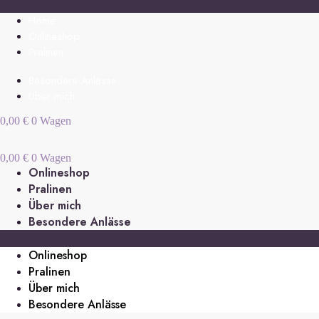
Zum
Inhalt
Home
springen
Onlineshop
Pralinen
Besondere Anlässe
Über mich
0,00
€
0
Wagen
0,00
€
0
Wagen
Onlineshop
Pralinen
Über mich
Besondere Anlässe
Onlineshop
Pralinen
Über mich
Besondere Anlässe