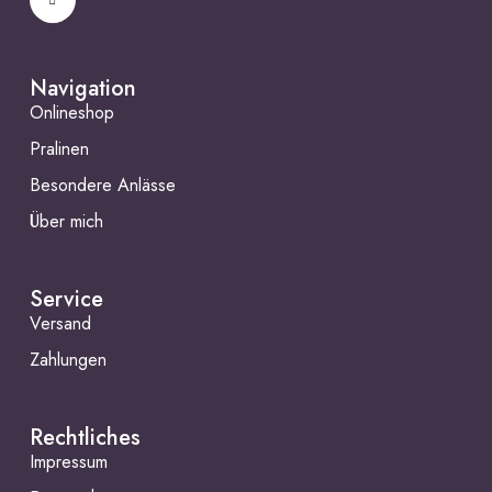
Navigation
Onlineshop
Pralinen
Besondere Anlässe
Über mich
Service
Versand
Zahlungen
Rechtliches
Impressum