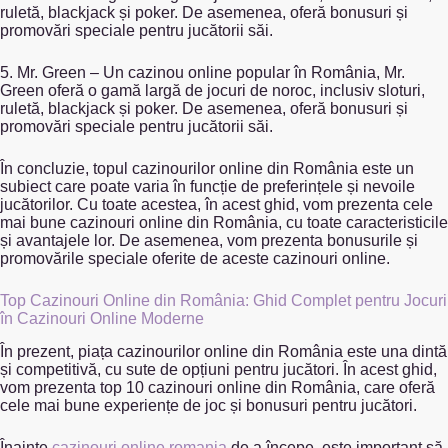
ruletă, blackjack și poker. De asemenea, oferă bonusuri și
promovări speciale pentru jucătorii săi.
5. Mr. Green – Un cazinou online popular în România, Mr.
Green oferă o gamă largă de jocuri de noroc, inclusiv sloturi,
ruletă, blackjack și poker. De asemenea, oferă bonusuri și
promovări speciale pentru jucătorii săi.
În concluzie, topul cazinourilor online din România este un
subiect care poate varia în funcție de preferințele și nevoile
jucătorilor. Cu toate acestea, în acest ghid, vom prezenta cele
mai bune cazinouri online din România, cu toate caracteristicile
și avantajele lor. De asemenea, vom prezenta bonusurile și
promovările speciale oferite de aceste cazinouri online.
Top Cazinouri Online din România: Ghid Complet pentru Jocuri
în Cazinouri Online Moderne
În prezent, piața cazinourilor online din România este una dintă
și competitivă, cu sute de opțiuni pentru jucători. În acest ghid,
vom prezenta top 10 cazinouri online din România, care oferă
cele mai bune experiențe de joc și bonusuri pentru jucători.
Înainte
cazinouri online romania
de a începe, este important să