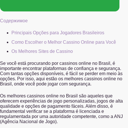
Содержимое
Principais Opções para Jogadores Brasileiros
Como Escolher o Melhor Cassino Online para Você
Os Melhores Sites de Cassino
Se você está procurando por cassinos online no Brasil, é
importante encontrar plataformas de confiança e segurança.
Com tantas opções disponíveis, é fácil se perder em meio às
opções. Por isso, aqui estão os melhores cassinos online no
Brasil, onde você pode jogar com segurança.
Os melhores cassinos online no Brasil são aqueles que
oferecem experiências de jogo personalizadas, jogos de alta
qualidade e opções de pagamento fáceis. Além disso, é
fundamental verificar se a plataforma é licenciada e
regulamentada por uma autoridade competente, como a ANJ
(Agência Nacional de Jogo).