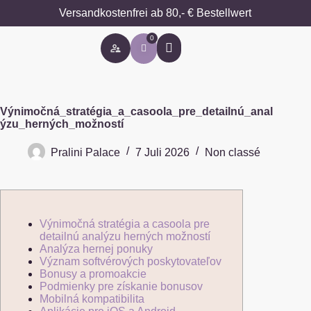
Versandkostenfrei ab 80,- € Bestellwert
0
Besondere Anlässe
Výnimočná_stratégia_a_casoola_pre_detailnú_anal
ýzu_herných_možností
Pralini Palace
7 Juli 2026
Non classé
Výnimočná stratégia a casoola pre
detailnú analýzu herných možností
Analýza hernej ponuky
Význam softvérových poskytovateľov
Bonusy a promoakcie
Podmienky pre získanie bonusov
Mobilná kompatibilita