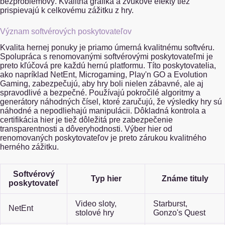
bezproblémový. Kvalitná grafika a zvukové efekty tiež
prispievajú k celkovému zážitku z hry.
Význam softvérových poskytovateľov
Kvalita hernej ponuky je priamo úmerná kvalitnému softvéru.
Spolupráca s renomovanými softvérovými poskytovateľmi je
preto kľúčová pre každú hernú platformu. Títo poskytovatelia,
ako napríklad NetEnt, Microgaming, Play'n GO a Evolution
Gaming, zabezpečujú, aby hry boli nielen zábavné, ale aj
spravodlivé a bezpečné. Používajú pokročilé algoritmy a
generátory náhodných čísel, ktoré zaručujú, že výsledky hry sú
náhodné a nepodliehajú manipulácii. Dôkladná kontrola a
certifikácia hier je tiež dôležitá pre zabezpečenie
transparentnosti a dôveryhodnosti. Výber hier od
renomovaných poskytovateľov je preto zárukou kvalitného
herného zážitku.
Softvérový
Typ hier
Známe tituly
poskytovateľ
Video sloty,
Starburst,
NetEnt
stolové hry
Gonzo's Quest