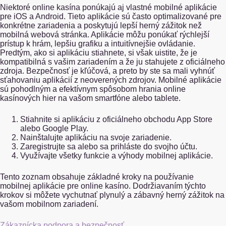
Niektoré online kasína ponúkajú aj vlastné mobilné aplikácie
pre iOS a Android. Tieto aplikácie sú často optimalizované pre
konkrétne zariadenia a poskytujú lepší herný zážitok než
mobilná webová stránka. Aplikácie môžu ponúkať rýchlejší
prístup k hrám, lepšiu grafiku a intuitívnejšie ovládanie.
Predtým, ako si aplikáciu stiahnete, si však uistite, že je
kompatibilná s vašim zariadením a že ju stahujete z oficiálneho
zdroja. Bezpečnosť je kľúčová, a preto by ste sa mali vyhnúť
sťahovaniu aplikácií z neoverených zdrojov. Mobilné aplikácie
sú pohodlným a efektívnym spôsobom hrania online
kasínových hier na vašom smartfóne alebo tablete.
Stiahnite si aplikáciu z oficiálneho obchodu App Store
alebo Google Play.
Nainštalujte aplikáciu na svoje zariadenie.
Zaregistrujte sa alebo sa prihláste do svojho účtu.
Využívajte všetky funkcie a výhody mobilnej aplikácie.
Tento zoznam obsahuje základné kroky na používanie
mobilnej aplikácie pre online kasíno. Dodržiavaním týchto
krokov si môžete vychutnať plynulý a zábavný herný zážitok na
vašom mobilnom zariadení.
Zákaznícka podpora a bezpečnosť