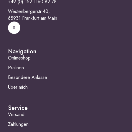
+49 (0) 152 1160 82 78
Westenbergerstr.40,
65931 Frankfurt am Main
Navigation
Onlineshop
Pralinen
Besondere Anlässe
Über mich
Service
Versand
Zahlungen