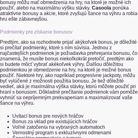
bonusy môžu mať obmedzenia na hry, na ktoré je možné ich
použiť, alebo na maximálnu výšku stávky.
Casoola
ponúka
atraktívne bonusy a akcie, ktoré zvyšujú šance na výhru a robia
hru ešte zábavnejšou.
Podmienky pre získanie bonusov
Predtým, ako sa rozhodnete prijať akýkoľvek bonus, je dôležité
si prečítať podmienky, ktoré s ním súvisia. Jednou z
najčastejších podmienok je požiadavka prehrejania bonusu, čo
znamená, že musíte bonus niekoľkokrát pretočiť, predtým ako
si budete môcť vybrať akékoľvek výhry. Ďalšou dôležitou
podmienkou je obmedzenie na hry, na ktoré je možné bonus
použiť. Niektoré hry, ako napríklad progresívne jackpoty, môžu
byť vylúčené z možnosti použitia bonusu. Je tiež dôležité
vedieť, aká je maximálna výška stávky, ktorú môžete použiť pri
hraní s bonusom. Dôkladné prečítanie podmienok vám pomôže
vyhnúť sa nepríjemným prekvapeniam a maximalizovať vaše
šance na výhru.
Uvítací bonus pre nových hráčov
Bonus za vklad pre existujúcich hráčov
Voľné zatočenia na vybraných automatoch
Vernostný program s exkluzívnymi odmenami