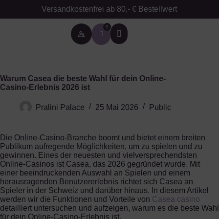
Versandkostenfrei ab 80,- € Bestellwert
0
Besondere Anlässe
Warum Casea die beste Wahl für dein Online-
Casino-Erlebnis 2026 ist
Pralini Palace
25 Mai 2026
Public
Die Online-Casino-Branche boomt und bietet einem breiten
Publikum aufregende Möglichkeiten, um zu spielen und zu
gewinnen. Eines der neuesten und vielversprechendsten
Online-Casinos ist Casea, das 2026 gegründet wurde. Mit
einer beeindruckenden Auswahl an Spielen und einem
herausragenden Benutzererlebnis richtet sich Casea an
Spieler in der Schweiz und darüber hinaus. In diesem Artikel
werden wir die Funktionen und Vorteile von
Casea casino
detailliert untersuchen und aufzeigen, warum es die beste Wahl
für dein Online-Casino-Erlebnis ist.