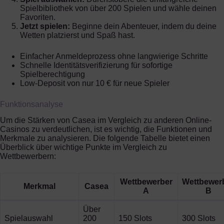
Spielbibliothek von über 200 Spielen und wähle deinen
Favoriten.
Jetzt spielen:
Beginne dein Abenteuer, indem du deine
Wetten platzierst und Spaß hast.
Einfacher Anmeldeprozess ohne langwierige Schritte
Schnelle Identitätsverifizierung für sofortige
Spielberechtigung
Low-Deposit von nur 10 € für neue Spieler
Funktionsanalyse
Um die Stärken von Casea im Vergleich zu anderen Online-
Casinos zu verdeutlichen, ist es wichtig, die Funktionen und
Merkmale zu analysieren. Die folgende Tabelle bietet einen
Überblick über wichtige Punkte im Vergleich zu
Wettbewerbern:
Wettbewerber
Wettbewer
Merkmal
Casea
A
B
Über
Spielauswahl
200
150 Slots
300 Slots