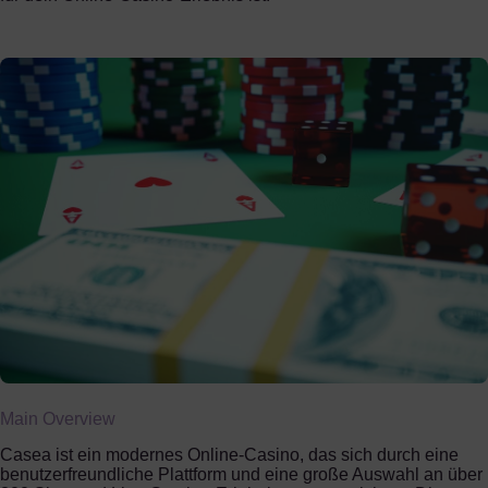
Main Overview
Casea ist ein modernes Online-Casino, das sich durch eine
benutzerfreundliche Plattform und eine große Auswahl an über