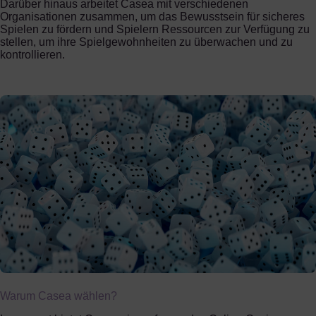
Darüber hinaus arbeitet Casea mit verschiedenen
Organisationen zusammen, um das Bewusstsein für sicheres
Spielen zu fördern und Spielern Ressourcen zur Verfügung zu
stellen, um ihre Spielgewohnheiten zu überwachen und zu
kontrollieren.
Warum Casea wählen?