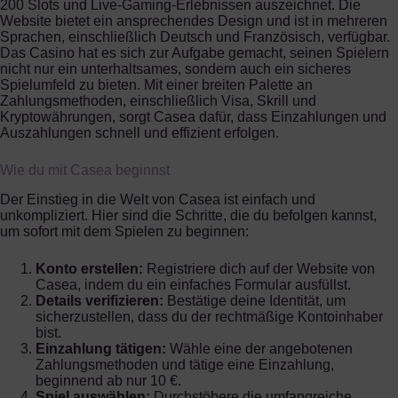
200 Slots und Live-Gaming-Erlebnissen auszeichnet. Die
Website bietet ein ansprechendes Design und ist in mehreren
Sprachen, einschließlich Deutsch und Französisch, verfügbar.
Das Casino hat es sich zur Aufgabe gemacht, seinen Spielern
nicht nur ein unterhaltsames, sondern auch ein sicheres
Spielumfeld zu bieten. Mit einer breiten Palette an
Zahlungsmethoden, einschließlich Visa, Skrill und
Kryptowährungen, sorgt Casea dafür, dass Einzahlungen und
Auszahlungen schnell und effizient erfolgen.
Wie du mit Casea beginnst
Der Einstieg in die Welt von Casea ist einfach und
unkompliziert. Hier sind die Schritte, die du befolgen kannst,
um sofort mit dem Spielen zu beginnen:
Konto erstellen:
Registriere dich auf der Website von
Casea, indem du ein einfaches Formular ausfüllst.
Details verifizieren:
Bestätige deine Identität, um
sicherzustellen, dass du der rechtmäßige Kontoinhaber
bist.
Einzahlung tätigen:
Wähle eine der angebotenen
Zahlungsmethoden und tätige eine Einzahlung,
beginnend ab nur 10 €.
Spiel auswählen:
Durchstöbere die umfangreiche