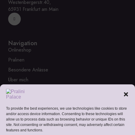
Westenbergerstr.40,
65931 Frankfurt am Main
Navigation
Onlineshop
Pralinen
Besondere Anlässe
Über mich
Service
Versand
To provide the best experiences, we use technologies like cookies to store
and/or access device information. Consenting to these technologies will
Zahlungen
allow us to process data such as browsing behavior or unique IDs on this
site. Not consenting or withdrawing consent, may adversely affect certain
features and functions.