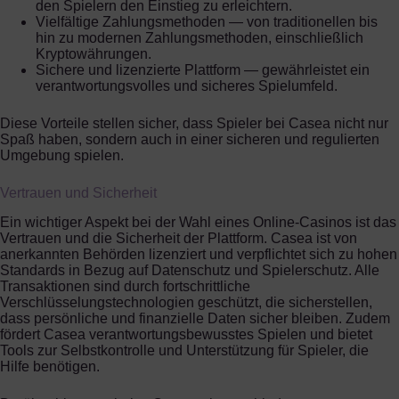
den Spielern den Einstieg zu erleichtern.
Vielfältige Zahlungsmethoden — von traditionellen bis
hin zu modernen Zahlungsmethoden, einschließlich
Kryptowährungen.
Sichere und lizenzierte Plattform — gewährleistet ein
verantwortungsvolles und sicheres Spielumfeld.
Diese Vorteile stellen sicher, dass Spieler bei Casea nicht nur
Spaß haben, sondern auch in einer sicheren und regulierten
Umgebung spielen.
Vertrauen und Sicherheit
Ein wichtiger Aspekt bei der Wahl eines Online-Casinos ist das
Vertrauen und die Sicherheit der Plattform. Casea ist von
anerkannten Behörden lizenziert und verpflichtet sich zu hohen
Standards in Bezug auf Datenschutz und Spielerschutz. Alle
Transaktionen sind durch fortschrittliche
Verschlüsselungstechnologien geschützt, die sicherstellen,
dass persönliche und finanzielle Daten sicher bleiben. Zudem
fördert Casea verantwortungsbewusstes Spielen und bietet
Tools zur Selbstkontrolle und Unterstützung für Spieler, die
Hilfe benötigen.