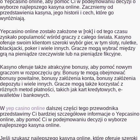
o Yepcasino online, aby pomoć Ci w podejmowaniu decyzji o
wyborze najlepszego kasyna online. Zaczniemy od
przedstawienia kasyna, jego historii i cech, które go
wyróżniają.
Yepcasino online zostało założone w [rok] i od tego czasu
zyskało popularność wśród graczy z całego świata. Kasyno
oferuje swoim klientom szeroki wybór gier, w tym sloty, ruletke,
blackjacki, poker i wiele innych. Gracze mogą wybrać między
grą na pieniądze rzeczywiste lub na pieniądze fikcyjne.
Kasyno oferuje także atrakcyjne bonusy, aby pomoć nowym
graczom w rozpoczęciu gry. Bonusy te mogą obejmować
bonusy powitalne, bonusy załóżenia konta, bonusy załóżenia
depozytu i wiele innych. Gracze mogą także korzystać z
różnych metod płatności, takich jak kart kredytowych, e-
walletów i bankowych.
W
yep casino online
dalszej części tego przewodnika
przedstawimy Ci bardziej szczegółowe informacje o Yepcasino
online, aby pomoć Ci w podejmowaniu decyzji o wyborze
najlepszego kasyna online.
Jeśli szukasz najlepszego kasyna online, które oferuje szeroki