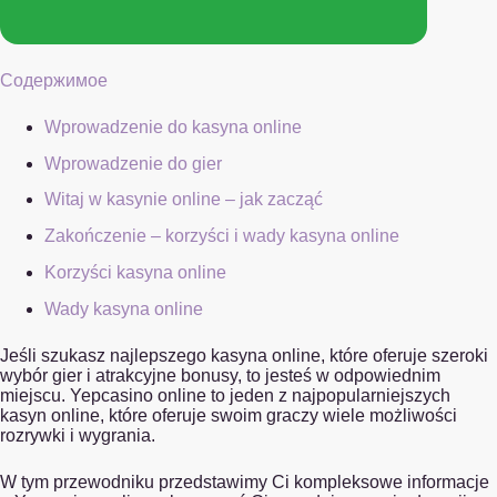
Содержимое
Wprowadzenie do kasyna online
Wprowadzenie do gier
Witaj w kasynie online – jak zacząć
Zakończenie – korzyści i wady kasyna online
Korzyści kasyna online
Wady kasyna online
Jeśli szukasz najlepszego kasyna online, które oferuje szeroki
wybór gier i atrakcyjne bonusy, to jesteś w odpowiednim
miejscu. Yepcasino online to jeden z najpopularniejszych
kasyn online, które oferuje swoim graczy wiele możliwości
rozrywki i wygrania.
W tym przewodniku przedstawimy Ci kompleksowe informacje