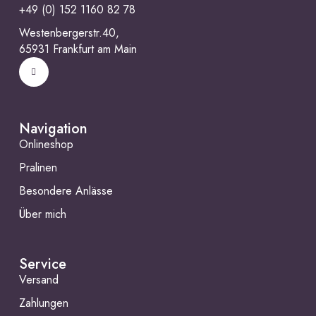
+49 (0) 152 1160 82 78
Westenbergerstr.40,
65931 Frankfurt am Main
Navigation
Onlineshop
Pralinen
Besondere Anlässe
Über mich
Service
Versand
Zahlungen