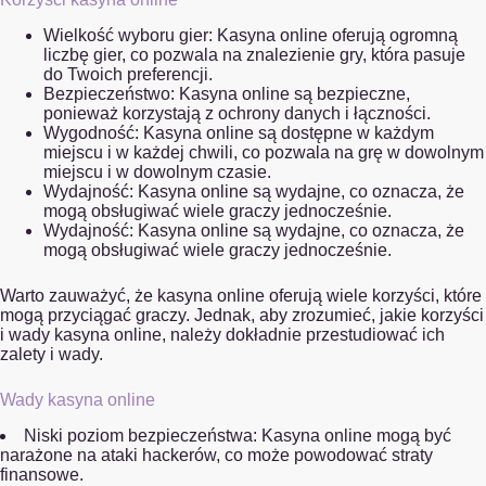
Wielkość wyboru gier: Kasyna online oferują ogromną
liczbę gier, co pozwala na znalezienie gry, która pasuje
do Twoich preferencji.
Bezpieczeństwo: Kasyna online są bezpieczne,
ponieważ korzystają z ochrony danych i łączności.
Wygodność: Kasyna online są dostępne w każdym
miejscu i w każdej chwili, co pozwala na grę w dowolnym
miejscu i w dowolnym czasie.
Wydajność: Kasyna online są wydajne, co oznacza, że
mogą obsługiwać wiele graczy jednocześnie.
Wydajność: Kasyna online są wydajne, co oznacza, że
mogą obsługiwać wiele graczy jednocześnie.
Warto zauważyć, że kasyna online oferują wiele korzyści, które
mogą przyciągać graczy. Jednak, aby zrozumieć, jakie korzyści
i wady kasyna online, należy dokładnie przestudiować ich
zalety i wady.
Wady kasyna online
Niski poziom bezpieczeństwa: Kasyna online mogą być
narażone na ataki hackerów, co może powodować straty
finansowe.