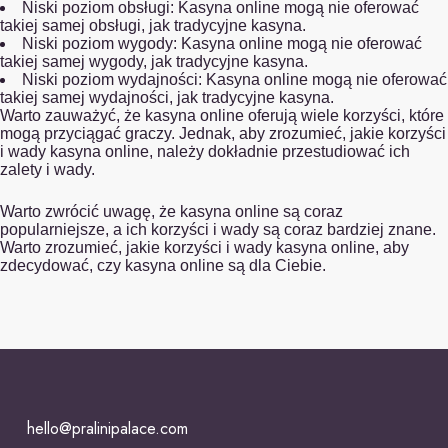
Niski poziom obsługi: Kasyna online mogą nie oferować
takiej samej obsługi, jak tradycyjne kasyna.
Niski poziom wygody: Kasyna online mogą nie oferować
takiej samej wygody, jak tradycyjne kasyna.
Niski poziom wydajności: Kasyna online mogą nie oferować
takiej samej wydajności, jak tradycyjne kasyna.
Warto zauważyć, że kasyna online oferują wiele korzyści, które
mogą przyciągać graczy. Jednak, aby zrozumieć, jakie korzyści
i wady kasyna online, należy dokładnie przestudiować ich
zalety i wady.
Warto zwrócić uwagę, że kasyna online są coraz
popularniejsze, a ich korzyści i wady są coraz bardziej znane.
Warto zrozumieć, jakie korzyści i wady kasyna online, aby
zdecydować, czy kasyna online są dla Ciebie.
hello@pralinipalace.com