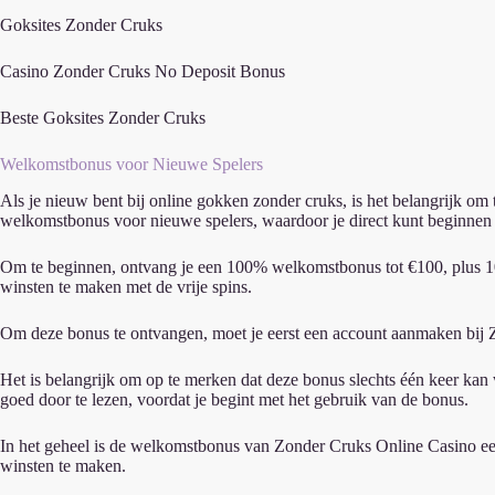
Goksites Zonder Cruks
Casino Zonder Cruks No Deposit Bonus
Beste Goksites Zonder Cruks
Welkomstbonus voor Nieuwe Spelers
Als je nieuw bent bij online gokken zonder cruks, is het belangrijk o
welkomstbonus voor nieuwe spelers, waardoor je direct kunt beginnen
Om te beginnen, ontvang je een 100% welkomstbonus tot €100, plus 100
winsten te maken met de vrije spins.
Om deze bonus te ontvangen, moet je eerst een account aanmaken bij 
Het is belangrijk om op te merken dat deze bonus slechts één keer ka
goed door te lezen, voordat je begint met het gebruik van de bonus.
In het geheel is de welkomstbonus van Zonder Cruks Online Casino ee
winsten te maken.