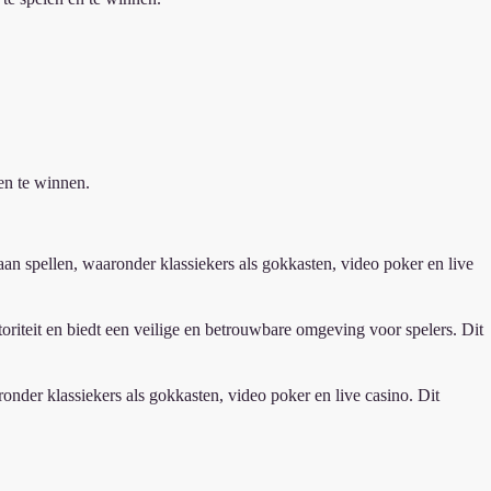
en te winnen.
an spellen, waaronder klassiekers als gokkasten, video poker en live
riteit en biedt een veilige en betrouwbare omgeving voor spelers. Dit
nder klassiekers als gokkasten, video poker en live casino. Dit