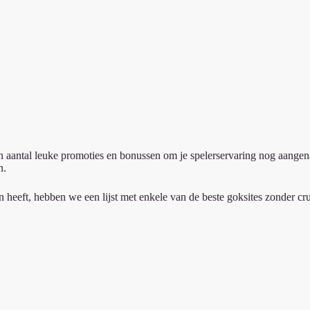
een aantal leuke promoties en bonussen om je spelerservaring nog aan
n.
heeft, hebben we een lijst met enkele van de beste goksites zonder cru