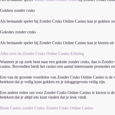
Gokken zonder cruks
Als bestaande speler bij Zonder Cruks Online Casino kan je gokken zo
Goksites zonder cruks
Als bestaande speler bij Zonder Cruks Online Casino kan je kiezen uit 
Alles over de Zonder Cruks Online Casino Erfaring
Wanneer je op zoek bent naar een goksite zonder cruks, dan is Zonder C
casino. Bovendien biedt het casino een aantal interessante promoties 
Een van de grootste voordelen van Zonder Cruks Online Casino is de ve
betekent dat je veilig kunt gokken en je inloggegevens veilig zijn.
Een andere reden om voor Zonder Cruks Online Casino te kiezen is de br
betekent dat je altijd iets kunt vinden dat je leuk vindt.
Beste Casino zonder Cruks: Zonder Cruks Online Casino