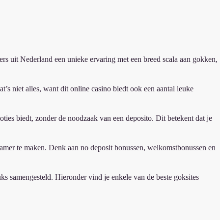
elers uit Nederland een unieke ervaring met een breed scala aan gokken,
 niet alles, want dit online casino biedt ook een aantal leuke
es biedt, zonder de noodzaak van een deposito. Dit betekent dat je
genamer te maken. Denk aan no deposit bonussen, welkomstbonussen en
ks samengesteld. Hieronder vind je enkele van de beste goksites