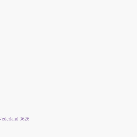
 Nederland.3626