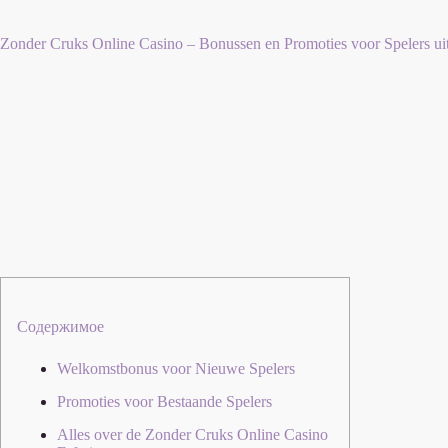
Zonder Cruks Online Casino – Bonussen en Promoties voor Spelers ui
Содержимое
Welkomstbonus voor Nieuwe Spelers
Promoties voor Bestaande Spelers
Alles over de Zonder Cruks Online Casino