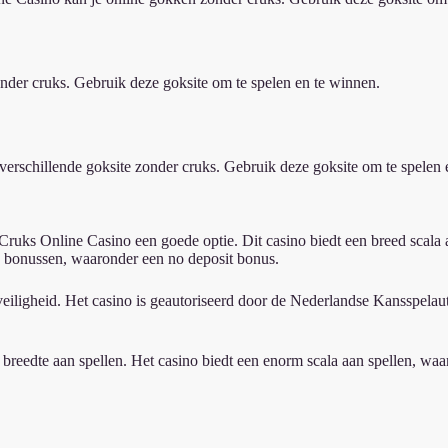
nder cruks. Gebruik deze goksite om te spelen en te winnen.
verschillende goksite zonder cruks. Gebruik deze goksite om te spelen 
ruks Online Casino een goede optie. Dit casino biedt een breed scala a
en bonussen, waaronder een no deposit bonus.
iligheid. Het casino is geautoriseerd door de Nederlandse Kansspelauto
eedte aan spellen. Het casino biedt een enorm scala aan spellen, waaro