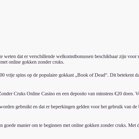
m te weten dat er verschillende welkomstbonussen beschikbaar zijn voor
 met online gokken zonder cruks.
 vrije spins op de populaire gokkast „Book of Dead“. Dit betekent dat
Zonder Cruks Online Casino en een deposito van minstens €20 doen. Ve
n worden gebruikt en dat er beperkingen gelden voor het gebruik van d
n goede manier om te beginnen met online gokken zonder cruks. Met d