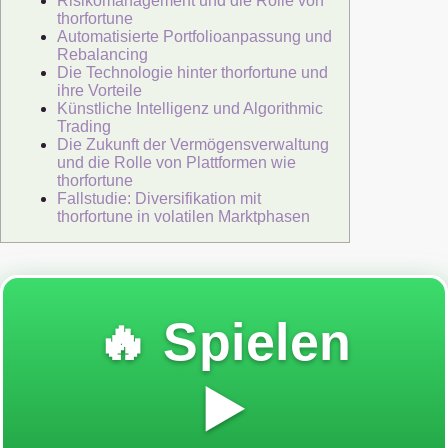
Risikomanagement und die Rolle von
thorfortune
Automatisierte Portfolioanpassung und
Rebalancing
Die Technologie hinter thorfortune und
ihre Vorteile
Künstliche Intelligenz und Algorithmic
Trading
Die Zukunft der Vermögensverwaltung
und die Rolle von Plattformen wie
thorfortune
Fallstudie: Diversifikation mit
thorfortune in volatilen Marktphasen
🔥 Spielen
▶️