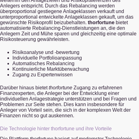
weiterhin den Anlagezielen und Risikopräferenzen des
Anlegers entspricht. Durch das Rebalancing werden
überproportional gestiegene Anlageklassen verkauft und
unterproportional entwickelte Anlageklassen gekauft, um das
gewünschte Risikoprofil beizubehalten.
thorfortune
bietet
automatisierte Rebalancing-Dienstleistungen an, die den
Anlegern Zeit und Mühe sparen und gleichzeitig eine optimale
Risikosteuerung gewährleisten.
Risikoanalyse und -bewertung
Individuelle Portfolioanpassung
Automatisches Rebalancing
Kontinuierliche Marktüberwachung
Zugang zu Expertenwissen
Darüber hinaus bietet
thorfortune
Zugang zu erfahrenen
Finanzexperten, die Anleger bei der Entwicklung einer
individuellen Anlagestrategie unterstützen und bei Fragen und
Problemen zur Seite stehen. Dies kann insbesondere für
Anleger von Vorteil sein, die sich in der komplexen Welt der
Finanzen nicht so gut auskennen.
Die Technologie hinter thorfortune und ihre Vorteile
Die Plattform
thorfortune
basiert auf modernster Technologie,